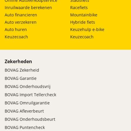
Online Autoverkoopservice
Stadsfiets
Inruilwaarde berekenen
Racefiets
Auto financieren
Mountainbike
Auto verzekeren
Hybride fiets
Auto huren
Keuzehulp e-bike
Keuzecoach
Keuzecoach
Zekerheden
BOVAG Zekerheid
BOVAG Garantie
BOVAG Onderhoudsvrij
BOVAG Import Tellercheck
BOVAG Omruilgarantie
BOVAG Afleverbeurt
BOVAG Onderhoudsbeurt
BOVAG Puntencheck