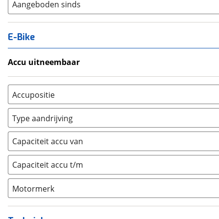
Aangeboden sinds
E-Bike
Accu uitneembaar
Ja, uitneembaar
(
2
)
Nee, vast
(
0
)
Accupositie
Bagagedrager
(
2
)
Type aandrijving
Frame
(
5
)
Achterwiel
(
0
)
Vloer
(
0
)
Capaciteit accu van
Trapas
(
21
)
Achterbank
(
0
)
Voorwiel
(
0
)
Capaciteit accu t/m
Kofferbak
(
0
)
Overig
(
0
)
Motormerk
Bosch
(
21
)
Yamaha
(
0
)