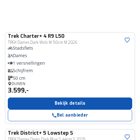
Trek
Charter+ 4 R9 L50
TREK Dames Dark Web M 50cm M 2026
Stadsfiets
Dames
1 versnellingen
Schijfrem
50 cm
DUIVEN
3.599,-
Bekijk details
Bel aanbieder
Trek
District+ 5 Lowstep S
TREK Dames Deep Dark Blue S 44cm S 2025