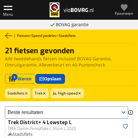
Favorieten
Menu
BOVAG garantie
|
Fietsen
>
Speed pedelec
>
Stadsfiets
21 fietsen gevonden
Alle tweedehands fietsen inclusief BOVAG Garantie,
Omruilgarantie, Afleverbeurt en 40-Puntencheck
3
Filteren
Opslaan
Stadsfiets
Trek
Ja, High-speed
Sorteer resultaten
Trek
District+ 4 Lowstep L
TREK Dames Pennyflake L 55cm L 2025
Stadsfiets