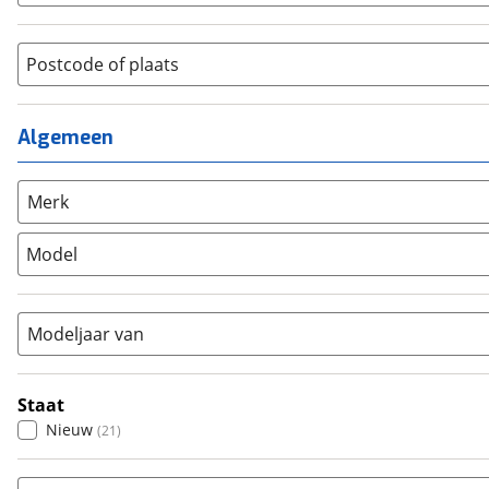
Heren
(
3
)
Hybride fiets
(
4
)
Jongens
(
0
)
Jeugdfiets
(
0
)
Lage instap
Postcode of plaats
(
0
)
Kinderfiets
(
0
)
Meisjes
(
0
)
Ligfiets
(
0
)
Mixed
(
0
)
Algemeen
Mountainbike
(
1
)
Unisex
(
2
)
Overig
(
0
)
Racefiets
(
0
)
Merk
Stadsfiets
(
21
)
Model
Tandem
(
0
)
Vouwfiets
(
0
)
Modeljaar van
Staat
Nieuw
(
21
)