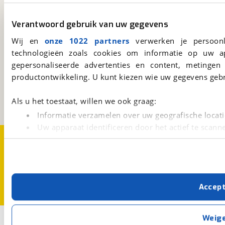
Altijd het meest recente aanbod bij de hand.
Download 'm nu.
Verantwoord gebruik van uw gegevens
Wij en
onze 1022 partners
verwerken je persoonl
technologieën zoals cookies om informatie op uw a
viaBOVAG.nl
gepersonaliseerde advertenties en content, metingen
Kosterijland
15
productontwikkeling. U kunt kiezen wie uw gegevens gebr
3981 AJ
Bunnik
Een initiatief van
Als u het toestaat, willen we ook graag:
BOVAG
Informatie verzamelen over uw geografische locati
Uw apparaat identificeren door het actief te scann
Over viaBOVAG.nl
Disclaimer- en Privacyverklaring
Lees meer over hoe uw persoonlijke gegevens worden ve
Cookievoorkeuren
Vacatures
U kunt uw toestemming op elk moment wijzigen of intrekk
Met cookies en vergelijkbare technieken zorgen we voor 
Accep
cookies zorgen ervoor dat de website goed werkt. Ook g
verbeteren. We tonen je graag relevante advertenties e
buiten onze website volgt – uiteraard op anonie
Weig
3
Opslaan