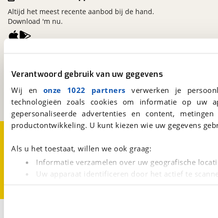
Altijd het meest recente aanbod bij de hand.
Download 'm nu.
viaBOVAG.nl
Kosterijland
15
Verantwoord gebruik van uw gegevens
3981 AJ
Bunnik
Wij en
onze 1022 partners
verwerken je persoonl
Een initiatief van
BOVAG
technologieën zoals cookies om informatie op uw a
gepersonaliseerde advertenties en content, metingen
productontwikkeling. U kunt kiezen wie uw gegevens gebr
Over viaBOVAG.nl
Disclaimer- en Privacyverklaring
Cookievoorkeuren
Vacatures
Als u het toestaat, willen we ook graag:
Informatie verzamelen over uw geografische locati
Uw apparaat identificeren door het actief te scann
Lees meer over hoe uw persoonlijke gegevens worden ve
U kunt uw toestemming op elk moment wijzigen of intrekk
2
Opslaan