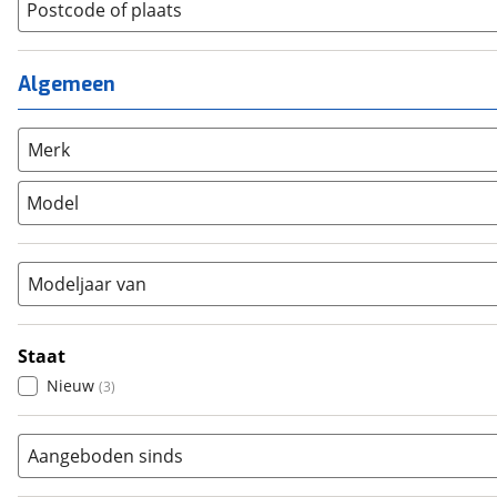
Lage instap
Postcode of plaats
(
0
)
Kinderfiets
(
3
)
Meisjes
(
0
)
Ligfiets
(
0
)
Mixed
(
0
)
Mountainbike
(
0
)
Algemeen
Unisex
(
3
)
Overig
(
0
)
Racefiets
(
0
)
Merk
Stadsfiets
(
0
)
Model
Tandem
(
0
)
Vouwfiets
(
0
)
Modeljaar van
Staat
Nieuw
(
3
)
Aangeboden sinds