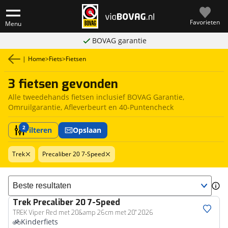
Favorieten
Menu
BOVAG garantie
|
Home
>
Fiets
>
Fietsen
3 fietsen gevonden
Alle tweedehands fietsen inclusief BOVAG Garantie,
Omruilgarantie, Afleverbeurt en 40-Puntencheck
2
Filteren
Opslaan
Trek
Precaliber 20 7-Speed
Sorteer resultaten
Trek
Precaliber 20 7-Speed
TREK Viper Red met 20&amp 26cm met 20" 2026
Kinderfiets