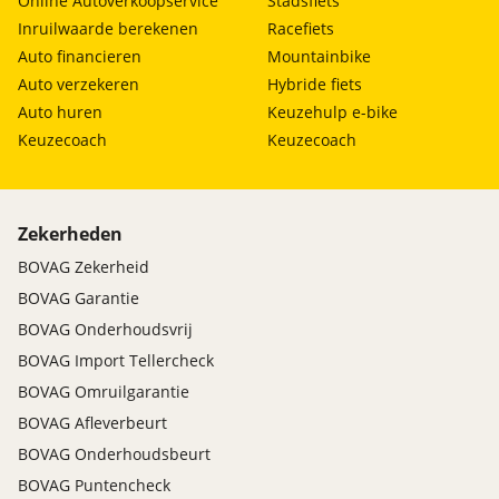
Online Autoverkoopservice
Stadsfiets
Inruilwaarde berekenen
Racefiets
Auto financieren
Mountainbike
Auto verzekeren
Hybride fiets
Auto huren
Keuzehulp e-bike
Keuzecoach
Keuzecoach
Zekerheden
BOVAG Zekerheid
BOVAG Garantie
BOVAG Onderhoudsvrij
BOVAG Import Tellercheck
BOVAG Omruilgarantie
BOVAG Afleverbeurt
BOVAG Onderhoudsbeurt
BOVAG Puntencheck