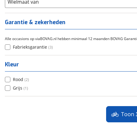
Staal
Wielmaat van
(
0
)
Tica
(
0
)
Titanium
(
0
)
Garantie & zekerheden
Alle occasions op viaBOVAG.nl hebben minimaal 12 maanden BOVAG Garanti
Fabrieksgarantie
(
3
)
Kleur
Rood
(
2
)
Grijs
(
1
)
Toon