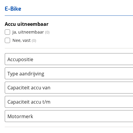
E-Bike
Accu uitneembaar
Ja, uitneembaar
(
0
)
Nee, vast
(
0
)
Accupositie
Bagagedrager
(
0
)
Type aandrijving
Frame
(
0
)
Achterwiel
(
0
)
Vloer
(
0
)
Capaciteit accu van
Trapas
(
0
)
Achterbank
(
0
)
Voorwiel
(
0
)
Capaciteit accu t/m
Kofferbak
(
0
)
Overig
(
0
)
Motormerk
Bosch
(
0
)