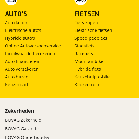
AUTO'S
FIETSEN
Auto kopen
Fiets kopen
Elektrische auto's
Elektrische fietsen
Hybride auto's
Speed pedelecs
Online Autoverkoopservice
Stadsfiets
Inruilwaarde berekenen
Racefiets
Auto financieren
Mountainbike
Auto verzekeren
Hybride fiets
Auto huren
Keuzehulp e-bike
Keuzecoach
Keuzecoach
Zekerheden
BOVAG Zekerheid
BOVAG Garantie
BOVAG Onderhoudsvrij