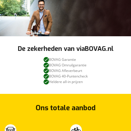
De zekerheden van viaBOVAG.nl
BOVAG Garantie
BOVAG Omruilgarantie
BOVAG Afleverbeurt
BOVAG 40-Puntencheck
Heldere all-in prijzen
Ons totale aanbod