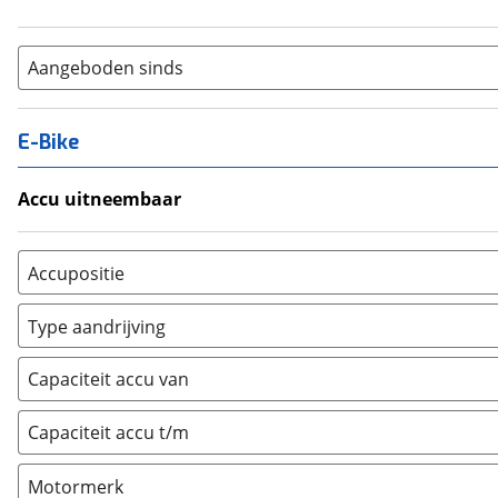
Aangeboden sinds
E-Bike
Accu uitneembaar
Ja, uitneembaar
(
0
)
Nee, vast
(
0
)
Accupositie
Bagagedrager
(
0
)
Type aandrijving
Frame
(
0
)
Achterwiel
(
0
)
Vloer
(
0
)
Capaciteit accu van
Trapas
(
0
)
Achterbank
(
0
)
Voorwiel
(
0
)
Capaciteit accu t/m
Kofferbak
(
0
)
Overig
(
0
)
Motormerk