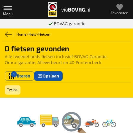
Favorieten
Menu
BOVAG garantie
|
Home
>
Fiets
>
Fietsen
0 fietsen gevonden
Alle tweedehands fietsen inclusief BOVAG Garantie,
Omruilgarantie, Afleverbeurt en 40-Puntencheck
1
Filteren
Opslaan
Trek