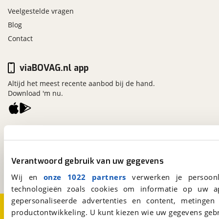
Veelgestelde vragen
Blog
Contact
viaBOVAG.nl app
Altijd het meest recente aanbod bij de hand.
Download 'm nu.
viaBOVAG.nl
Kosterijland
15
3981 AJ
Bunnik
Verantwoord gebruik van uw gegevens
Een initiatief van
BOVAG
Wij en
onze 1022 partners
verwerken je persoonl
technologieën zoals cookies om informatie op uw a
gepersonaliseerde advertenties en content, metingen
Over viaBOVAG.nl
Disclaimer- en Privacyverklaring
productontwikkeling. U kunt kiezen wie uw gegevens gebr
Cookievoorkeuren
Vacatures