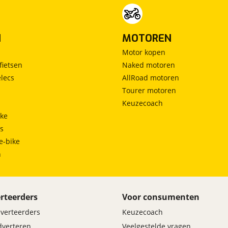
N
MOTOREN
Motor kopen
fietsen
Naked motoren
lecs
AllRoad motoren
Tourer motoren
Keuzecoach
ke
ts
e-bike
h
rteerders
Voor consumenten
dverteerders
Keuzecoach
adverteren
Veelgestelde vragen