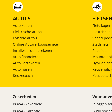
AUTO'S
FIETSE
Auto kopen
Fiets kopen
Elektrische auto's
Elektrische 
Hybride auto's
Speed pede
Online Autoverkoopservice
Stadsfiets
Inruilwaarde berekenen
Racefiets
Auto financieren
Mountainbi
Auto verzekeren
Hybride fie
Auto huren
Keuzehulp 
Keuzecoach
Keuzecoac
Zekerheden
Voor adve
BOVAG Zekerheid
Inloggen a
BOVAG Garantie
Ik wil ook 