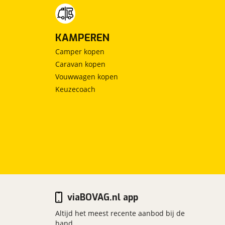
KAMPEREN
Camper kopen
Caravan kopen
Vouwwagen kopen
Keuzecoach
viaBOVAG.nl app
Altijd het meest recente aanbod bij de
hand.