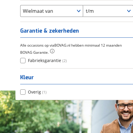
Flyer
(
0
)
Scandium
(
0
)
Overig
(
0
)
Staal
Wielmaat van
t/m
(
0
)
Tica
(
0
)
Titanium
(
0
)
Garantie & zekerheden
Alle occasions op viaBOVAG.nl hebben minimaal 12 maanden
BOVAG Garantie.
Fabrieksgarantie
(
2
)
Kleur
Overig
(
1
)