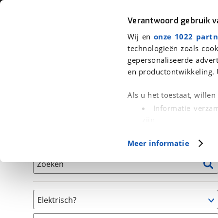
Auto
Fiets
Moto
Verantwoord gebruik 
Wij en
onze 1022 partn
<
Terug
|
Home
>
Fiets
>
Fietsen
technologieën zoals cook
gepersonaliseerde advert
We hebben 2 fietsen voor je gevon
en productontwikkeling. 
Alle tweedehands fietsen inclusief BOVAG Garantie, 
Als u het toestaat, wille
en 40-Puntencheck
Informatie verzam
zijn
Uw apparaat id
Basisgegevens
Meer informatie
(fingerprinting)
Lees meer over hoe uw
Zoeken
detailgedeelte
in. U k
Cookieverklaring.
Elektrisch?
Met cookies en vergelij
Ja, E-bike
Functionele cookies zorg
(
1
)