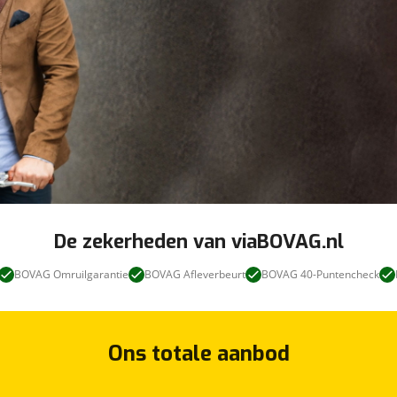
De zekerheden van viaBOVAG.nl
BOVAG Omruilgarantie
BOVAG Afleverbeurt
BOVAG 40-Puntencheck
Ons totale aanbod