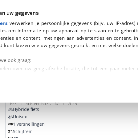
r
Kampeer
van uw gegevens
ers
verwerken je persoonlijke gegevens (bijv. uw IP-adres)
ies om informatie op uw apparaat op te slaan en te gebruik
enties en content, metingen aan advertenties en content, in
den
U kunt kiezen wie uw gegevens gebruikt en met welke doelen
Omruilgarantie, Afleverbeurt
n we ook graag:
elen over uw geografische locatie, die tot een paar meter
entificeren door het actief te scannen op specifieke
Trek
FX+ 7 L
 persoonlijke gegevens worden verwerkt en stel uw voo
TREK Lichen Green Gloss L 47cm L 2025
unt uw toestemming op elk moment wijzigen of in
Hybride fiets
Unisex
1 versnellingen
kbare technieken zorgen we voor een betere en meer persoon
Schijfrem
en ervoor dat de website goed werkt. Ook gebruiken we anal