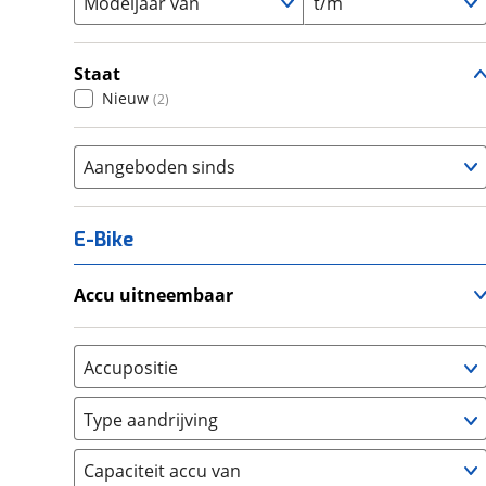
Modeljaar van
t/m
Staat
Nieuw
(
2
)
Aangeboden sinds
E-Bike
Accu uitneembaar
Ja, uitneembaar
(
0
)
Nee, vast
(
0
)
Accupositie
Bagagedrager
(
0
)
Type aandrijving
Frame
(
0
)
Achterwiel
(
0
)
Vloer
(
0
)
Capaciteit accu van
Trapas
(
2
)