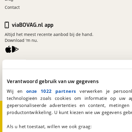
Contact
viaBOVAG.nl app
Altijd het meest recente aanbod bij de hand.
Download 'm nu.
viaBOVAG.nl
Kosterijland
15
3981 AJ
Bunnik
Verantwoord gebruik van uw gegevens
Een initiatief van
BOVAG
Wij en
onze 1022 partners
verwerken je persoonl
technologieën zoals cookies om informatie op uw a
gepersonaliseerde advertenties en content, metingen
Over viaBOVAG.nl
Disclaimer- en Privacyverklaring
productontwikkeling. U kunt kiezen wie uw gegevens gebr
Cookievoorkeuren
Vacatures
Als u het toestaat, willen we ook graag: