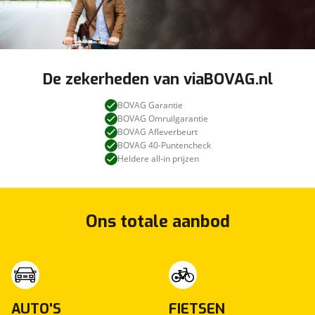
De zekerheden van viaBOVAG.nl
BOVAG Garantie
BOVAG Omruilgarantie
BOVAG Afleverbeurt
BOVAG 40-Puntencheck
Heldere all-in prijzen
Ons totale aanbod
AUTO'S
FIETSEN