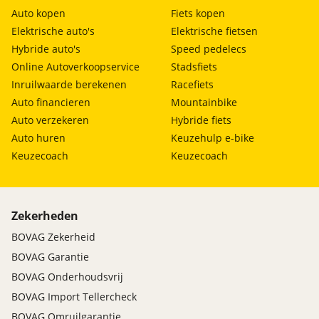
Auto kopen
Fiets kopen
Elektrische auto's
Elektrische fietsen
Hybride auto's
Speed pedelecs
Online Autoverkoopservice
Stadsfiets
Inruilwaarde berekenen
Racefiets
Auto financieren
Mountainbike
Auto verzekeren
Hybride fiets
Auto huren
Keuzehulp e-bike
Keuzecoach
Keuzecoach
Zekerheden
BOVAG Zekerheid
BOVAG Garantie
BOVAG Onderhoudsvrij
BOVAG Import Tellercheck
BOVAG Omruilgarantie