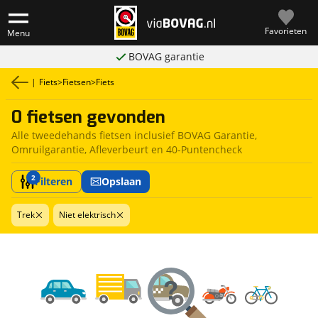
Favorieten
Menu
BOVAG garantie
|
Fiets
>
Fietsen
>
Fiets
0 fietsen gevonden
Alle tweedehands fietsen inclusief BOVAG Garantie,
Omruilgarantie, Afleverbeurt en 40-Puntencheck
2
Filteren
Opslaan
Trek
Niet elektrisch