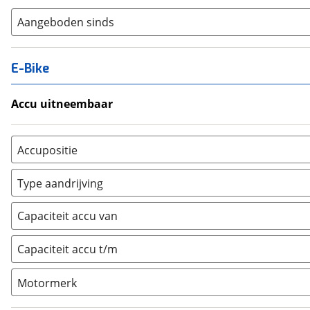
Aangeboden sinds
E-Bike
Accu uitneembaar
Ja, uitneembaar
(
0
)
Nee, vast
(
0
)
Accupositie
Bagagedrager
(
0
)
Type aandrijving
Frame
(
0
)
Achterwiel
(
0
)
Vloer
(
0
)
Capaciteit accu van
Trapas
(
0
)
Achterbank
(
0
)
Voorwiel
(
0
)
Capaciteit accu t/m
Kofferbak
(
0
)
Overig
(
0
)
Motormerk
Bosch
(
0
)