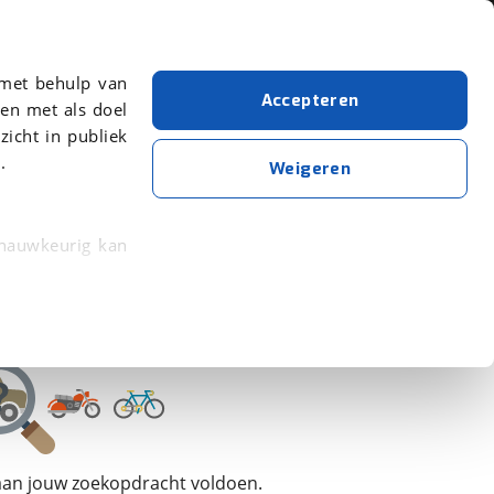
Over viaBOVAG.nl
 met behulp van
Accepteren
en met als doel
zicht in publiek
.
Thompson
Bouwjaar van 2022
Bouwjaar t/m 2022
Weigeren
Wis alle filters
Zoekopdracht opslaan
 nauwkeurig kan
 eigenschappen
rkeuren in het
trekken in de
lijke ervaring.
 aan jouw zoekopdracht voldoen.
ytische cookies