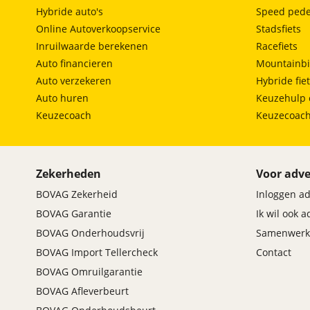
Hybride auto's
Speed pede
Online Autoverkoopservice
Stadsfiets
Inruilwaarde berekenen
Racefiets
Auto financieren
Mountainbi
Auto verzekeren
Hybride fie
Auto huren
Keuzehulp 
Keuzecoach
Keuzecoac
Zekerheden
Voor adve
BOVAG Zekerheid
Inloggen a
BOVAG Garantie
Ik wil ook 
BOVAG Onderhoudsvrij
Samenwerk
BOVAG Import Tellercheck
Contact
BOVAG Omruilgarantie
BOVAG Afleverbeurt