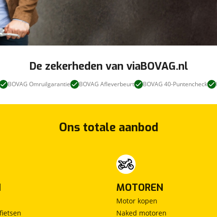
De zekerheden van viaBOVAG.nl
BOVAG Omruilgarantie
BOVAG Afleverbeurt
BOVAG 40-Puntencheck
Ons totale aanbod
N
MOTOREN
Motor kopen
fietsen
Naked motoren