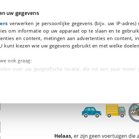
r
Kampeer
van uw gegevens
ers
verwerken je persoonlijke gegevens (bijv. uw IP-adres)
ies om informatie op uw apparaat op te slaan en te gebruik
enties en content, metingen aan advertenties en content, in
den
U kunt kiezen wie uw gegevens gebruikt en met welke doelen
Omruilgarantie, Afleverbeurt
n we ook graag:
elen over uw geografische locatie, die tot een paar meter
entificeren door het actief te scannen op specifieke
 persoonlijke gegevens worden verwerkt en stel uw voo
unt uw toestemming op elk moment wijzigen of in
kbare technieken zorgen we voor een betere en meer persoon
Helaas,
er zijn geen voertuigen die
en ervoor dat de website goed werkt. Ook gebruiken we anal