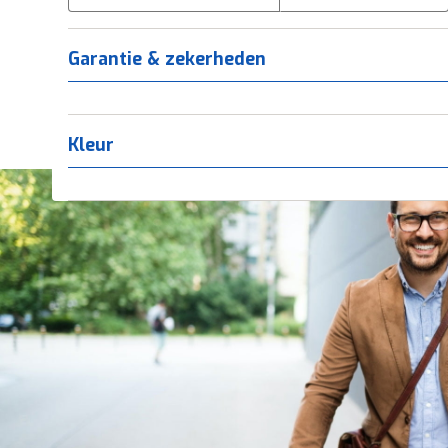
Tica
(
0
)
Titanium
(
0
)
Garantie & zekerheden
Kleur