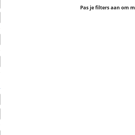
erbeteren. We tonen je graag relevante advertenties en geb
Pas je filters aan om 
ag op en buiten onze website volgt – uiteraard op anoni
laimer en privacyverklaring
. Als je weigert, plaatsen we a
che cookies. Je voorkeuren kun je later altijd aan