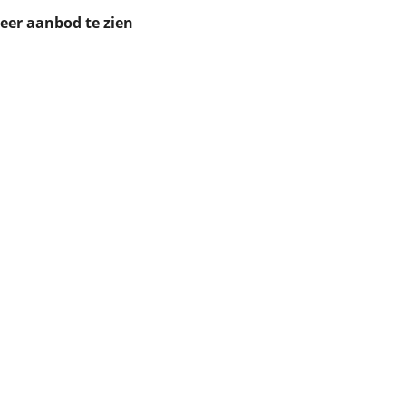
ruiken daarvoor
meer aanbod te zien
eme basis. Meer
lleen functionele
passen via de