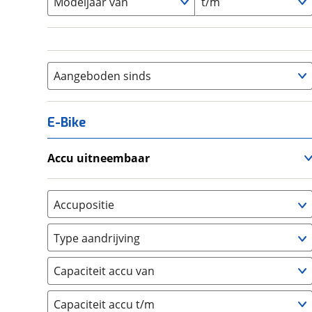
Modeljaar van
t/m
Aangeboden sinds
E-Bike
Accu uitneembaar
Ja, uitneembaar
(
0
)
Nee, vast
(
0
)
Accupositie
Bagagedrager
(
0
)
Type aandrijving
Frame
(
0
)
Achterwiel
(
0
)
Vloer
(
0
)
Capaciteit accu van
Trapas
(
0
)
Achterbank
(
0
)
Voorwiel
(
0
)
Capaciteit accu t/m
Kofferbak
(
0
)