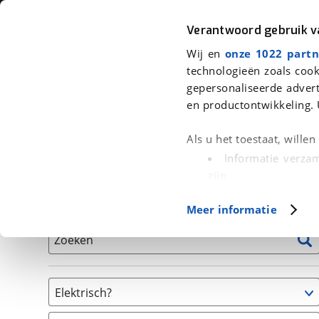
Auto
Fiets
Moto
Verantwoord gebruik 
Wij en
onze 1022 partn
<
Terug
|
Home
>
Fiets
>
Fietsen
technologieën zoals cook
gepersonaliseerde advert
We hebben 0 fietsen voor je gevon
en productontwikkeling. 
Alle tweedehands fietsen inclusief BOVAG Garantie, 
Als u het toestaat, wille
en 40-Puntencheck
Informatie verzam
zijn
Uw apparaat id
Basisgegevens
Meer informatie
(fingerprinting)
Lees meer over hoe uw
Zoeken
detailgedeelte
in. U k
Cookieverklaring.
Elektrisch?
Met cookies en vergelij
Niet elektrisch
Functionele cookies zorg
(
0
)