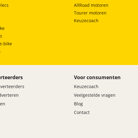
lecs
AllRoad motoren
Tourer motoren
Keuzecoach
ke
ts
e-bike
h
rteerders
Voor consumenten
dverteerders
Keuzecoach
adverteren
Veelgestelde vragen
en
Blog
Contact