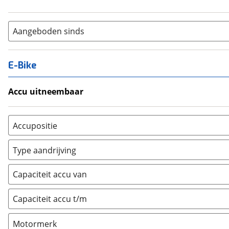
Aangeboden sinds
E-Bike
Accu uitneembaar
Ja, uitneembaar
(
0
)
Nee, vast
(
0
)
Accupositie
Bagagedrager
(
0
)
Type aandrijving
Frame
(
0
)
Achterwiel
(
0
)
Vloer
(
0
)
Capaciteit accu van
Trapas
(
0
)
Achterbank
(
0
)
Voorwiel
(
0
)
Capaciteit accu t/m
Kofferbak
(
0
)
Overig
(
0
)
Motormerk