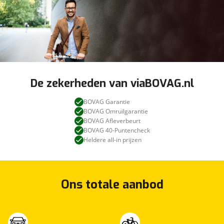
De zekerheden van viaBOVAG.nl
BOVAG Garantie
BOVAG Omruilgarantie
BOVAG Afleverbeurt
BOVAG 40-Puntencheck
Heldere all-in prijzen
Ons totale aanbod