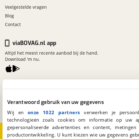
Veelgestelde vragen
Blog
Contact
viaBOVAG.nl app
Altijd het meest recente aanbod bij de hand.
Download 'm nu.
viaBOVAG.nl
Kosterijland
15
3981 AJ
Bunnik
Verantwoord gebruik van uw gegevens
Een initiatief van
BOVAG
Wij en
onze 1022 partners
verwerken je persoonl
technologieën zoals cookies om informatie op uw a
gepersonaliseerde advertenties en content, metingen
Over viaBOVAG.nl
Disclaimer- en Privacyverklaring
productontwikkeling. U kunt kiezen wie uw gegevens gebr
Cookievoorkeuren
Vacatures