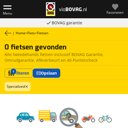
Favorieten
Menu
BOVAG garantie
|
Home
>
Fiets
>
Fietsen
0 fietsen gevonden
Alle tweedehands fietsen inclusief BOVAG Garantie,
Omruilgarantie, Afleverbeurt en 40-Puntencheck
1
Filteren
Opslaan
Specialized