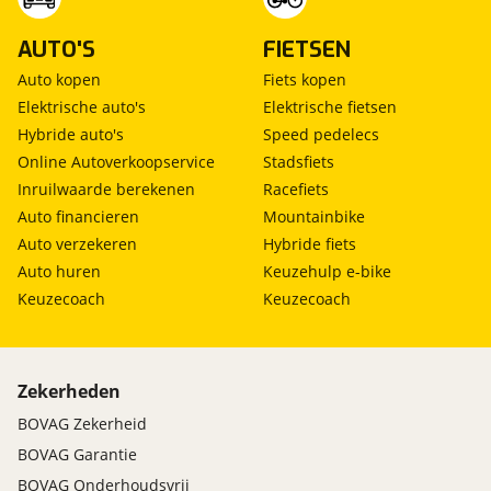
AUTO'S
FIETSEN
Auto kopen
Fiets kopen
Elektrische auto's
Elektrische fietsen
Hybride auto's
Speed pedelecs
Online Autoverkoopservice
Stadsfiets
Inruilwaarde berekenen
Racefiets
Auto financieren
Mountainbike
Auto verzekeren
Hybride fiets
Auto huren
Keuzehulp e-bike
Keuzecoach
Keuzecoach
Zekerheden
BOVAG Zekerheid
BOVAG Garantie
BOVAG Onderhoudsvrij