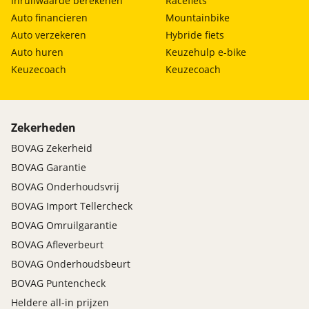
Inruilwaarde berekenen
Racefiets
Auto financieren
Mountainbike
Auto verzekeren
Hybride fiets
Auto huren
Keuzehulp e-bike
Keuzecoach
Keuzecoach
Zekerheden
BOVAG Zekerheid
BOVAG Garantie
BOVAG Onderhoudsvrij
BOVAG Import Tellercheck
BOVAG Omruilgarantie
BOVAG Afleverbeurt
BOVAG Onderhoudsbeurt
BOVAG Puntencheck
Heldere all-in prijzen