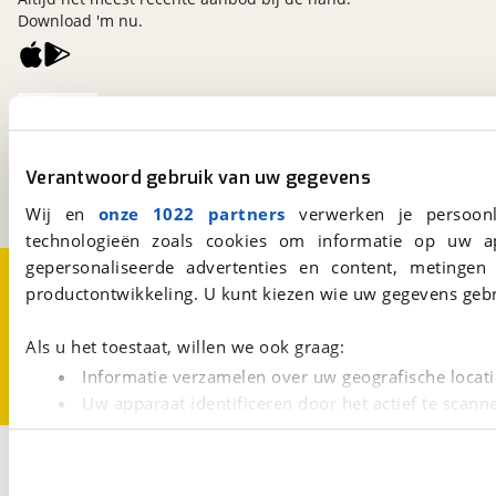
Download 'm nu.
viaBOVAG.nl
Kosterijland
15
3981 AJ
Bunnik
Verantwoord gebruik van uw gegevens
Een initiatief van
BOVAG
Wij en
onze 1022 partners
verwerken je persoonl
technologieën zoals cookies om informatie op uw a
gepersonaliseerde advertenties en content, metingen
Over viaBOVAG.nl
Disclaimer- en Privacyverklaring
productontwikkeling. U kunt kiezen wie uw gegevens gebr
Cookievoorkeuren
Vacatures
Als u het toestaat, willen we ook graag:
Informatie verzamelen over uw geografische locati
Uw apparaat identificeren door het actief te scann
Lees meer over hoe uw persoonlijke gegevens worden ve
Filters
U kunt uw toestemming op elk moment wijzigen of intrekk