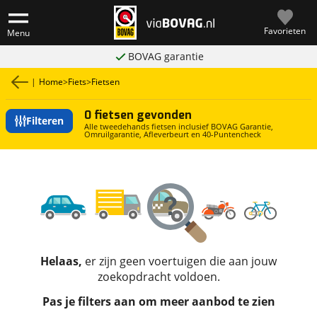
Favorieten
Menu
BOVAG garantie
|
Home
>
Fiets
>
Fietsen
0 fietsen gevonden
Filteren
Alle tweedehands fietsen inclusief BOVAG Garantie,
Omruilgarantie, Afleverbeurt en 40-Puntencheck
Helaas,
er zijn geen voertuigen die aan jouw
zoekopdracht voldoen.
Pas je filters aan om meer aanbod te zien