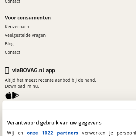
Contact
Voor consumenten
Keuzecoach
Veelgestelde vragen
Blog
Contact
viaBOVAG.nl app
Altijd het meest recente aanbod bij de hand.
Download 'm nu.
viaBOVAG.nl
Kosterijland
15
Verantwoord gebruik van uw gegevens
3981 AJ
Bunnik
Een initiatief van
Wij en
onze 1022 partners
verwerken je persoonl
BOVAG