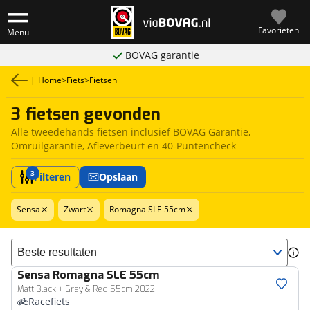
Favorieten
Menu
BOVAG garantie
|
Home
>
Fiets
>
Fietsen
3 fietsen gevonden
Alle tweedehands fietsen inclusief BOVAG Garantie,
Omruilgarantie, Afleverbeurt en 40-Puntencheck
3
Filteren
Opslaan
Sensa
Zwart
Romagna SLE 55cm
Sorteer resultaten
Sensa
Romagna SLE 55cm
Matt Black + Grey & Red 55cm 2022
Racefiets