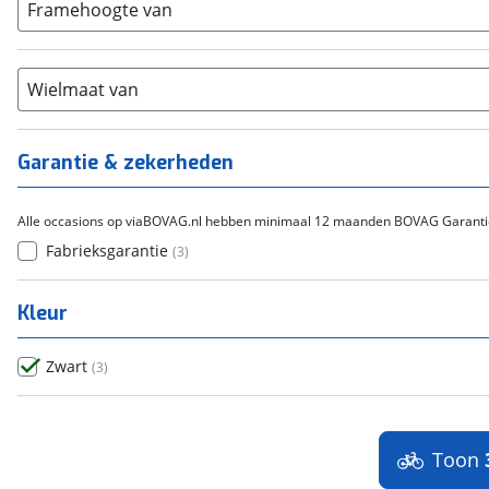
15-20
Framehoogte van
(
0
)
Cortina
(
0
)
Chroom-molybdeen
(
0
)
21+
(
3
)
Flyer
(
0
)
Scandium
(
0
)
Overig
(
0
)
Staal
Wielmaat van
(
0
)
Tica
(
0
)
Titanium
(
0
)
Garantie & zekerheden
Alle occasions op viaBOVAG.nl hebben minimaal 12 maanden BOVAG Garanti
Fabrieksgarantie
(
3
)
Kleur
Zwart
(
3
)
Toon