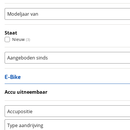
Vouwfiets
(
0
)
Modeljaar van
Staat
Nieuw
(
3
)
Aangeboden sinds
E-Bike
Accu uitneembaar
Ja, uitneembaar
(
0
)
Nee, vast
(
0
)
Accupositie
Bagagedrager
(
0
)
Type aandrijving
Frame
(
0
)