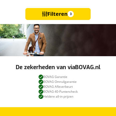
Filteren
3
De zekerheden van viaBOVAG.nl
BOVAG Garantie
BOVAG Omruilgarantie
BOVAG Afleverbeurt
BOVAG 40-Puntencheck
Heldere all-in prijzen