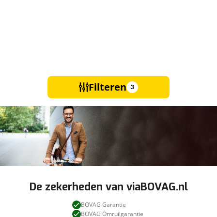
Filteren
3
De zekerheden van viaBOVAG.nl
BOVAG Garantie
BOVAG Omruilgarantie