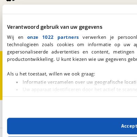
viaBOVAG.nl
Kosterijland
15
3981 AJ
Bunnik
Verantwoord gebruik van uw gegevens
Een initiatief van
Wij en
onze 1022 partners
verwerken je persoonl
BOVAG
technologieën zoals cookies om informatie op uw a
gepersonaliseerde advertenties en content, metingen
Over viaBOVAG.nl
Disclaimer- en Privacyverklaring
productontwikkeling. U kunt kiezen wie uw gegevens gebr
Cookievoorkeuren
Vacatures
Als u het toestaat, willen we ook graag:
Informatie verzamelen over uw geografische locati
Uw apparaat identificeren door het actief te scann
Lees meer over hoe uw persoonlijke gegevens worden ve
U kunt uw toestemming op elk moment wijzigen of intrekk
3
Opslaan
Met cookies en vergelijkbare technieken zorgen we voor 
Santos
Travelmaster 3+
Ja, E-bike
Accep
cookies zorgen ervoor dat de website goed werkt. Ook g
verbeteren. We tonen je graag relevante advertenties e