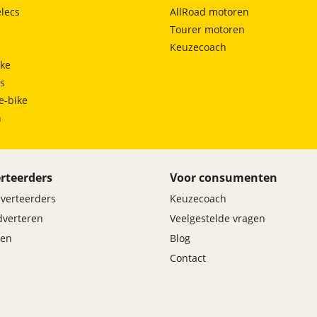
lecs
AllRoad motoren
Tourer motoren
Keuzecoach
ke
ts
e-bike
h
rteerders
Voor consumenten
dverteerders
Keuzecoach
adverteren
Veelgestelde vragen
en
Blog
Contact