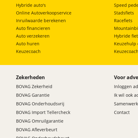
Hybride auto's
Speed pede
Online Autoverkoopservice
Stadsfiets
Inruilwaarde berekenen
Racefiets
Auto financieren
Mountainbi
Auto verzekeren
Hybride fie
Auto huren
Keuzehulp 
Keuzecoach
Keuzecoac
Zekerheden
Voor adve
BOVAG Zekerheid
Inloggen a
BOVAG Garantie
Ik wil ook 
BOVAG Onderhoudsvrij
Samenwerk
BOVAG Import Tellercheck
Contact
BOVAG Omruilgarantie
BOVAG Afleverbeurt