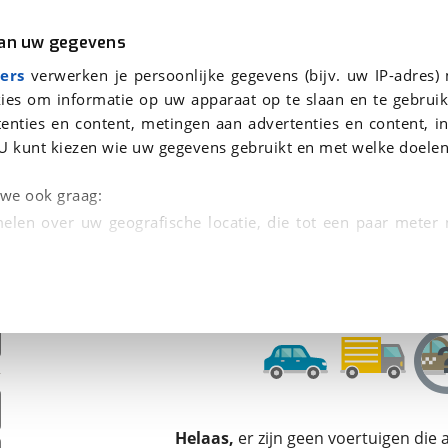
r
Kampeer
van uw gegevens
ers
verwerken je persoonlijke gegevens (bijv. uw IP-adres)
ies om informatie op uw apparaat op te slaan en te gebruik
enties en content, metingen aan advertenties en content, in
den
U kunt kiezen wie uw gegevens gebruikt en met welke doelen
Omruilgarantie, Afleverbeurt
n we ook graag:
elen over uw geografische locatie, die tot een paar meter
entificeren door het actief te scannen op specifieke
 persoonlijke gegevens worden verwerkt en stel uw voo
unt uw toestemming op elk moment wijzigen of in
kbare technieken zorgen we voor een betere en meer persoon
Helaas,
er zijn geen voertuigen die
en ervoor dat de website goed werkt. Ook gebruiken we anal