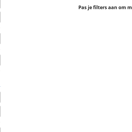
erbeteren. We tonen je graag relevante advertenties en geb
Pas je filters aan om 
ag op en buiten onze website volgt – uiteraard op anoni
laimer en privacyverklaring
. Als je weigert, plaatsen we a
che cookies. Je voorkeuren kun je later altijd aan