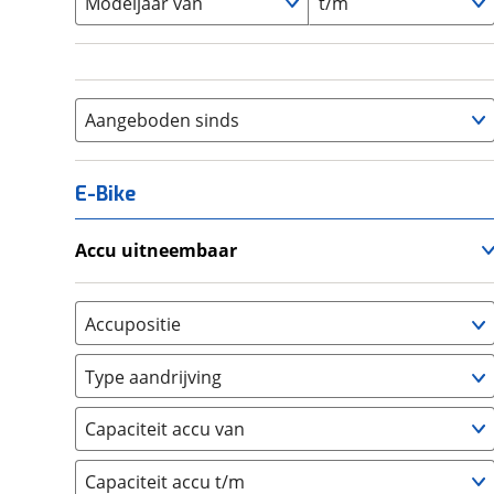
Modeljaar van
t/m
Aangeboden sinds
E-Bike
Accu uitneembaar
Ja, uitneembaar
(
0
)
Nee, vast
(
0
)
Accupositie
Bagagedrager
(
0
)
Type aandrijving
Frame
(
0
)
Achterwiel
(
0
)
Vloer
(
0
)
Capaciteit accu van
Trapas
(
0
)
Achterbank
(
0
)
Voorwiel
(
0
)
Capaciteit accu t/m
Kofferbak
(
0
)