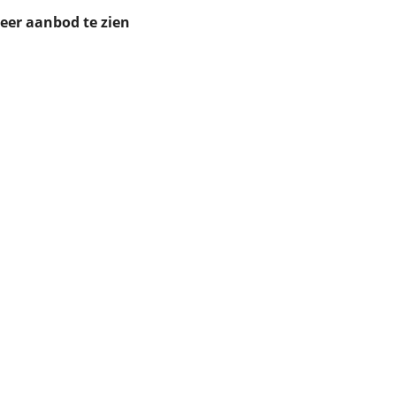
ruiken daarvoor
meer aanbod te zien
eme basis. Meer
lleen functionele
passen via de