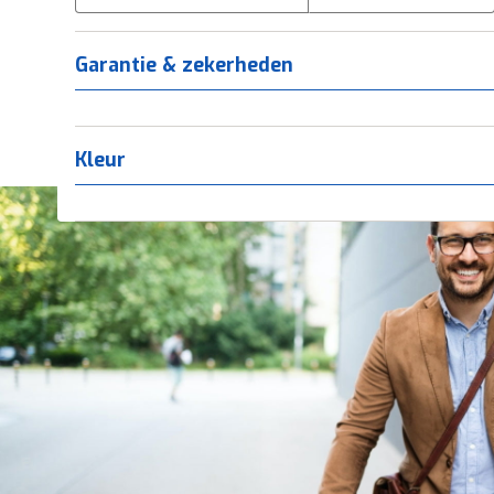
Tica
(
0
)
Titanium
(
0
)
Garantie & zekerheden
Kleur