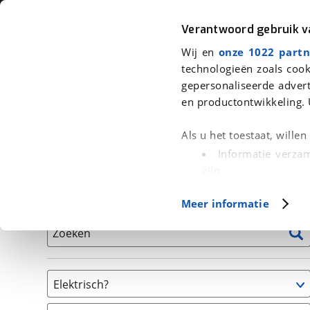
Auto
Fiets
Moto
Verantwoord gebruik 
Wij en
onze 1022 partn
<
Terug
|
Home
>
Fiets
>
Fietsen
technologieën zoals cook
gepersonaliseerde advert
We hebben 0 fietsen voor je gevon
en productontwikkeling. 
Alle tweedehands fietsen inclusief BOVAG Garantie, 
Als u het toestaat, wille
en 40-Puntencheck
Informatie verzam
zijn
Uw apparaat id
Basisgegevens
Meer informatie
(fingerprinting)
Lees meer over hoe uw
Zoeken
detailgedeelte
in. U k
Cookieverklaring.
Elektrisch?
Met cookies en vergelij
Niet elektrisch
Functionele cookies zorg
(
0
)