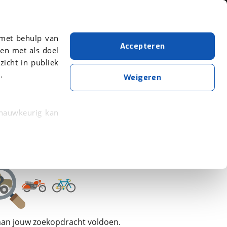
Over viaBOVAG.nl
 met behulp van
Accepteren
en met als doel
zicht in publiek
.
Rih
Bouwjaar van 2022
Bouwjaar t/m 2022
Weigeren
Wis alle filters
Zoekopdracht opslaan
 nauwkeurig kan
 eigenschappen
rkeuren in het
trekken in de
lijke ervaring.
 aan jouw zoekopdracht voldoen.
ytische cookies