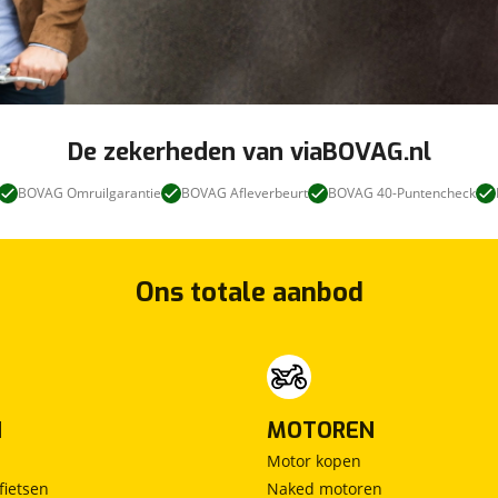
De zekerheden van viaBOVAG.nl
BOVAG Omruilgarantie
BOVAG Afleverbeurt
BOVAG 40-Puntencheck
Ons totale aanbod
N
MOTOREN
Motor kopen
fietsen
Naked motoren