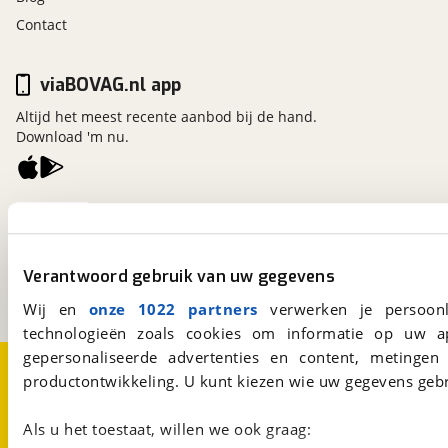
Contact
viaBOVAG.nl app
Altijd het meest recente aanbod bij de hand.
Download 'm nu.
viaBOVAG.nl
Kosterijland
15
3981 AJ
Bunnik
Verantwoord gebruik van uw gegevens
Een initiatief van
BOVAG
Wij en
onze 1022 partners
verwerken je persoonl
technologieën zoals cookies om informatie op uw a
gepersonaliseerde advertenties en content, metingen
Over viaBOVAG.nl
Disclaimer- en Privacyverklaring
productontwikkeling. U kunt kiezen wie uw gegevens gebr
Cookievoorkeuren
Vacatures
Als u het toestaat, willen we ook graag: