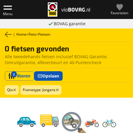
Favorieten
Menu
BOVAG garantie
|
Home
>
Fiets
>
Fietsen
0 fietsen gevonden
Alle tweedehands fietsen inclusief BOVAG Garantie,
Omruilgarantie, Afleverbeurt en 40-Puntencheck
2
Filteren
Opslaan
Qio
Frametype: Jongens