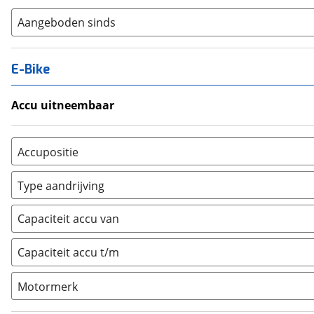
Aangeboden sinds
E-Bike
Accu uitneembaar
Ja, uitneembaar
(
0
)
Nee, vast
(
0
)
Accupositie
Bagagedrager
(
0
)
Type aandrijving
Frame
(
0
)
Achterwiel
(
0
)
Vloer
(
0
)
Capaciteit accu van
Trapas
(
0
)
Achterbank
(
0
)
Voorwiel
(
0
)
Capaciteit accu t/m
Kofferbak
(
0
)
Overig
(
0
)
Motormerk
Bosch
(
0
)