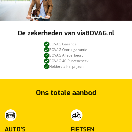
De zekerheden van viaBOVAG.nl
BOVAG Garantie
BOVAG Omruilgarantie
BOVAG Afleverbeurt
BOVAG 40-Puntencheck
Heldere all-in prijzen
Ons totale aanbod
AUTO'S
FIETSEN