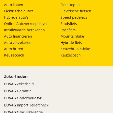
Auto kopen
Fiets kopen
Elektrische auto's
Elektrische fietsen
Hybride auto's
Speed pedelecs
Online Autoverkoopservice
Stadsfiets
Inruilwaarde berekenen
Racefiets
Auto financieren
Mountainbike
Auto verzekeren
Hybride fiets
Auto huren
Keuzehulp e-bike
Keuzecoach
Keuzecoach
Zekerheden
BOVAG Zekerheid
BOVAG Garantie
BOVAG Onderhoudsvrij
BOVAG Import Tellercheck
BOVAG Omruilgarantie