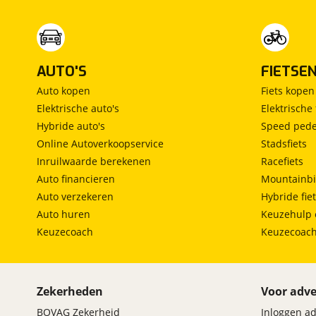
AUTO'S
FIETSE
Auto kopen
Fiets kopen
Elektrische auto's
Elektrische 
Hybride auto's
Speed pede
Online Autoverkoopservice
Stadsfiets
Inruilwaarde berekenen
Racefiets
Auto financieren
Mountainbi
Auto verzekeren
Hybride fie
Auto huren
Keuzehulp 
Keuzecoach
Keuzecoac
Zekerheden
Voor adve
BOVAG Zekerheid
Inloggen a