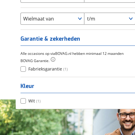
Chroom-molybdeen
(
0
)
21+
(
0
)
Flyer
(
0
)
Scandium
(
0
)
Overig
(
0
)
Staal
Wielmaat van
t/m
(
0
)
Tica
(
0
)
Titanium
(
0
)
Garantie & zekerheden
Alle occasions op viaBOVAG.nl hebben minimaal 12 maanden
BOVAG Garantie.
Fabrieksgarantie
(
1
)
Kleur
Wit
(
1
)