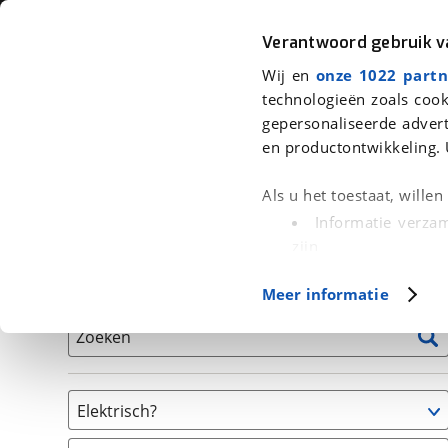
Auto
Fiets
Moto
Verantwoord gebruik 
Wij en
onze 1022 partn
<
Terug
|
Home
>
Fiets
>
Fietsen
>
Jeugdfiets
technologieën zoals cook
gepersonaliseerde advert
We hebben 1 fiets voor je gevonde
en productontwikkeling. 
Alle tweedehands fietsen inclusief BOVAG Garantie, 
Als u het toestaat, wille
en 40-Puntencheck
Informatie verzam
zijn
Uw apparaat id
Basisgegevens
Meer informatie
(fingerprinting)
Lees meer over hoe uw
Zoeken
detailgedeelte
in. U k
Cookieverklaring.
Elektrisch?
Met cookies en vergelij
Niet elektrisch
Functionele cookies zorg
(
1
)