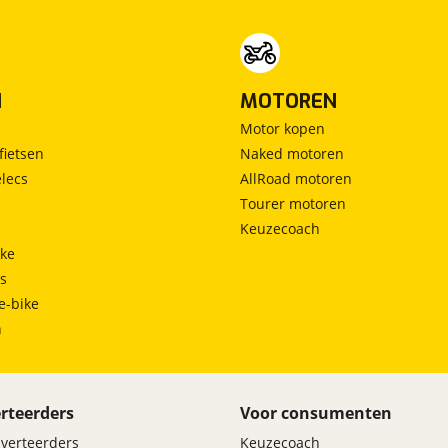
N
MOTOREN
Motor kopen
fietsen
Naked motoren
lecs
AllRoad motoren
Tourer motoren
Keuzecoach
ke
ts
e-bike
h
rteerders
Voor consumenten
dverteerders
Keuzecoach