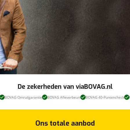
De zekerheden van viaBOVAG.nl
BOVAG Omruilgarantie
BOVAG Afleverbeurt
BOVAG 40-Puntencheck
Ons totale aanbod