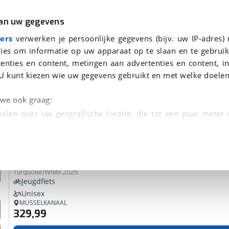
r
Kampeer
van uw gegevens
ers
verwerken je persoonlijke gegevens (bijv. uw IP-adres)
ies om informatie op uw apparaat op te slaan en te gebruik
enties en content, metingen aan advertenties en content, in
n
U kunt kiezen wie uw gegevens gebruikt en met welke doelen
Omruilgarantie, Afleverbeurt
n we ook graag:
elen over uw geografische locatie, die tot een paar meter
entificeren door het actief te scannen op specifieke
Puky
CYKE 16
 persoonlijke gegevens worden verwerkt en stel uw voo
Turquoise/White 2025
unt uw toestemming op elk moment wijzigen of in
Jeugdfiets
Unisex
MUSSELKANAAL
329,99
kbare technieken zorgen we voor een betere en meer persoon
en ervoor dat de website goed werkt. Ook gebruiken we anal