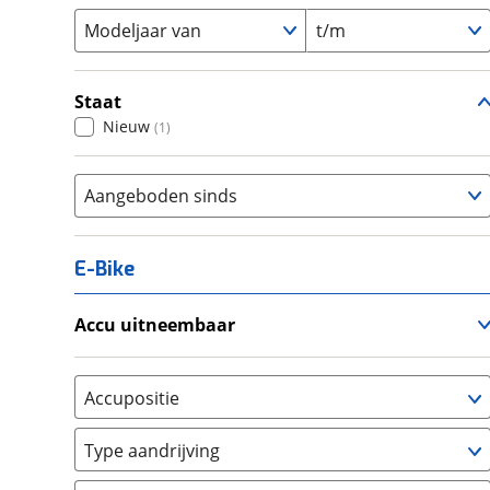
Modeljaar van
t/m
Staat
Nieuw
(
1
)
Aangeboden sinds
E-Bike
Accu uitneembaar
Ja, uitneembaar
(
0
)
Nee, vast
(
0
)
Accupositie
Bagagedrager
(
0
)
Type aandrijving
Frame
(
0
)
Achterwiel
(
0
)