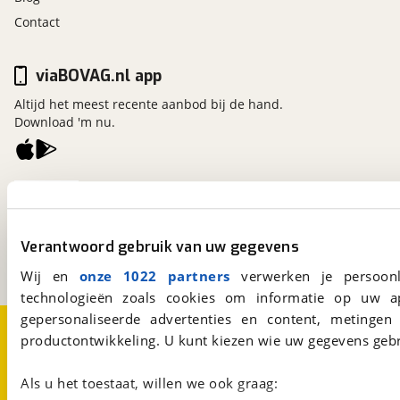
Contact
viaBOVAG.nl app
Altijd het meest recente aanbod bij de hand.
Download 'm nu.
viaBOVAG.nl
Kosterijland
15
3981 AJ
Bunnik
Verantwoord gebruik van uw gegevens
Een initiatief van
BOVAG
Wij en
onze 1022 partners
verwerken je persoonl
technologieën zoals cookies om informatie op uw a
gepersonaliseerde advertenties en content, metingen
Over viaBOVAG.nl
Disclaimer- en Privacyverklaring
productontwikkeling. U kunt kiezen wie uw gegevens gebr
Cookievoorkeuren
Vacatures
Als u het toestaat, willen we ook graag: