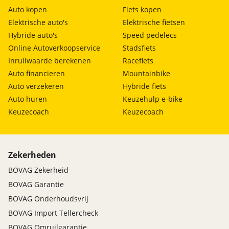
Auto kopen
Fiets kopen
Elektrische auto's
Elektrische fietsen
Hybride auto's
Speed pedelecs
Online Autoverkoopservice
Stadsfiets
Inruilwaarde berekenen
Racefiets
Auto financieren
Mountainbike
Auto verzekeren
Hybride fiets
Auto huren
Keuzehulp e-bike
Keuzecoach
Keuzecoach
Zekerheden
BOVAG Zekerheid
BOVAG Garantie
BOVAG Onderhoudsvrij
BOVAG Import Tellercheck
BOVAG Omruilgarantie