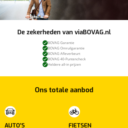
De zekerheden van viaBOVAG.nl
BOVAG Garantie
BOVAG Omruilgarantie
BOVAG Afleverbeurt
BOVAG 40-Puntencheck
Heldere all-in prijzen
Ons totale aanbod
AUTO'S
FIETSEN