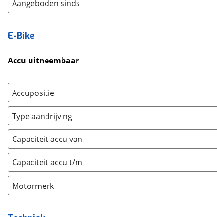
Aangeboden sinds
E-Bike
Accu uitneembaar
Ja, uitneembaar
(
0
)
Nee, vast
(
0
)
Accupositie
Bagagedrager
(
0
)
Type aandrijving
Frame
(
0
)
Achterwiel
(
0
)
Vloer
(
0
)
Capaciteit accu van
Trapas
(
0
)
Achterbank
(
0
)
Voorwiel
(
0
)
Capaciteit accu t/m
Kofferbak
(
0
)
Overig
(
0
)
Motormerk
Bosch
(
0
)
Yamaha
(
0
)