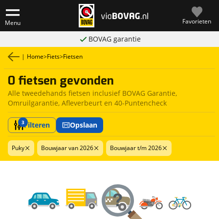
Favorieten
Menu
BOVAG garantie
|
Home
>
Fiets
>
Fietsen
0 fietsen gevonden
Alle tweedehands fietsen inclusief BOVAG Garantie,
Omruilgarantie, Afleverbeurt en 40-Puntencheck
3
Filteren
Opslaan
Puky
Bouwjaar van 2026
Bouwjaar t/m 2026