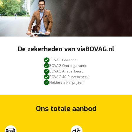
De zekerheden van viaBOVAG.nl
BOVAG Garantie
BOVAG Omruilgarantie
BOVAG Afleverbeurt
BOVAG 40-Puntencheck
Heldere all-in prijzen
Ons totale aanbod