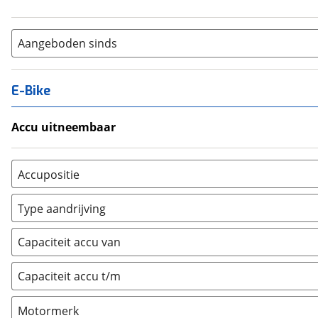
Aangeboden sinds
E-Bike
Accu uitneembaar
Ja, uitneembaar
(
0
)
Nee, vast
(
0
)
Accupositie
Bagagedrager
(
0
)
Type aandrijving
Frame
(
0
)
Achterwiel
(
0
)
Vloer
(
0
)
Capaciteit accu van
Trapas
(
0
)
Achterbank
(
0
)
Voorwiel
(
0
)
Capaciteit accu t/m
Kofferbak
(
0
)
Overig
(
0
)
Motormerk