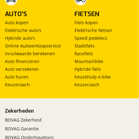
AUTO'S
FIETSEN
Auto kopen
Fiets kopen
Elektrische auto's
Elektrische fietsen
Hybride auto's
Speed pedelecs
Online Autoverkoopservice
Stadsfiets
Inruilwaarde berekenen
Racefiets
Auto financieren
Mountainbike
Auto verzekeren
Hybride fiets
Auto huren
Keuzehulp e-bike
Keuzecoach
Keuzecoach
Zekerheden
BOVAG Zekerheid
BOVAG Garantie
BOVAG Onderhoudsvrij