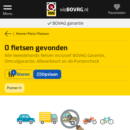
Favorieten
Menu
BOVAG garantie
|
Home
>
Fiets
>
Fietsen
0 fietsen gevonden
Alle tweedehands fietsen inclusief BOVAG Garantie,
Omruilgarantie, Afleverbeurt en 40-Puntencheck
1
Filteren
Opslaan
Pointer