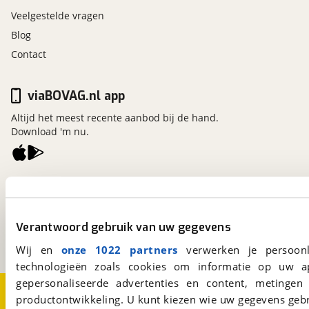
Veelgestelde vragen
Blog
Contact
viaBOVAG.nl app
Altijd het meest recente aanbod bij de hand.
Download 'm nu.
viaBOVAG.nl
Kosterijland
15
3981 AJ
Bunnik
Verantwoord gebruik van uw gegevens
Een initiatief van
BOVAG
Wij en
onze 1022 partners
verwerken je persoonl
technologieën zoals cookies om informatie op uw a
gepersonaliseerde advertenties en content, metingen
Over viaBOVAG.nl
Disclaimer- en Privacyverklaring
productontwikkeling. U kunt kiezen wie uw gegevens gebr
Cookievoorkeuren
Vacatures