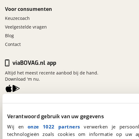
Voor consumenten
Keuzecoach
Veelgestelde vragen
Blog
Contact
viaBOVAG.nl app
Altijd het meest recente aanbod bij de hand.
Download 'm nu.
viaBOVAG.nl
Kosterijland
15
Verantwoord gebruik van uw gegevens
3981 AJ
Bunnik
Een initiatief van
Wij en
onze 1022 partners
verwerken je persoonl
BOVAG
technologieën zoals cookies om informatie op uw a