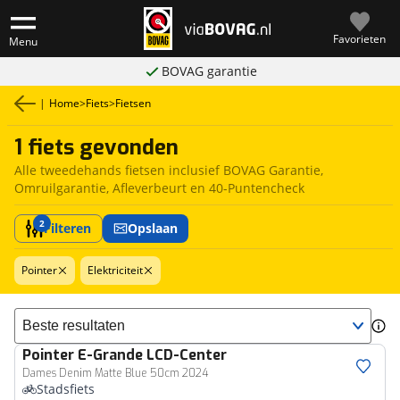
Favorieten
Menu
BOVAG garantie
|
Home
>
Fiets
>
Fietsen
1 fiets gevonden
Alle tweedehands fietsen inclusief BOVAG Garantie,
Omruilgarantie, Afleverbeurt en 40-Puntencheck
2
Filteren
Opslaan
Pointer
Elektriciteit
Sorteer resultaten
Pointer
E-Grande LCD-Center
Dames Denim Matte Blue 50cm 2024
Stadsfiets