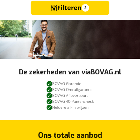
Filteren
2
De zekerheden van viaBOVAG.nl
BOVAG Garantie
BOVAG Omruilgarantie
BOVAG Afleverbeurt
BOVAG 40-Puntencheck
Heldere all-in prijzen
Ons totale aanbod