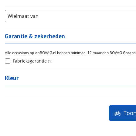
21+
(
0
)
Flyer
(
0
)
Scandium
(
0
)
Overig
(
0
)
Staal
Wielmaat van
(
0
)
Tica
(
0
)
Titanium
(
0
)
Garantie & zekerheden
Alle occasions op viaBOVAG.nl hebben minimaal 12 maanden BOVAG Garanti
Fabrieksgarantie
(
1
)
Kleur
Too