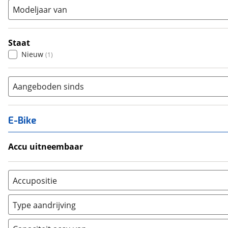
Modeljaar van
Staat
Nieuw
(
1
)
Aangeboden sinds
E-Bike
Accu uitneembaar
Ja, uitneembaar
(
0
)
Nee, vast
(
0
)
Accupositie
Bagagedrager
(
0
)
Type aandrijving
Frame
(
0
)
Achterwiel
(
0
)
Vloer
(
0
)