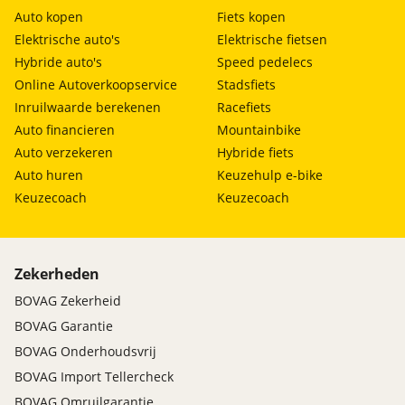
Auto kopen
Fiets kopen
Elektrische auto's
Elektrische fietsen
Hybride auto's
Speed pedelecs
Online Autoverkoopservice
Stadsfiets
Inruilwaarde berekenen
Racefiets
Auto financieren
Mountainbike
Auto verzekeren
Hybride fiets
Auto huren
Keuzehulp e-bike
Keuzecoach
Keuzecoach
Zekerheden
BOVAG Zekerheid
BOVAG Garantie
BOVAG Onderhoudsvrij
BOVAG Import Tellercheck
BOVAG Omruilgarantie