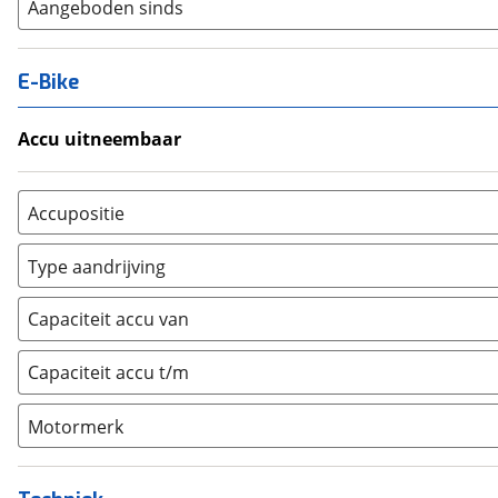
Aangeboden sinds
E-Bike
Accu uitneembaar
Ja, uitneembaar
(
0
)
Nee, vast
(
0
)
Accupositie
Bagagedrager
(
0
)
Type aandrijving
Frame
(
0
)
Achterwiel
(
0
)
Vloer
(
0
)
Capaciteit accu van
Trapas
(
0
)
Achterbank
(
0
)
Voorwiel
(
0
)
Capaciteit accu t/m
Kofferbak
(
0
)
Overig
(
0
)
Motormerk
Bosch
(
0
)
Yamaha
(
0
)