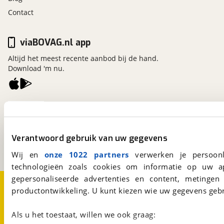
Contact
viaBOVAG.nl app
Altijd het meest recente aanbod bij de hand.
Download 'm nu.
viaBOVAG.nl
Kosterijland
15
3981 AJ
Bunnik
Verantwoord gebruik van uw gegevens
Een initiatief van
BOVAG
Wij en
onze 1022 partners
verwerken je persoonl
technologieën zoals cookies om informatie op uw a
gepersonaliseerde advertenties en content, metingen
Over viaBOVAG.nl
Disclaimer- en Privacyverklaring
productontwikkeling. U kunt kiezen wie uw gegevens gebr
Cookievoorkeuren
Vacatures
Als u het toestaat, willen we ook graag: