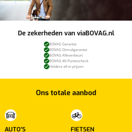
De zekerheden van viaBOVAG.nl
BOVAG Garantie
BOVAG Omruilgarantie
BOVAG Afleverbeurt
BOVAG 40-Puntencheck
Heldere all-in prijzen
Ons totale aanbod
AUTO'S
FIETSEN