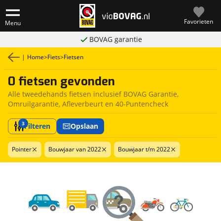
Favorieten
Menu
BOVAG garantie
|
Home
>
Fiets
>
Fietsen
0 fietsen gevonden
Alle tweedehands fietsen inclusief BOVAG Garantie,
Omruilgarantie, Afleverbeurt en 40-Puntencheck
3
Filteren
Opslaan
Pointer
Bouwjaar van 2022
Bouwjaar t/m 2022