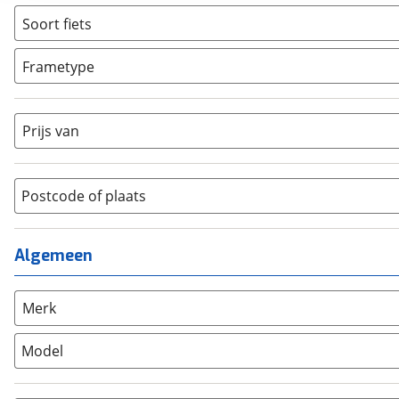
Ja, E-bike
(
1
)
Soort fiets
Niet elektrisch
(
0
)
Bakfiets
(
0
)
Ja, High-speed
(
0
)
Frametype
BMX / Freestyle fiets
(
0
)
Dames
(
1
)
Crosshybride
(
0
)
Dames monotube
(
0
)
Cruiserfiets
(
0
)
Prijs van
Heren
(
0
)
Hybride fiets
(
0
)
Jongens
(
0
)
Jeugdfiets
(
0
)
Lage instap
Postcode of plaats
(
0
)
Kinderfiets
(
0
)
Meisjes
(
0
)
Ligfiets
(
0
)
Mixed
(
0
)
Mountainbike
(
0
)
Algemeen
Unisex
(
0
)
Overig
(
0
)
Racefiets
(
0
)
Merk
Stadsfiets
(
1
)
Model
Tandem
(
0
)
Vouwfiets
(
0
)