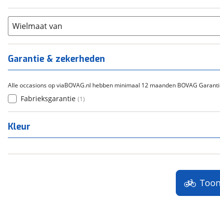
21+
(
0
)
Flyer
(
0
)
Scandium
(
0
)
Overig
(
0
)
Staal
Wielmaat van
(
0
)
Tica
(
0
)
Titanium
(
0
)
Garantie & zekerheden
Alle occasions op viaBOVAG.nl hebben minimaal 12 maanden BOVAG Garanti
Fabrieksgarantie
(
1
)
Kleur
Too