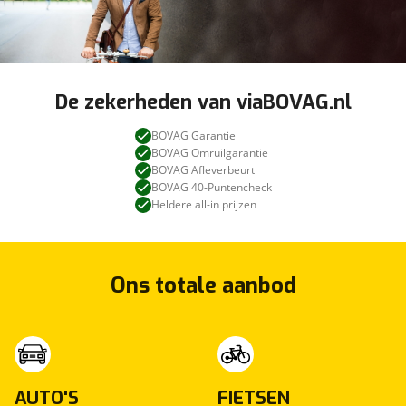
De zekerheden van viaBOVAG.nl
BOVAG Garantie
BOVAG Omruilgarantie
BOVAG Afleverbeurt
BOVAG 40-Puntencheck
Heldere all-in prijzen
Ons totale aanbod
AUTO'S
FIETSEN