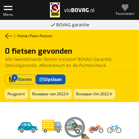
Favorieten
Menu
BOVAG garantie
|
Home
>
Fiets
>
Fietsen
0 fietsen gevonden
Alle tweedehands fietsen inclusief BOVAG Garantie,
Omruilgarantie, Afleverbeurt en 40-Puntencheck
3
Filteren
Opslaan
Peugeot
Bouwjaar van 2022
Bouwjaar t/m 2022