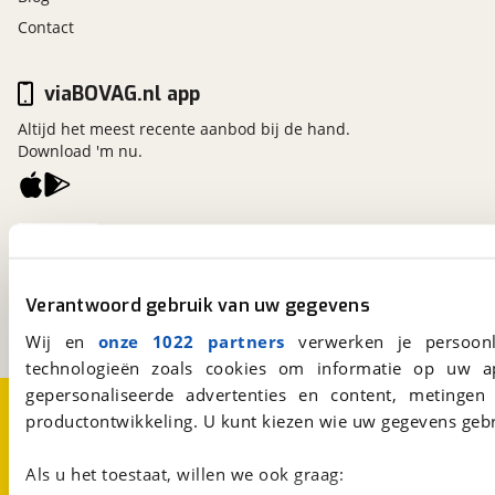
Contact
viaBOVAG.nl app
Altijd het meest recente aanbod bij de hand.
Download 'm nu.
viaBOVAG.nl
Kosterijland
15
3981 AJ
Bunnik
Verantwoord gebruik van uw gegevens
Een initiatief van
BOVAG
Wij en
onze 1022 partners
verwerken je persoonl
technologieën zoals cookies om informatie op uw a
gepersonaliseerde advertenties en content, metingen
Over viaBOVAG.nl
Disclaimer- en Privacyverklaring
productontwikkeling. U kunt kiezen wie uw gegevens gebr
Cookievoorkeuren
Vacatures
Als u het toestaat, willen we ook graag: