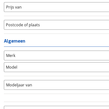
Dames monotube
(
0
)
Cruiserfiets
(
0
)
Prijs van
Heren
(
0
)
Hybride fiets
(
0
)
Jongens
(
0
)
Jeugdfiets
(
0
)
Lage instap
Postcode of plaats
(
0
)
Kinderfiets
(
0
)
Meisjes
(
0
)
Ligfiets
(
0
)
Mixed
(
0
)
Mountainbike
(
0
)
Algemeen
Unisex
(
0
)
Overig
(
0
)
Racefiets
(
0
)
Merk
Stadsfiets
(
0
)
Model
Tandem
(
0
)
Vouwfiets
(
0
)
Modeljaar van