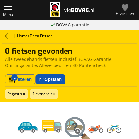
Favorieten
Menu
BOVAG garantie
|
Home
>
Fiets
>
Fietsen
0 fietsen gevonden
Alle tweedehands fietsen inclusief BOVAG Garantie,
Omruilgarantie, Afleverbeurt en 40-Puntencheck
2
Filteren
Opslaan
Pegasus
Elektriciteit