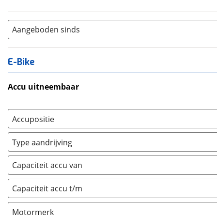
Aangeboden sinds
E-Bike
Accu uitneembaar
Ja, uitneembaar
(
0
)
Nee, vast
(
0
)
Accupositie
Bagagedrager
(
0
)
Type aandrijving
Frame
(
0
)
Achterwiel
(
0
)
Vloer
(
0
)
Capaciteit accu van
Trapas
(
0
)
Achterbank
(
0
)
Voorwiel
(
0
)
Capaciteit accu t/m
Kofferbak
(
0
)
Overig
(
0
)
Motormerk