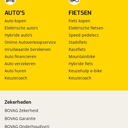
AUTO'S
FIETSEN
Auto kopen
Fiets kopen
Elektrische auto's
Elektrische fietsen
Hybride auto's
Speed pedelecs
Online Autoverkoopservice
Stadsfiets
Inruilwaarde berekenen
Racefiets
Auto financieren
Mountainbike
Auto verzekeren
Hybride fiets
Auto huren
Keuzehulp e-bike
Keuzecoach
Keuzecoach
Zekerheden
BOVAG Zekerheid
BOVAG Garantie
BOVAG Onderhoudsvrij