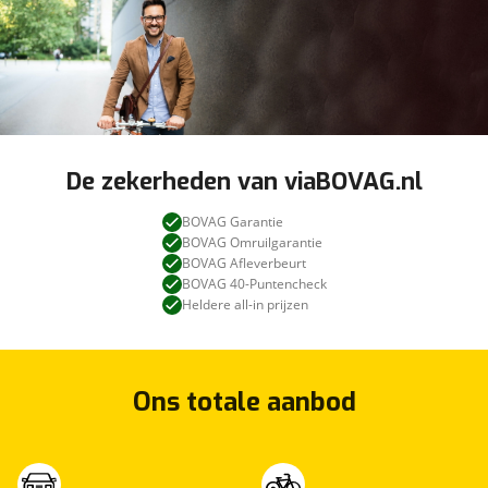
De zekerheden van viaBOVAG.nl
BOVAG Garantie
BOVAG Omruilgarantie
BOVAG Afleverbeurt
BOVAG 40-Puntencheck
Heldere all-in prijzen
Ons totale aanbod