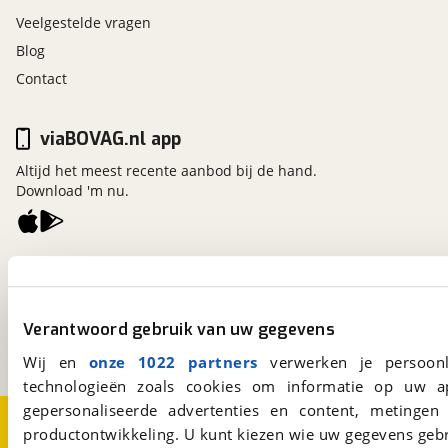
Veelgestelde vragen
Blog
Contact
viaBOVAG.nl app
Altijd het meest recente aanbod bij de hand.
Download 'm nu.
viaBOVAG.nl
Kosterijland
15
3981 AJ
Bunnik
Verantwoord gebruik van uw gegevens
Een initiatief van
BOVAG
Wij en
onze 1022 partners
verwerken je persoonl
technologieën zoals cookies om informatie op uw a
gepersonaliseerde advertenties en content, metingen
Over viaBOVAG.nl
Disclaimer- en Privacyverklaring
productontwikkeling. U kunt kiezen wie uw gegevens gebr
Cookievoorkeuren
Vacatures