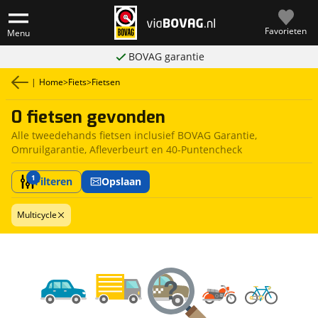
Favorieten
Menu
BOVAG garantie
|
Home
>
Fiets
>
Fietsen
0 fietsen gevonden
Alle tweedehands fietsen inclusief BOVAG Garantie,
Omruilgarantie, Afleverbeurt en 40-Puntencheck
1
Filteren
Opslaan
Multicycle