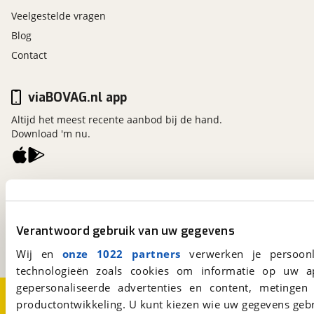
Veelgestelde vragen
Blog
Contact
viaBOVAG.nl app
Altijd het meest recente aanbod bij de hand.
Download 'm nu.
viaBOVAG.nl
Kosterijland
15
3981 AJ
Bunnik
Verantwoord gebruik van uw gegevens
Een initiatief van
BOVAG
Wij en
onze 1022 partners
verwerken je persoonl
technologieën zoals cookies om informatie op uw a
gepersonaliseerde advertenties en content, metingen
Over viaBOVAG.nl
Disclaimer- en Privacyverklaring
productontwikkeling. U kunt kiezen wie uw gegevens gebr
Cookievoorkeuren
Vacatures