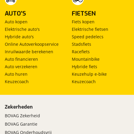
AUTO'S
FIETSEN
Auto kopen
Fiets kopen
Elektrische auto's
Elektrische fietsen
Hybride auto's
Speed pedelecs
Online Autoverkoopservice
Stadsfiets
Inruilwaarde berekenen
Racefiets
Auto financieren
Mountainbike
Auto verzekeren
Hybride fiets
Auto huren
Keuzehulp e-bike
Keuzecoach
Keuzecoach
Zekerheden
BOVAG Zekerheid
BOVAG Garantie
BOVAG Onderhoudsvrij