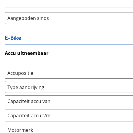
Aangeboden sinds
E-Bike
Accu uitneembaar
Ja, uitneembaar
(
0
)
Nee, vast
(
0
)
Accupositie
Bagagedrager
(
0
)
Type aandrijving
Frame
(
0
)
Achterwiel
(
0
)
Vloer
(
0
)
Capaciteit accu van
Trapas
(
0
)
Achterbank
(
0
)
Voorwiel
(
0
)
Capaciteit accu t/m
Kofferbak
(
0
)
Overig
(
0
)
Motormerk