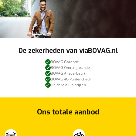
De zekerheden van viaBOVAG.nl
BOVAG Garantie
BOVAG Omruilgarantie
BOVAG Afleverbeurt
BOVAG 40-Puntencheck
Heldere all-in prijzen
Ons totale aanbod