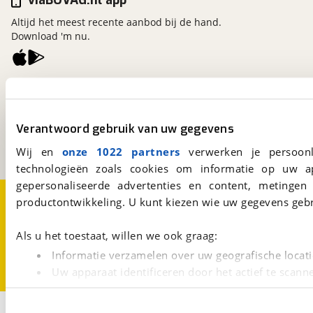
viaBOVAG.nl app
Altijd het meest recente aanbod bij de hand.
Download 'm nu.
viaBOVAG.nl
Kosterijland
15
3981 AJ
Bunnik
Verantwoord gebruik van uw gegevens
Een initiatief van
BOVAG
Wij en
onze 1022 partners
verwerken je persoonl
technologieën zoals cookies om informatie op uw a
gepersonaliseerde advertenties en content, metingen
Over viaBOVAG.nl
Disclaimer- en Privacyverklaring
productontwikkeling. U kunt kiezen wie uw gegevens gebr
Cookievoorkeuren
Vacatures
Als u het toestaat, willen we ook graag:
Informatie verzamelen over uw geografische locati
Uw apparaat identificeren door het actief te scann
Lees meer over hoe uw persoonlijke gegevens worden ve
U kunt uw toestemming op elk moment wijzigen of intrekk
3