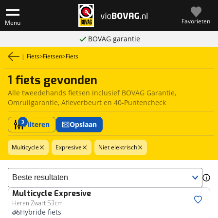
Favorieten
Menu
BOVAG garantie
|
Fiets
>
Fietsen
>
Fiets
1 fiets gevonden
Alle tweedehands fietsen inclusief BOVAG Garantie,
Omruilgarantie, Afleverbeurt en 40-Puntencheck
3
Filteren
Opslaan
Multicycle
Expresive
Niet elektrisch
Sorteer resultaten
Multicycle
Expresive
Heren Zwart 53cm
Hybride fiets