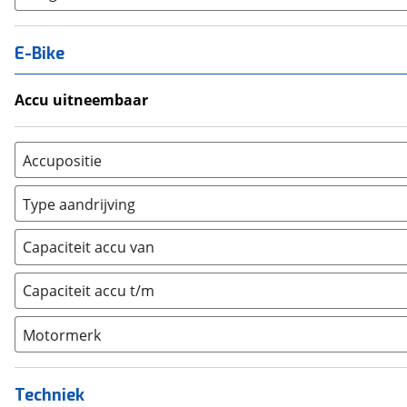
E-Bike
Accu uitneembaar
Ja, uitneembaar
(
0
)
Nee, vast
(
0
)
Accupositie
Bagagedrager
(
0
)
Type aandrijving
Frame
(
0
)
Achterwiel
(
0
)
Vloer
(
0
)
Capaciteit accu van
Trapas
(
0
)
Achterbank
(
0
)
Voorwiel
(
0
)
Capaciteit accu t/m
Kofferbak
(
0
)
Overig
(
0
)
Motormerk
Bosch
(
0
)
Yamaha
(
0
)
Techniek