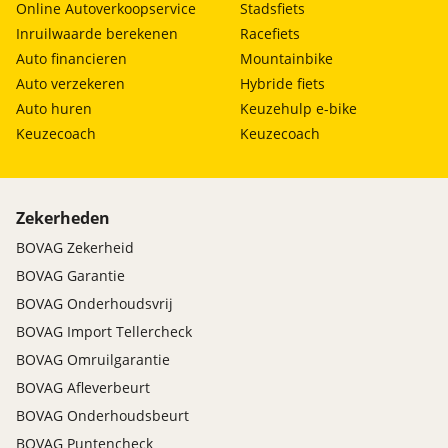
Online Autoverkoopservice
Stadsfiets
Inruilwaarde berekenen
Racefiets
Auto financieren
Mountainbike
Auto verzekeren
Hybride fiets
Auto huren
Keuzehulp e-bike
Keuzecoach
Keuzecoach
Zekerheden
BOVAG Zekerheid
BOVAG Garantie
BOVAG Onderhoudsvrij
BOVAG Import Tellercheck
BOVAG Omruilgarantie
BOVAG Afleverbeurt
BOVAG Onderhoudsbeurt
BOVAG Puntencheck