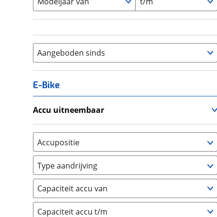
Modeljaar van
t/m
Aangeboden sinds
E-Bike
Accu uitneembaar
Ja, uitneembaar
(
0
)
Nee, vast
(
0
)
Accupositie
Bagagedrager
(
0
)
Type aandrijving
Frame
(
0
)
Achterwiel
(
0
)
Vloer
(
0
)
Capaciteit accu van
Trapas
(
0
)
Achterbank
(
0
)
Voorwiel
(
0
)
Capaciteit accu t/m
Kofferbak
(
0
)