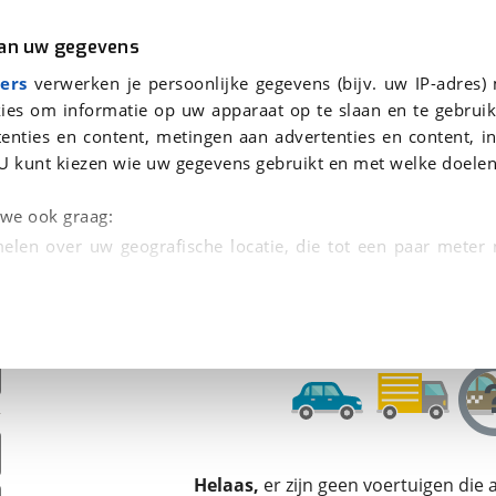
r
Kampeer
van uw gegevens
ers
verwerken je persoonlijke gegevens (bijv. uw IP-adres)
ies om informatie op uw apparaat op te slaan en te gebruik
enties en content, metingen aan advertenties en content, in
den
U kunt kiezen wie uw gegevens gebruikt en met welke doelen
Omruilgarantie, Afleverbeurt
n we ook graag:
elen over uw geografische locatie, die tot een paar meter
entificeren door het actief te scannen op specifieke
 persoonlijke gegevens worden verwerkt en stel uw voo
unt uw toestemming op elk moment wijzigen of in
kbare technieken zorgen we voor een betere en meer persoon
Helaas,
er zijn geen voertuigen die
en ervoor dat de website goed werkt. Ook gebruiken we anal