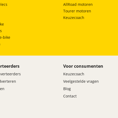
lecs
AllRoad motoren
Tourer motoren
Keuzecoach
ke
ts
e-bike
h
rteerders
Voor consumenten
dverteerders
Keuzecoach
adverteren
Veelgestelde vragen
en
Blog
Contact