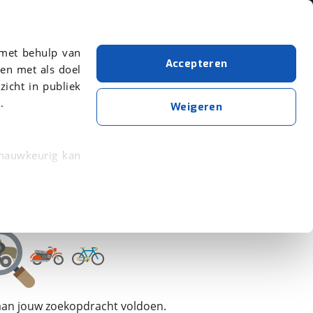
Over viaBOVAG.nl
 met behulp van
Accepteren
en met als doel
zicht in publiek
.
Multicycle
Bouwjaar van 2024
Bouwjaar t/m 2024
Weigeren
Wis alle filters
Zoekopdracht opslaan
 nauwkeurig kan
 eigenschappen
rkeuren in het
trekken in de
lijke ervaring.
 aan jouw zoekopdracht voldoen.
ytische cookies