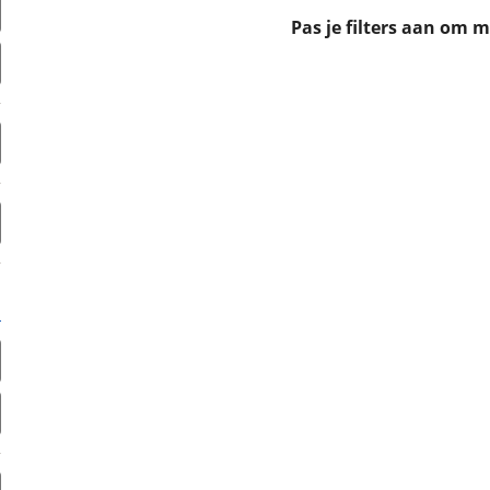
erbeteren. We tonen je graag relevante advertenties en geb
Pas je filters aan om 
ag op en buiten onze website volgt – uiteraard op anoni
laimer en privacyverklaring
. Als je weigert, plaatsen we a
che cookies. Je voorkeuren kun je later altijd aan