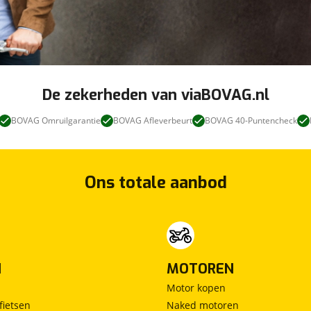
De zekerheden van viaBOVAG.nl
BOVAG Omruilgarantie
BOVAG Afleverbeurt
BOVAG 40-Puntencheck
Ons totale aanbod
N
MOTOREN
Motor kopen
fietsen
Naked motoren