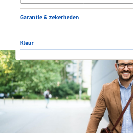
Tica
(
0
)
Titanium
(
0
)
Garantie & zekerheden
Kleur