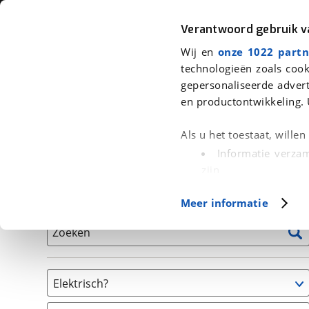
Auto
Fiets
Moto
Verantwoord gebruik 
Wij en
onze 1022 partn
<
Terug
|
Home
>
Fiets
>
Fietsen
technologieën zoals cook
gepersonaliseerde advert
We hebben 0 fietsen voor je gevon
en productontwikkeling. 
Alle tweedehands fietsen inclusief BOVAG Garantie, 
Als u het toestaat, wille
en 40-Puntencheck
Informatie verzam
zijn
Uw apparaat id
Basisgegevens
Meer informatie
(fingerprinting)
Lees meer over hoe uw
Zoeken
detailgedeelte
in. U k
Cookieverklaring.
Elektrisch?
Met cookies en vergelij
Niet elektrisch
Functionele cookies zorg
(
0
)