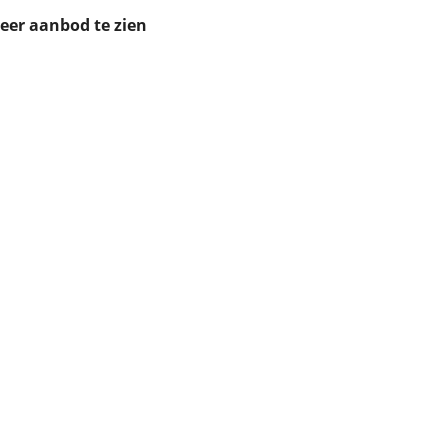
ruiken daarvoor
meer aanbod te zien
eme basis. Meer
lleen functionele
passen via de