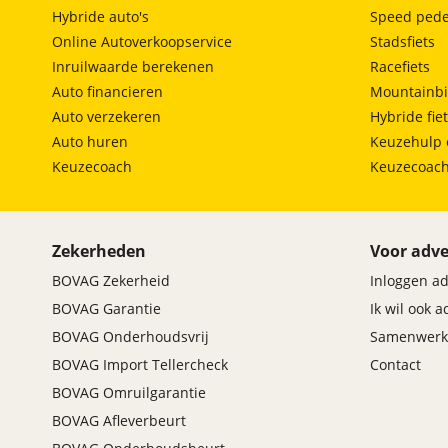
Hybride auto's
Speed pede
Online Autoverkoopservice
Stadsfiets
Inruilwaarde berekenen
Racefiets
Auto financieren
Mountainbi
Auto verzekeren
Hybride fie
Auto huren
Keuzehulp 
Keuzecoach
Keuzecoac
Zekerheden
Voor adve
BOVAG Zekerheid
Inloggen a
BOVAG Garantie
Ik wil ook 
BOVAG Onderhoudsvrij
Samenwerk
BOVAG Import Tellercheck
Contact
BOVAG Omruilgarantie
BOVAG Afleverbeurt