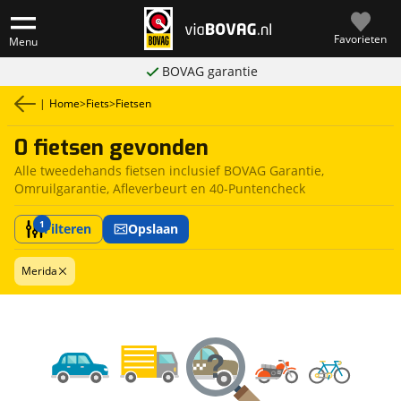
Favorieten
Menu
BOVAG garantie
|
Home
>
Fiets
>
Fietsen
0 fietsen gevonden
Alle tweedehands fietsen inclusief BOVAG Garantie,
Omruilgarantie, Afleverbeurt en 40-Puntencheck
1
Filteren
Opslaan
Merida