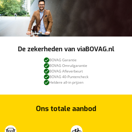
De zekerheden van viaBOVAG.nl
BOVAG Garantie
BOVAG Omruilgarantie
BOVAG Afleverbeurt
BOVAG 40-Puntencheck
Heldere all-in prijzen
Ons totale aanbod