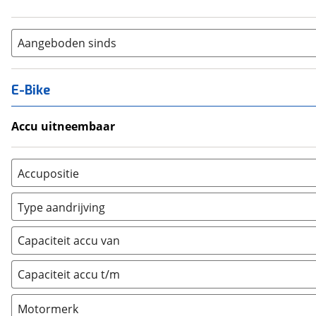
Aangeboden sinds
E-Bike
Accu uitneembaar
Ja, uitneembaar
(
0
)
Nee, vast
(
0
)
Accupositie
Bagagedrager
(
0
)
Type aandrijving
Frame
(
0
)
Achterwiel
(
0
)
Vloer
(
0
)
Capaciteit accu van
Trapas
(
0
)
Achterbank
(
0
)
Voorwiel
(
0
)
Capaciteit accu t/m
Kofferbak
(
0
)
Overig
(
0
)
Motormerk