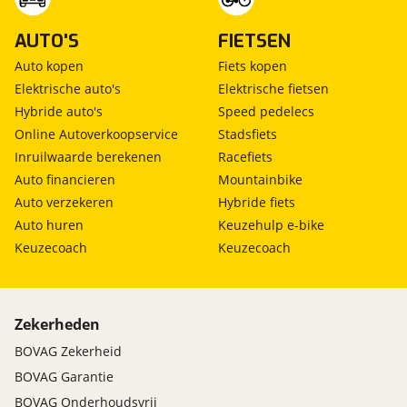
AUTO'S
FIETSEN
Auto kopen
Fiets kopen
Elektrische auto's
Elektrische fietsen
Hybride auto's
Speed pedelecs
Online Autoverkoopservice
Stadsfiets
Inruilwaarde berekenen
Racefiets
Auto financieren
Mountainbike
Auto verzekeren
Hybride fiets
Auto huren
Keuzehulp e-bike
Keuzecoach
Keuzecoach
Zekerheden
BOVAG Zekerheid
BOVAG Garantie
BOVAG Onderhoudsvrij