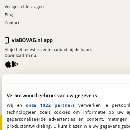
Veelgestelde vragen
Blog
Contact
viaBOVAG.nl app
Altijd het meest recente aanbod bij de hand.
Download 'm nu.
viaBOVAG.nl
Kosterijland
15
3981 AJ
Bunnik
Verantwoord gebruik van uw gegevens
Een initiatief van
BOVAG
Wij en
onze 1022 partners
verwerken je persoonl
technologieën zoals cookies om informatie op uw a
gepersonaliseerde advertenties en content, metingen
Over viaBOVAG.nl
Disclaimer- en Privacyverklaring
productontwikkeling. U kunt kiezen wie uw gegevens gebr
Cookievoorkeuren
Vacatures