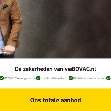
De zekerheden van viaBOVAG.nl
BOVAG Omruilgarantie
BOVAG Afleverbeurt
BOVAG 40-Puntencheck
Ons totale aanbod