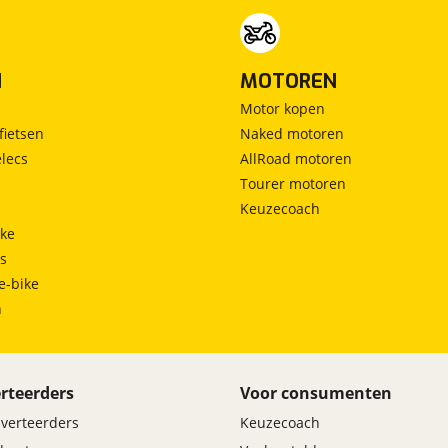
N
MOTOREN
Motor kopen
fietsen
Naked motoren
lecs
AllRoad motoren
Tourer motoren
Keuzecoach
ke
ts
e-bike
h
rteerders
Voor consumenten
dverteerders
Keuzecoach