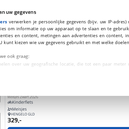
r
Kampeer
van uw gegevens
ers
verwerken je persoonlijke gegevens (bijv. uw IP-adres)
ies om informatie op uw apparaat op te slaan en te gebruik
enties en content, metingen aan advertenties en content, in
den
U kunt kiezen wie uw gegevens gebruikt en met welke doelen
Omruilgarantie, Afleverbeurt
n we ook graag:
elen over uw geografische locatie, die tot een paar meter
entificeren door het actief te scannen op specifieke
Loekie
Superstar 18"
 persoonlijke gegevens worden verwerkt en stel uw voo
Meisjes Zwart 2026
unt uw toestemming op elk moment wijzigen of in
Kinderfiets
Meisjes
HENGELO GLD
329,-
kbare technieken zorgen we voor een betere en meer persoon
en ervoor dat de website goed werkt. Ook gebruiken we anal