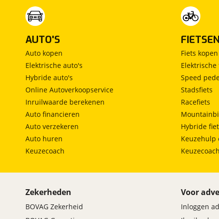
AUTO'S
FIETSE
Auto kopen
Fiets kopen
Elektrische auto's
Elektrische 
Hybride auto's
Speed pede
Online Autoverkoopservice
Stadsfiets
Inruilwaarde berekenen
Racefiets
Auto financieren
Mountainbi
Auto verzekeren
Hybride fie
Auto huren
Keuzehulp 
Keuzecoach
Keuzecoac
Zekerheden
Voor adve
BOVAG Zekerheid
Inloggen a