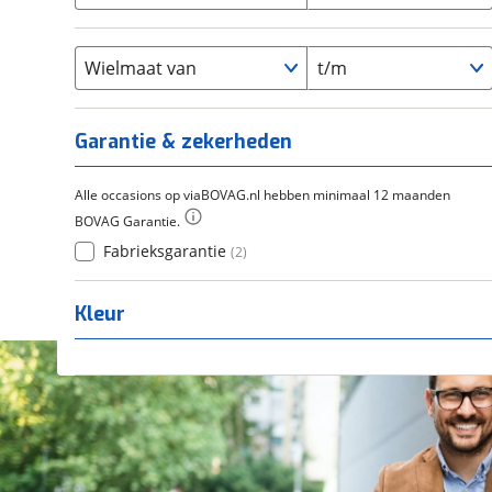
Chroom-molybdeen
(
0
)
21+
(
0
)
Flyer
(
0
)
Scandium
(
0
)
Overig
(
0
)
Staal
Wielmaat van
t/m
(
0
)
Tica
(
0
)
Titanium
(
0
)
Garantie & zekerheden
Alle occasions op viaBOVAG.nl hebben minimaal 12 maanden
BOVAG Garantie.
Fabrieksgarantie
(
2
)
Kleur