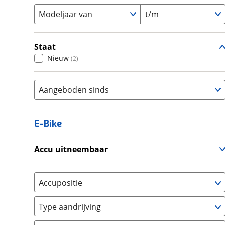
Modeljaar van
t/m
Staat
Nieuw
(
2
)
Aangeboden sinds
E-Bike
Accu uitneembaar
Ja, uitneembaar
(
0
)
Nee, vast
(
0
)
Accupositie
Bagagedrager
(
0
)
Type aandrijving
Frame
(
0
)
Achterwiel
(
0
)