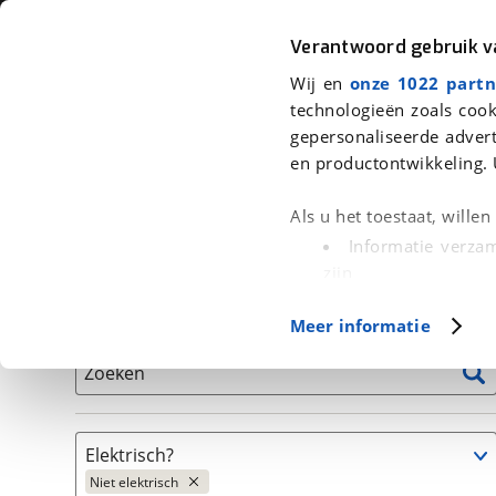
Auto
Fiets
Moto
Verantwoord gebruik 
Wij en
onze 1022 partn
<
Terug
|
Home
>
Fiets
>
Fietsen
>
Fiets
technologieën zoals cook
gepersonaliseerde advert
We hebben 2 fietsen voor je gevon
en productontwikkeling. 
Alle tweedehands fietsen inclusief BOVAG Garantie, 
Als u het toestaat, wille
en 40-Puntencheck
Informatie verzam
zijn
Uw apparaat id
Basisgegevens
Meer informatie
(fingerprinting)
Lees meer over hoe uw
Zoeken
detailgedeelte
in. U k
Cookieverklaring.
Elektrisch?
Met cookies en vergelij
Niet elektrisch
Functionele cookies zorg