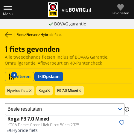
Favorieten
Menu
BOVAG garantie
|
Fiets
>
Fietsen
>
Hybride fiets
1 fiets gevonden
Alle tweedehands fietsen inclusief BOVAG Garantie,
Omruilgarantie, Afleverbeurt en 40-Puntencheck
3
Filteren
Opslaan
Hybride fiets
Koga
F3 7.0 Mixed
Sorteer resultaten
Koga
F3 7.0 Mixed
KOGA Dames Green High Gloss 56cm 2025
Hybride fiets