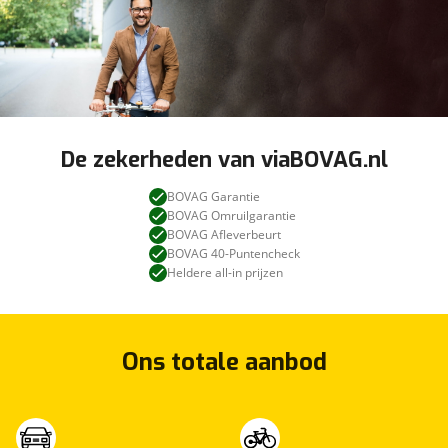
De zekerheden van viaBOVAG.nl
BOVAG Garantie
BOVAG Omruilgarantie
BOVAG Afleverbeurt
BOVAG 40-Puntencheck
Heldere all-in prijzen
Ons totale aanbod