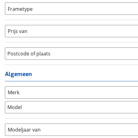
Bakfiets
(
0
)
Frametype
BMX / Freestyle fiets
(
0
)
Dames
(
1
)
Crosshybride
(
0
)
Dames monotube
(
0
)
Prijs van
Cruiserfiets
(
0
)
Heren
(
0
)
Hybride fiets
(
1
)
Jongens
(
0
)
Jeugdfiets
(
0
)
Lage instap
Postcode of plaats
(
0
)
Kinderfiets
(
0
)
Meisjes
(
0
)
Ligfiets
(
0
)
Mixed
(
0
)
Algemeen
Mountainbike
(
0
)
Unisex
(
0
)
Overig
(
0
)
Racefiets
(
0
)
Merk
Stadsfiets
(
0
)
Model
Tandem
(
0
)
Vouwfiets
(
0
)
Modeljaar van