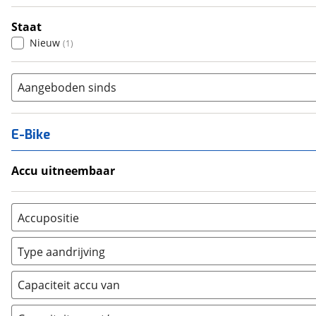
Staat
Nieuw
(
1
)
Aangeboden sinds
E-Bike
Accu uitneembaar
Ja, uitneembaar
(
0
)
Nee, vast
(
0
)
Accupositie
Bagagedrager
(
0
)
Type aandrijving
Frame
(
0
)
Achterwiel
(
0
)
Vloer
(
0
)
Capaciteit accu van
Trapas
(
0
)
Achterbank
(
0
)
Voorwiel
(
0
)