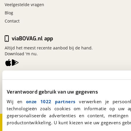
Veelgestelde vragen
Blog
Contact
viaBOVAG.nl app
Altijd het meest recente aanbod bij de hand.
Download 'm nu.
viaBOVAG.nl
Kosterijland
15
3981 AJ
Bunnik
Verantwoord gebruik van uw gegevens
Een initiatief van
BOVAG
Wij en
onze 1022 partners
verwerken je persoonl
technologieën zoals cookies om informatie op uw a
gepersonaliseerde advertenties en content, metingen
Over viaBOVAG.nl
Disclaimer- en Privacyverklaring
productontwikkeling. U kunt kiezen wie uw gegevens gebr
Cookievoorkeuren
Vacatures