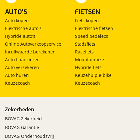
AUTO'S
FIETSEN
Auto kopen
Fiets kopen
Elektrische auto's
Elektrische fietsen
Hybride auto's
Speed pedelecs
Online Autoverkoopservice
Stadsfiets
Inruilwaarde berekenen
Racefiets
Auto financieren
Mountainbike
Auto verzekeren
Hybride fiets
Auto huren
Keuzehulp e-bike
Keuzecoach
Keuzecoach
Zekerheden
BOVAG Zekerheid
BOVAG Garantie
BOVAG Onderhoudsvrij