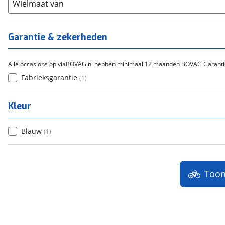
(
0
)
Staal
Wielmaat van
(
0
)
Tica
(
0
)
Titanium
(
0
)
Garantie & zekerheden
Alle occasions op viaBOVAG.nl hebben minimaal 12 maanden BOVAG Garanti
Fabrieksgarantie
(
1
)
Kleur
Blauw
(
1
)
Too