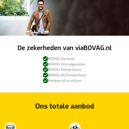
De zekerheden van viaBOVAG.nl
BOVAG Garantie
BOVAG Omruilgarantie
BOVAG Afleverbeurt
BOVAG 40-Puntencheck
Heldere all-in prijzen
Ons totale aanbod