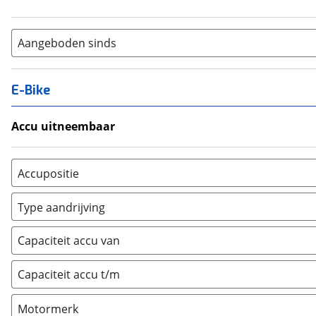
Aangeboden sinds
E-Bike
Accu uitneembaar
Ja, uitneembaar
(
0
)
Nee, vast
(
0
)
Accupositie
Bagagedrager
(
0
)
Type aandrijving
Frame
(
0
)
Achterwiel
(
0
)
Vloer
(
0
)
Capaciteit accu van
Trapas
(
0
)
Achterbank
(
0
)
Voorwiel
(
0
)
Capaciteit accu t/m
Kofferbak
(
0
)
Overig
(
0
)
Motormerk