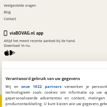
Veelgestelde vragen
Blog
Contact
viaBOVAG.nl app
Altijd het meest recente aanbod bij de hand.
Download 'm nu.
viaBOVAG.nl
Kosterijland
15
3981 AJ
Bunnik
Verantwoord gebruik van uw gegevens
Een initiatief van
BOVAG
Wij en
onze 1022 partners
verwerken je persoonl
technologieën zoals cookies om informatie op uw a
gepersonaliseerde advertenties en content, metingen
Over viaBOVAG.nl
Disclaimer- en Privacyverklaring
productontwikkeling. U kunt kiezen wie uw gegevens gebr
Cookievoorkeuren
Vacatures