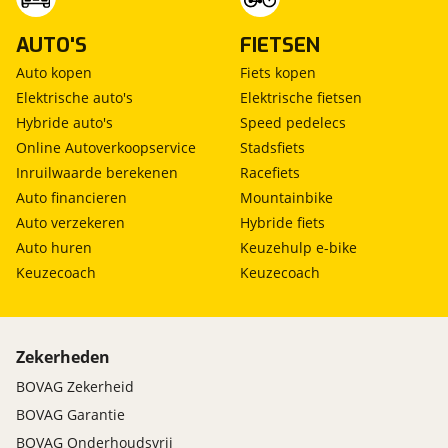
AUTO'S
FIETSEN
Auto kopen
Fiets kopen
Elektrische auto's
Elektrische fietsen
Hybride auto's
Speed pedelecs
Online Autoverkoopservice
Stadsfiets
Inruilwaarde berekenen
Racefiets
Auto financieren
Mountainbike
Auto verzekeren
Hybride fiets
Auto huren
Keuzehulp e-bike
Keuzecoach
Keuzecoach
Zekerheden
BOVAG Zekerheid
BOVAG Garantie
BOVAG Onderhoudsvrij