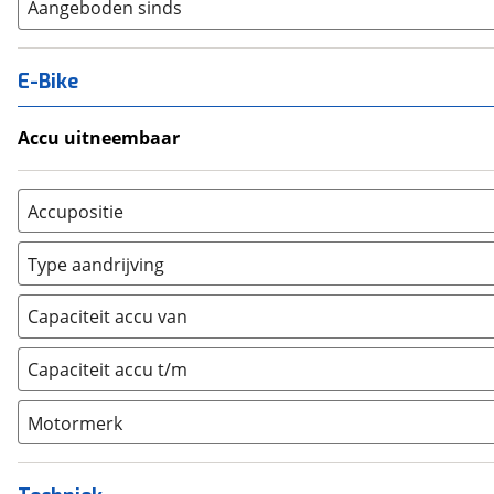
Aangeboden sinds
E-Bike
Accu uitneembaar
Ja, uitneembaar
(
0
)
Nee, vast
(
0
)
Accupositie
Bagagedrager
(
0
)
Type aandrijving
Frame
(
0
)
Achterwiel
(
0
)
Vloer
(
0
)
Capaciteit accu van
Trapas
(
0
)
Achterbank
(
0
)
Voorwiel
(
0
)
Capaciteit accu t/m
Kofferbak
(
0
)
Overig
(
0
)
Motormerk
Bosch
(
0
)
Yamaha
(
0
)