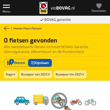
Favorieten
Menu
BOVAG garantie
|
Home
>
Fiets
>
Fietsen
0 fietsen gevonden
Alle tweedehands fietsen inclusief BOVAG Garantie,
Omruilgarantie, Afleverbeurt en 40-Puntencheck
3
Filteren
Opslaan
Koga
Bouwjaar van 2025
Bouwjaar t/m 2025