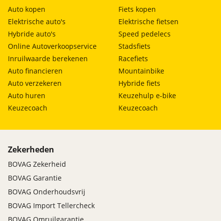
Auto kopen
Fiets kopen
Elektrische auto's
Elektrische fietsen
Hybride auto's
Speed pedelecs
Online Autoverkoopservice
Stadsfiets
Inruilwaarde berekenen
Racefiets
Auto financieren
Mountainbike
Auto verzekeren
Hybride fiets
Auto huren
Keuzehulp e-bike
Keuzecoach
Keuzecoach
Zekerheden
BOVAG Zekerheid
BOVAG Garantie
BOVAG Onderhoudsvrij
BOVAG Import Tellercheck
BOVAG Omruilgarantie