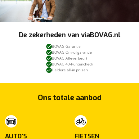
De zekerheden van viaBOVAG.nl
BOVAG Garantie
BOVAG Omruilgarantie
BOVAG Afleverbeurt
BOVAG 40-Puntencheck
Heldere all-in prijzen
Ons totale aanbod
AUTO'S
FIETSEN