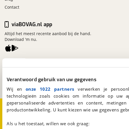
Contact
viaBOVAG.nl app
Altijd het meest recente aanbod bij de hand.
Download 'm nu.
viaBOVAG.nl
Kosterijland
15
3981 AJ
Bunnik
Verantwoord gebruik van uw gegevens
Een initiatief van
BOVAG
Wij en
onze 1022 partners
verwerken je persoonl
technologieën zoals cookies om informatie op uw a
gepersonaliseerde advertenties en content, metingen
Over viaBOVAG.nl
Disclaimer- en Privacyverklaring
productontwikkeling. U kunt kiezen wie uw gegevens gebr
Cookievoorkeuren
Vacatures
Als u het toestaat, willen we ook graag: