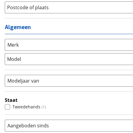
Jeugdfiets
(
0
)
Lage instap
Postcode of plaats
(
0
)
Kinderfiets
(
0
)
Meisjes
(
0
)
Ligfiets
(
0
)
Mixed
(
0
)
Mountainbike
(
0
)
Algemeen
Unisex
(
0
)
Overig
(
0
)
Racefiets
(
0
)
Merk
Stadsfiets
(
1
)
Model
Tandem
(
0
)
Vouwfiets
(
0
)
Modeljaar van
Staat
Tweedehands
(
1
)
Aangeboden sinds