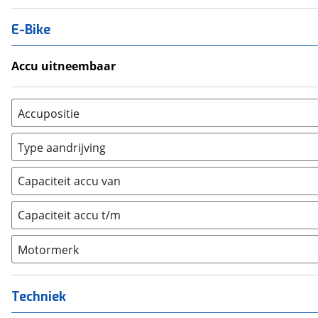
E-Bike
Accu uitneembaar
Ja, uitneembaar
(
0
)
Nee, vast
(
0
)
Accupositie
Bagagedrager
(
0
)
Type aandrijving
Frame
(
0
)
Achterwiel
(
0
)
Vloer
(
0
)
Capaciteit accu van
Trapas
(
0
)
Achterbank
(
0
)
Voorwiel
(
0
)
Capaciteit accu t/m
Kofferbak
(
0
)
Overig
(
0
)
Motormerk
Bosch
(
0
)
Yamaha
(
0
)
Techniek
Stromer
(
0
)