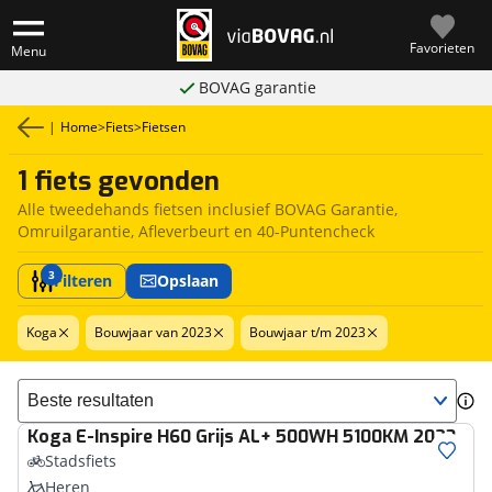
Favorieten
Menu
BOVAG garantie
|
Home
>
Fiets
>
Fietsen
1 fiets gevonden
Alle tweedehands fietsen inclusief BOVAG Garantie,
Omruilgarantie, Afleverbeurt en 40-Puntencheck
3
Filteren
Opslaan
Koga
Bouwjaar van 2023
Bouwjaar t/m 2023
Sorteer resultaten
Koga
E-Inspire H60 Grijs AL+ 500WH 5100KM 2023
Stadsfiets
Heren