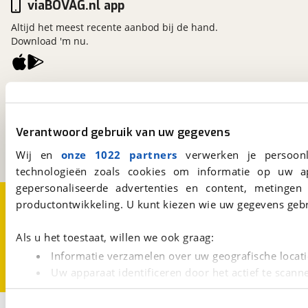
viaBOVAG.nl app
Altijd het meest recente aanbod bij de hand.
Download 'm nu.
viaBOVAG.nl
Kosterijland
15
3981 AJ
Bunnik
Verantwoord gebruik van uw gegevens
Een initiatief van
BOVAG
Wij en
onze 1022 partners
verwerken je persoonl
technologieën zoals cookies om informatie op uw a
gepersonaliseerde advertenties en content, metingen
Over viaBOVAG.nl
Disclaimer- en Privacyverklaring
productontwikkeling. U kunt kiezen wie uw gegevens gebr
Cookievoorkeuren
Vacatures
Als u het toestaat, willen we ook graag:
Informatie verzamelen over uw geografische locati
Uw apparaat identificeren door het actief te scann
Lees meer over hoe uw persoonlijke gegevens worden ve