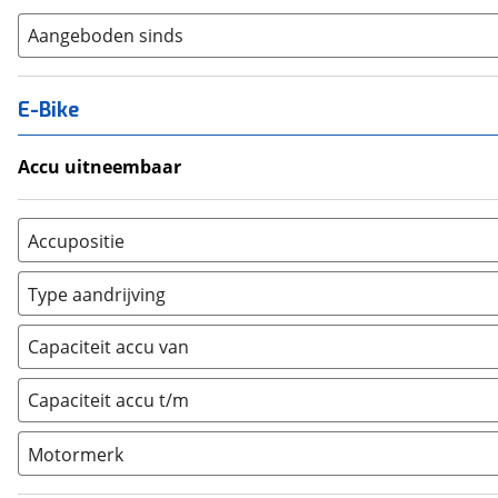
Aangeboden sinds
E-Bike
Accu uitneembaar
Ja, uitneembaar
(
0
)
Nee, vast
(
0
)
Accupositie
Bagagedrager
(
0
)
Type aandrijving
Frame
(
0
)
Achterwiel
(
0
)
Vloer
(
0
)
Capaciteit accu van
Trapas
(
0
)
Achterbank
(
0
)
Voorwiel
(
0
)
Capaciteit accu t/m
Kofferbak
(
0
)
Overig
(
0
)
Motormerk
Bosch
(
0
)