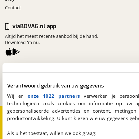
Contact
viaBOVAG.nl app
Altijd het meest recente aanbod bij de hand.
Download 'm nu.
viaBOVAG.nl
Kosterijland
15
3981 AJ
Bunnik
Verantwoord gebruik van uw gegevens
Een initiatief van
BOVAG
Wij en
onze 1022 partners
verwerken je persoonl
technologieën zoals cookies om informatie op uw a
gepersonaliseerde advertenties en content, metingen
Over viaBOVAG.nl
Disclaimer- en Privacyverklaring
productontwikkeling. U kunt kiezen wie uw gegevens gebr
Cookievoorkeuren
Vacatures
Als u het toestaat, willen we ook graag: