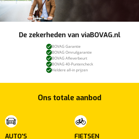
De zekerheden van viaBOVAG.nl
BOVAG Garantie
BOVAG Omruilgarantie
BOVAG Afleverbeurt
BOVAG 40-Puntencheck
Heldere all-in prijzen
Ons totale aanbod
AUTO'S
FIETSEN