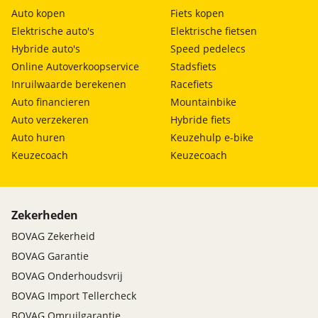
Auto kopen
Fiets kopen
Elektrische auto's
Elektrische fietsen
Hybride auto's
Speed pedelecs
Online Autoverkoopservice
Stadsfiets
Inruilwaarde berekenen
Racefiets
Auto financieren
Mountainbike
Auto verzekeren
Hybride fiets
Auto huren
Keuzehulp e-bike
Keuzecoach
Keuzecoach
Zekerheden
BOVAG Zekerheid
BOVAG Garantie
BOVAG Onderhoudsvrij
BOVAG Import Tellercheck
BOVAG Omruilgarantie