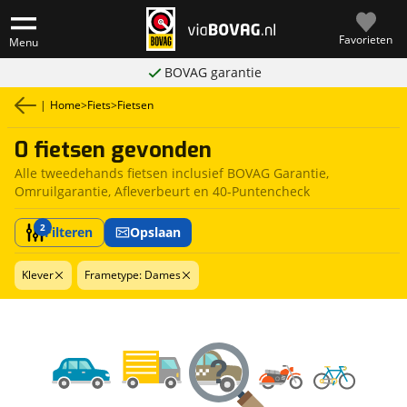
Favorieten
Menu
BOVAG garantie
|
Home
>
Fiets
>
Fietsen
0 fietsen gevonden
Alle tweedehands fietsen inclusief BOVAG Garantie,
Omruilgarantie, Afleverbeurt en 40-Puntencheck
2
Filteren
Opslaan
Klever
Frametype: Dames