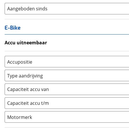
Aangeboden sinds
E-Bike
Accu uitneembaar
Ja, uitneembaar
(
0
)
Nee, vast
(
0
)
Accupositie
Bagagedrager
(
0
)
Type aandrijving
Frame
(
0
)
Achterwiel
(
3
)
Vloer
(
0
)
Capaciteit accu van
Trapas
(
0
)
Achterbank
(
0
)
Voorwiel
(
0
)
Capaciteit accu t/m
Kofferbak
(
0
)
Overig
(
0
)
Motormerk
Bosch
(
0
)