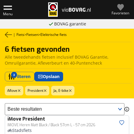
Favorieten
Menu
BOVAG garantie
|
Fiets
>
Fietsen
>
Elektrische fiets
6 fietsen gevonden
Alle tweedehands fietsen inclusief BOVAG Garantie,
Omruilgarantie, Afleverbeurt en 40-Puntencheck
3
Filteren
Opslaan
iMove
President
Ja, E-bike
Sorteer resultaten
iMove
President
IMOVE Heren Matt Black / Black 57cm L - 57 cm 2026
Stadsfiets