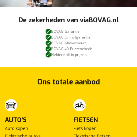
De zekerheden van viaBOVAG.nl
BOVAG Garantie
BOVAG Omruilgarantie
BOVAG Afleverbeurt
BOVAG 40-Puntencheck
Heldere all-in prijzen
Ons totale aanbod
AUTO'S
FIETSEN
Auto kopen
Fiets kopen
Elektrische auto's
Elektrische fietsen