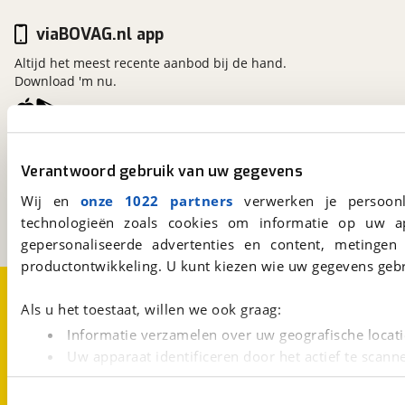
viaBOVAG.nl app
Altijd het meest recente aanbod bij de hand.
Download 'm nu.
viaBOVAG.nl
Verantwoord gebruik van uw gegevens
Kosterijland
15
3981 AJ
Bunnik
Wij en
onze 1022 partners
verwerken je persoonl
Een initiatief van
technologieën zoals cookies om informatie op uw a
BOVAG
gepersonaliseerde advertenties en content, metingen
productontwikkeling. U kunt kiezen wie uw gegevens gebr
Over viaBOVAG.nl
Disclaimer- en Privacyverklaring
Cookievoorkeuren
Vacatures
Als u het toestaat, willen we ook graag:
Informatie verzamelen over uw geografische locati
Uw apparaat identificeren door het actief te scann
Lees meer over hoe uw persoonlijke gegevens worden ve
U kunt uw toestemming op elk moment wijzigen of intrekk