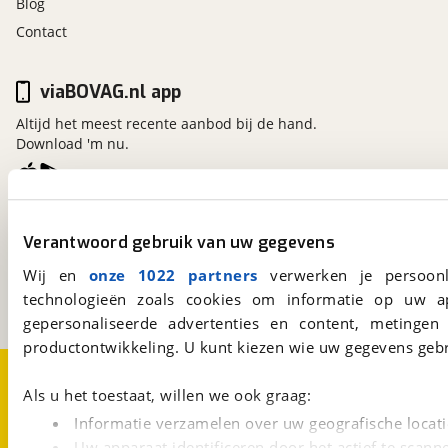
Blog
Contact
viaBOVAG.nl app
Altijd het meest recente aanbod bij de hand.
Download 'm nu.
viaBOVAG.nl
Verantwoord gebruik van uw gegevens
Kosterijland
15
3981 AJ
Bunnik
Wij en
onze 1022 partners
verwerken je persoonl
Een initiatief van
technologieën zoals cookies om informatie op uw a
BOVAG
gepersonaliseerde advertenties en content, metingen
productontwikkeling. U kunt kiezen wie uw gegevens gebr
Over viaBOVAG.nl
Disclaimer- en Privacyverklaring
Cookievoorkeuren
Vacatures
Als u het toestaat, willen we ook graag:
Informatie verzamelen over uw geografische locati
Uw apparaat identificeren door het actief te scann