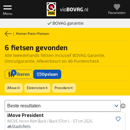
Favorieten
Menu
BOVAG garantie
|
Home
>
Fiets
>
Fietsen
6 fietsen gevonden
Alle tweedehands fietsen inclusief BOVAG Garantie,
Omruilgarantie, Afleverbeurt en 40-Puntencheck
3
Filteren
Opslaan
iMove
Elektriciteit
President
Sorteer resultaten
iMove
President
IMOVE Heren Matt Black / Black 57cm L - 57 cm 2026
Stadsfiets