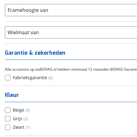
9-14
(
0
)
Carbon
(
0
)
15-20
Framehoogte van
(
0
)
Chroom-molybdeen
(
0
)
21+
(
0
)
Scandium
(
0
)
Staal
Wielmaat van
(
0
)
Tica
(
0
)
Titanium
(
0
)
Garantie & zekerheden
Alle occasions op viaBOVAG.nl hebben minimaal 12 maanden BOVAG Garanti
Fabrieksgarantie
(
6
)
Kleur
Beige
(
3
)
Grijs
(
2
)
Zwart
(
1
)