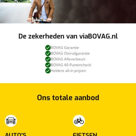
De zekerheden van viaBOVAG.nl
BOVAG Garantie
BOVAG Omruilgarantie
BOVAG Afleverbeurt
BOVAG 40-Puntencheck
Heldere all-in prijzen
Ons totale aanbod
AUTO'S
FIETSEN