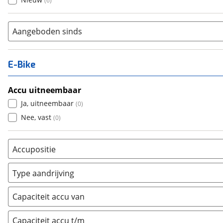
(
6
)
Aangeboden sinds
E-Bike
Accu uitneembaar
Ja, uitneembaar
(
0
)
Nee, vast
(
0
)
Accupositie
Bagagedrager
(
0
)
Type aandrijving
Frame
(
0
)
Achterwiel
(
3
)
Vloer
(
0
)
Capaciteit accu van
Trapas
(
0
)
Achterbank
(
0
)
Voorwiel
(
0
)
Capaciteit accu t/m
Kofferbak
(
0
)