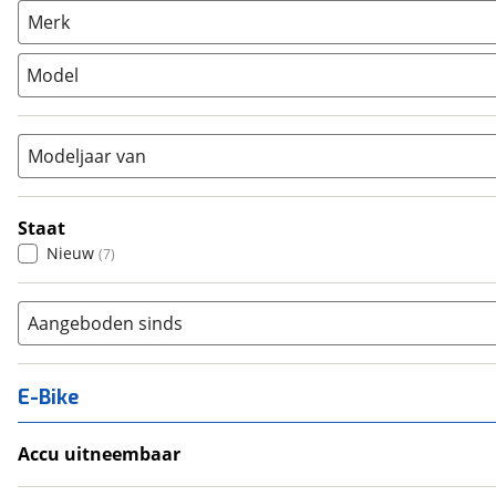
Racefiets
(
0
)
Merk
Stadsfiets
(
7
)
Model
Tandem
(
0
)
Vouwfiets
(
0
)
Modeljaar van
Staat
Nieuw
(
7
)
Aangeboden sinds
E-Bike
Accu uitneembaar
Ja, uitneembaar
(
0
)