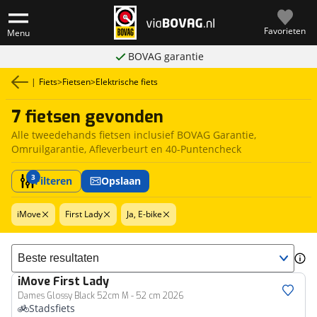
Favorieten
Menu
BOVAG garantie
|
Fiets
>
Fietsen
>
Elektrische fiets
7 fietsen gevonden
Alle tweedehands fietsen inclusief BOVAG Garantie,
Omruilgarantie, Afleverbeurt en 40-Puntencheck
3
Filteren
Opslaan
iMove
First Lady
Ja, E-bike
Sorteer resultaten
iMove
First Lady
Dames Glossy Black 52cm M - 52 cm 2026
Stadsfiets