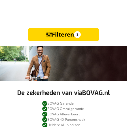
Filteren
3
De zekerheden van viaBOVAG.nl
BOVAG Garantie
BOVAG Omruilgarantie
BOVAG Afleverbeurt
BOVAG 40-Puntencheck
Heldere all-in prijzen