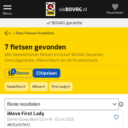
Favorieten
Menu
BOVAG garantie
|
Fiets
>
Fietsen
>
Stadsfiets
7 fietsen gevonden
Alle tweedehands fietsen inclusief BOVAG Garantie,
Omruilgarantie, Afleverbeurt en 40-Puntencheck
3
Filteren
Opslaan
Stadsfiets
iMove
First Lady
Sorteer resultaten
iMove
First Lady
Dames Glossy Black 52cm M - 52 cm 2026
Stadsfiets