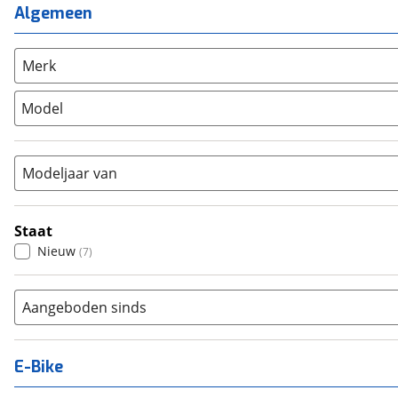
Mixed
(
0
)
Algemeen
Mountainbike
(
0
)
Unisex
(
0
)
Overig
(
0
)
Racefiets
(
0
)
Merk
Stadsfiets
(
7
)
Model
Tandem
(
0
)
Vouwfiets
(
0
)
Modeljaar van
Staat
Nieuw
(
7
)
Aangeboden sinds
E-Bike