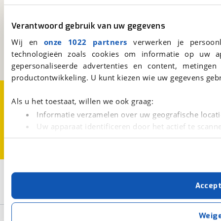
viaBOVAG.nl
Verantwoord gebruik van uw gegevens
Kosterijland
15
3981 AJ
Bunnik
Wij en
onze 1022 partners
verwerken je persoonl
Een initiatief van
technologieën zoals cookies om informatie op uw a
BOVAG
gepersonaliseerde advertenties en content, metingen
productontwikkeling. U kunt kiezen wie uw gegevens gebr
Over viaBOVAG.nl
Disclaimer- en Privacyverklaring
Als u het toestaat, willen we ook graag:
Cookievoorkeuren
Vacatures
Informatie verzamelen over uw geografische locati
Uw apparaat identificeren door het actief te scann
Lees meer over hoe uw persoonlijke gegevens worden ve
U kunt uw toestemming op elk moment wijzigen of intrekk
3
Opslaan
Met cookies en vergelijkbare technieken zorgen we voor 
Accep
cookies zorgen ervoor dat de website goed werkt. Ook g
Stadsfiets
iMove
First Lady
verbeteren. We tonen je graag relevante advertenties e
buiten onze website volgt – uiteraard op anonie
Weig
Basisgegevens