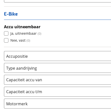
E-Bike
Accu uitneembaar
Ja, uitneembaar
(
0
)
Nee, vast
(
0
)
Accupositie
Bagagedrager
(
0
)
Type aandrijving
Frame
(
0
)
Achterwiel
(
0
)
Vloer
(
0
)
Capaciteit accu van
Trapas
(
0
)
Achterbank
(
0
)
Voorwiel
(
0
)
Capaciteit accu t/m
Kofferbak
(
0
)
Overig
(
0
)
Motormerk