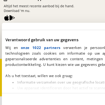
Altijd het meest recente aanbod bij de hand.
Download 'm nu.
viaBOVAG.nl
Kosterijland
15
3981 AJ
Bunnik
Verantwoord gebruik van uw gegevens
Een initiatief van
Wij en
onze 1022 partners
verwerken je persoonl
BOVAG
technologieën zoals cookies om informatie op uw a
gepersonaliseerde advertenties en content, metingen
Over viaBOVAG.nl
Disclaimer- en Privacyverklaring
productontwikkeling. U kunt kiezen wie uw gegevens gebr
Cookievoorkeuren
Vacatures
Als u het toestaat, willen we ook graag:
Informatie verzamelen over uw geografische locati
Uw apparaat identificeren door het actief te scann
Lees meer over hoe uw persoonlijke gegevens worden ve
U kunt uw toestemming op elk moment wijzigen of intrekk
3
Opslaan