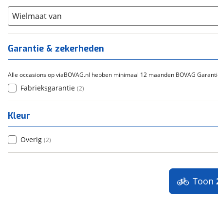
Scandium
(
0
)
Staal
Wielmaat van
(
0
)
Tica
(
0
)
Titanium
(
0
)
Garantie & zekerheden
Alle occasions op viaBOVAG.nl hebben minimaal 12 maanden BOVAG Garanti
Fabrieksgarantie
(
2
)
Kleur
Overig
(
2
)
Toon