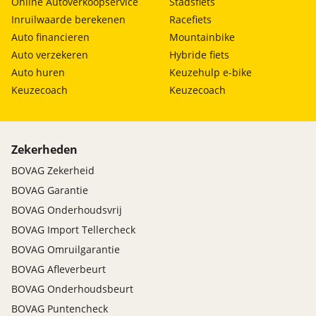
Online Autoverkoopservice
Stadsfiets
Inruilwaarde berekenen
Racefiets
Auto financieren
Mountainbike
Auto verzekeren
Hybride fiets
Auto huren
Keuzehulp e-bike
Keuzecoach
Keuzecoach
Zekerheden
BOVAG Zekerheid
BOVAG Garantie
BOVAG Onderhoudsvrij
BOVAG Import Tellercheck
BOVAG Omruilgarantie
BOVAG Afleverbeurt
BOVAG Onderhoudsbeurt
BOVAG Puntencheck