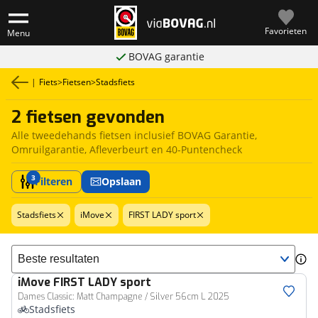
Favorieten
Menu
BOVAG garantie
|
Fiets
>
Fietsen
>
Stadsfiets
2 fietsen gevonden
Alle tweedehands fietsen inclusief BOVAG Garantie,
Omruilgarantie, Afleverbeurt en 40-Puntencheck
3
Filteren
Opslaan
Stadsfiets
iMove
FIRST LADY sport
Sorteer resultaten
iMove
FIRST LADY sport
Dames Classic: Matt Champagne / Silver 56cm L 2025
Stadsfiets