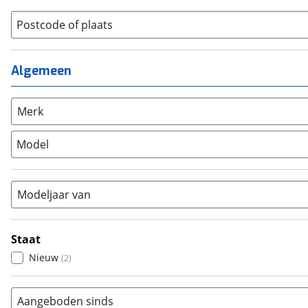
Jongens
(
0
)
Jeugdfiets
(
0
)
Lage instap
Postcode of plaats
(
0
)
Kinderfiets
(
0
)
Meisjes
(
0
)
Ligfiets
(
0
)
Mixed
(
0
)
Algemeen
Mountainbike
(
0
)
Unisex
(
0
)
Overig
(
0
)
Racefiets
(
0
)
Merk
Stadsfiets
(
2
)
Model
Tandem
(
0
)
Vouwfiets
(
0
)
Modeljaar van
Staat
Nieuw
(
2
)
Aangeboden sinds