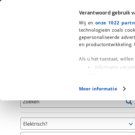
Auto
Fiets
Moto
Verantwoord gebruik 
Wij en
onze 1022 partn
<
Terug
|
Home
>
Fiets
>
Fietsen
technologieën zoals cook
gepersonaliseerde advert
We hebben 2 fietsen voor je gevon
en productontwikkeling. 
Alle tweedehands fietsen inclusief BOVAG Garantie, 
Als u het toestaat, wille
en 40-Puntencheck
Informatie verzam
zijn
Uw apparaat id
Basisgegevens
Meer informatie
(fingerprinting)
Lees meer over hoe uw
Zoeken
detailgedeelte
in. U k
Cookieverklaring.
Elektrisch?
Met cookies en vergelij
Ja, E-bike
Functionele cookies zorg
(
2
)