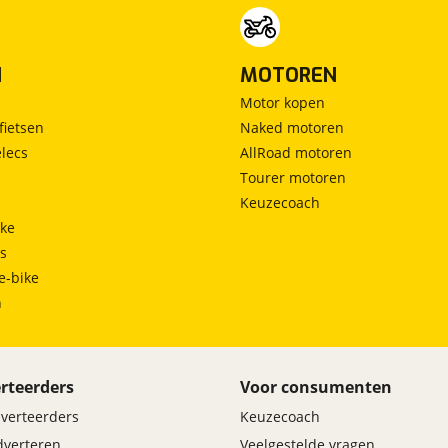
N
MOTOREN
Motor kopen
fietsen
Naked motoren
lecs
AllRoad motoren
Tourer motoren
Keuzecoach
ke
ts
e-bike
h
rteerders
Voor consumenten
dverteerders
Keuzecoach
adverteren
Veelgestelde vragen