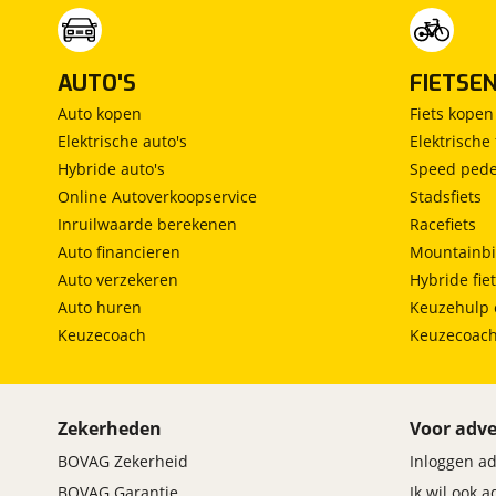
AUTO'S
FIETSE
Auto kopen
Fiets kopen
Elektrische auto's
Elektrische 
Hybride auto's
Speed pede
Online Autoverkoopservice
Stadsfiets
Inruilwaarde berekenen
Racefiets
Auto financieren
Mountainbi
Auto verzekeren
Hybride fie
Auto huren
Keuzehulp 
Keuzecoach
Keuzecoac
Zekerheden
Voor adve
BOVAG Zekerheid
Inloggen a
BOVAG Garantie
Ik wil ook 