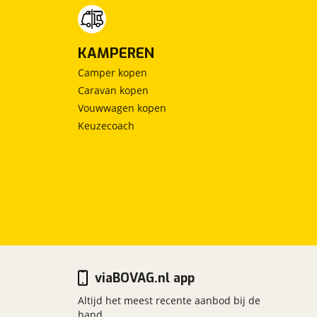
KAMPEREN
Camper kopen
Caravan kopen
Vouwwagen kopen
Keuzecoach
viaBOVAG.nl app
Altijd het meest recente aanbod bij de
hand.