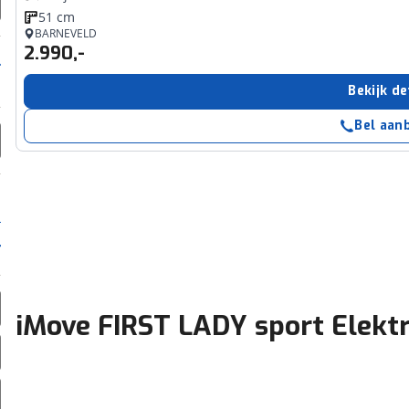
51 cm
BARNEVELD
2.990,-
Bekijk de
Bel aan
iMove FIRST LADY sport Elektri