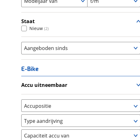
Modeljaar van
t/m
Staat
Nieuw
(
2
)
Aangeboden sinds
E-Bike
Accu uitneembaar
Ja, uitneembaar
(
0
)
Nee, vast
(
0
)
Accupositie
Bagagedrager
(
0
)
Type aandrijving
Frame
(
0
)
Achterwiel
(
0
)
Vloer
(
0
)
Capaciteit accu van
Trapas
(
0
)