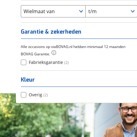
Flyer
(
0
)
Scandium
(
0
)
Overig
(
0
)
Staal
Wielmaat van
t/m
(
0
)
Tica
(
0
)
Titanium
(
0
)
Garantie & zekerheden
Alle occasions op viaBOVAG.nl hebben minimaal 12 maanden
BOVAG Garantie.
Fabrieksgarantie
(
2
)
Kleur
Overig
(
2
)