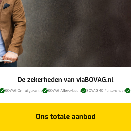
De zekerheden van viaBOVAG.nl
BOVAG Omruilgarantie
BOVAG Afleverbeurt
BOVAG 40-Puntencheck
Ons totale aanbod