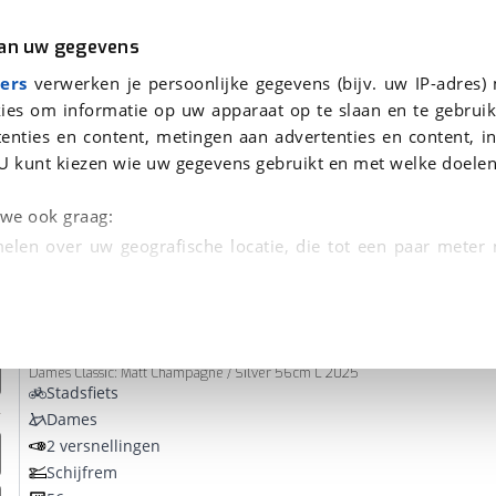
r
Kampeer
van uw gegevens
ers
verwerken je persoonlijke gegevens (bijv. uw IP-adres)
ies om informatie op uw apparaat op te slaan en te gebruik
enties en content, metingen aan advertenties en content, in
den
U kunt kiezen wie uw gegevens gebruikt en met welke doelen
Omruilgarantie, Afleverbeurt
n we ook graag:
elen over uw geografische locatie, die tot een paar meter
entificeren door het actief te scannen op specifieke
iMove
FIRST LADY sport
 persoonlijke gegevens worden verwerkt en stel uw voo
Dames Classic: Matt Champagne / Silver 56cm L 2025
unt uw toestemming op elk moment wijzigen of in
Stadsfiets
Dames
2 versnellingen
kbare technieken zorgen we voor een betere en meer persoon
Schijfrem
en ervoor dat de website goed werkt. Ook gebruiken we anal