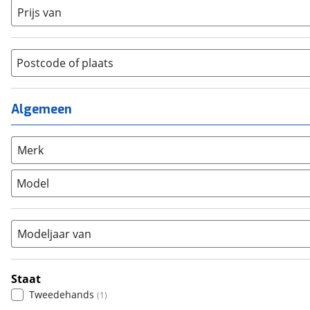
Dames monotube
(
0
)
Prijs van
Cruiserfiets
(
0
)
Heren
(
0
)
Hybride fiets
(
0
)
Jongens
(
0
)
Jeugdfiets
(
0
)
Lage instap
Postcode of plaats
(
0
)
Kinderfiets
(
0
)
Meisjes
(
0
)
Ligfiets
(
0
)
Mixed
(
0
)
Algemeen
Mountainbike
(
0
)
Unisex
(
0
)
Overig
(
0
)
Racefiets
(
0
)
Merk
Stadsfiets
(
1
)
Model
Tandem
(
0
)
Vouwfiets
(
0
)
Modeljaar van
Staat
Tweedehands
(
1
)