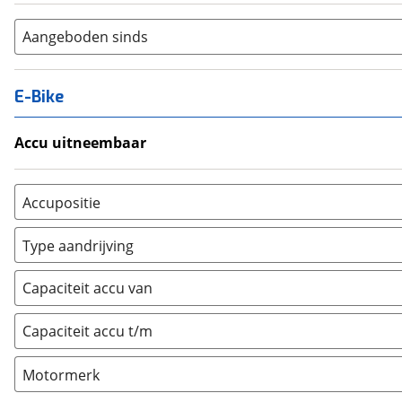
Aangeboden sinds
E-Bike
Accu uitneembaar
Ja, uitneembaar
(
0
)
Nee, vast
(
0
)
Accupositie
Bagagedrager
(
0
)
Type aandrijving
Frame
(
0
)
Achterwiel
(
0
)
Vloer
(
0
)
Capaciteit accu van
Trapas
(
0
)
Achterbank
(
0
)
Voorwiel
(
0
)
Capaciteit accu t/m
Kofferbak
(
0
)
Overig
(
0
)
Motormerk