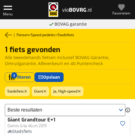
Favorieten
Menu
BOVAG garantie
|
Fietsen
>
Speed pedelec
>
Stadsfiets
1 fiets gevonden
Alle tweedehands fietsen inclusief BOVAG Garantie,
Omruilgarantie, Afleverbeurt en 40-Puntencheck
3
Filteren
Opslaan
Stadsfiets
Giant
Ja, High-speed
Sorteer resultaten
Giant
Grandtour E+1
Dames Grijs 46cm 2019
Stadsfiets