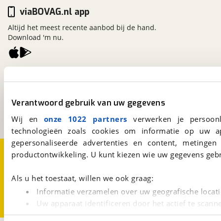
viaBOVAG.nl app
Altijd het meest recente aanbod bij de hand.
Download 'm nu.
viaBOVAG.nl
Kosterijland
15
3981 AJ
Bunnik
Verantwoord gebruik van uw gegevens
Een initiatief van
BOVAG
Wij en
onze 1022 partners
verwerken je persoonl
technologieën zoals cookies om informatie op uw a
gepersonaliseerde advertenties en content, metingen
Over viaBOVAG.nl
Disclaimer- en Privacyverklaring
productontwikkeling. U kunt kiezen wie uw gegevens gebr
Cookievoorkeuren
Vacatures
Als u het toestaat, willen we ook graag:
Informatie verzamelen over uw geografische locati
Uw apparaat identificeren door het actief te scann
Lees meer over hoe uw persoonlijke gegevens worden ve