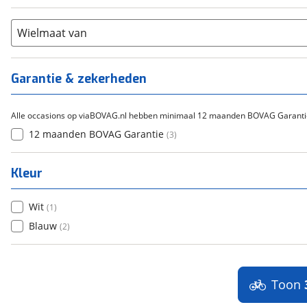
21+
(
0
)
Flyer
(
0
)
Scandium
(
0
)
Overig
(
0
)
Staal
Wielmaat van
(
0
)
Tica
(
0
)
Titanium
(
0
)
Garantie & zekerheden
Alle occasions op viaBOVAG.nl hebben minimaal 12 maanden BOVAG Garanti
12 maanden BOVAG Garantie
(
3
)
Kleur
Wit
(
1
)
Blauw
(
2
)
Toon