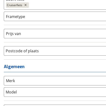
Ja, E-bike
(
0
)
Cruiserfiets
Ja, High-speed
(
0
)
Bakfiets
(
0
)
Frametype
BMX / Freestyle fiets
(
0
)
Dames
(
3
)
Crosshybride
(
0
)
Dames monotube
(
0
)
Prijs van
Cruiserfiets
(
3
)
Heren
(
0
)
Hybride fiets
(
43
)
Jongens
(
0
)
Jeugdfiets
(
2
)
Lage instap
Postcode of plaats
(
0
)
Kinderfiets
(
2
)
Meisjes
(
0
)
Ligfiets
(
0
)
Mixed
(
0
)
Algemeen
Mountainbike
(
0
)
Unisex
(
0
)
Overig
(
1
)
Racefiets
(
0
)
Merk
Stadsfiets
(
655
)
Model
Tandem
(
0
)
Vouwfiets
(
0
)