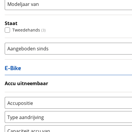
Modeljaar van
Staat
Tweedehands
(
3
)
Aangeboden sinds
E-Bike
Accu uitneembaar
Ja, uitneembaar
(
0
)
Nee, vast
(
0
)
Accupositie
Bagagedrager
(
0
)
Type aandrijving
Frame
(
0
)
Achterwiel
(
0
)
Vloer
(
0
)
Capaciteit accu van