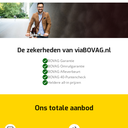
De zekerheden van viaBOVAG.nl
BOVAG Garantie
BOVAG Omruilgarantie
BOVAG Afleverbeurt
BOVAG 40-Puntencheck
Heldere all-in prijzen
Ons totale aanbod