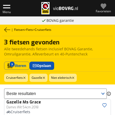
Favorieten
Menu
BOVAG garantie
|
Fietsen
>
Fiets
>
Cruiserfiets
3 fietsen gevonden
Alle tweedehands fietsen inclusief BOVAG Garantie,
Omruilgarantie, Afleverbeurt en 40-Puntencheck
3
Filteren
Opslaan
Cruiserfiets
Gazelle
Niet elektrisch
Sorteer resultaten
Gazelle
Ms Grace
Dames Wit 54cm 2018
Cruiserfiets