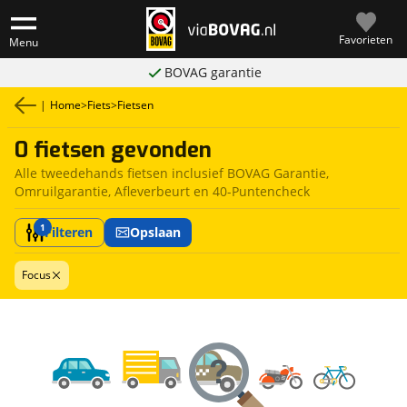
Favorieten
Menu
BOVAG garantie
|
Home
>
Fiets
>
Fietsen
0 fietsen gevonden
Alle tweedehands fietsen inclusief BOVAG Garantie,
Omruilgarantie, Afleverbeurt en 40-Puntencheck
1
Filteren
Opslaan
Focus