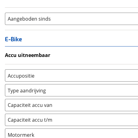
Aangeboden sinds
E-Bike
Accu uitneembaar
Ja, uitneembaar
(
0
)
Nee, vast
(
0
)
Accupositie
Bagagedrager
(
0
)
Type aandrijving
Frame
(
0
)
Achterwiel
(
0
)
Vloer
(
0
)
Capaciteit accu van
Trapas
(
0
)
Achterbank
(
0
)
Voorwiel
(
0
)
Capaciteit accu t/m
Kofferbak
(
0
)
Overig
(
0
)
Motormerk