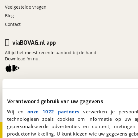
Veelgestelde vragen
Blog
Contact
viaBOVAG.nl app
Altijd het meest recente aanbod bij de hand.
Download 'm nu.
viaBOVAG.nl
Kosterijland
15
3981 AJ
Bunnik
Verantwoord gebruik van uw gegevens
Een initiatief van
BOVAG
Wij en
onze 1022 partners
verwerken je persoonl
technologieën zoals cookies om informatie op uw a
gepersonaliseerde advertenties en content, metingen
Over viaBOVAG.nl
Disclaimer- en Privacyverklaring
productontwikkeling. U kunt kiezen wie uw gegevens gebr
Cookievoorkeuren
Vacatures