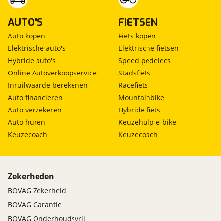
AUTO'S
FIETSEN
Auto kopen
Fiets kopen
Elektrische auto's
Elektrische fietsen
Hybride auto's
Speed pedelecs
Online Autoverkoopservice
Stadsfiets
Inruilwaarde berekenen
Racefiets
Auto financieren
Mountainbike
Auto verzekeren
Hybride fiets
Auto huren
Keuzehulp e-bike
Keuzecoach
Keuzecoach
Zekerheden
BOVAG Zekerheid
BOVAG Garantie
BOVAG Onderhoudsvrij