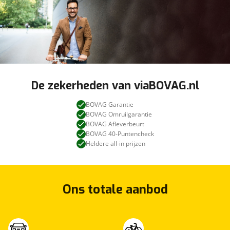
De zekerheden van viaBOVAG.nl
BOVAG Garantie
BOVAG Omruilgarantie
BOVAG Afleverbeurt
BOVAG 40-Puntencheck
Heldere all-in prijzen
Ons totale aanbod