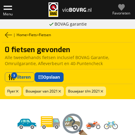
Favorieten
Menu
BOVAG garantie
|
Home
>
Fiets
>
Fietsen
0 fietsen gevonden
Alle tweedehands fietsen inclusief BOVAG Garantie,
Omruilgarantie, Afleverbeurt en 40-Puntencheck
3
Filteren
Opslaan
Flyer
Bouwjaar van 2021
Bouwjaar t/m 2021