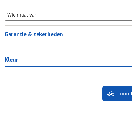
21+
(
0
)
Scandium
(
0
)
Staal
Wielmaat van
(
0
)
Tica
(
0
)
Titanium
(
0
)
Garantie & zekerheden
Kleur
Toon