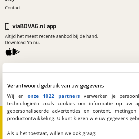
Contact
viaBOVAG.nl app
Altijd het meest recente aanbod bij de hand.
Download 'm nu.
viaBOVAG.nl
Kosterijland
15
3981 AJ
Bunnik
Verantwoord gebruik van uw gegevens
Een initiatief van
BOVAG
Wij en
onze 1022 partners
verwerken je persoonl
technologieën zoals cookies om informatie op uw a
gepersonaliseerde advertenties en content, metingen
Over viaBOVAG.nl
Disclaimer- en Privacyverklaring
productontwikkeling. U kunt kiezen wie uw gegevens gebr
Cookievoorkeuren
Vacatures
Als u het toestaat, willen we ook graag: