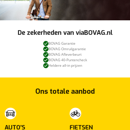
De zekerheden van viaBOVAG.nl
BOVAG Garantie
BOVAG Omruilgarantie
BOVAG Afleverbeurt
BOVAG 40-Puntencheck
Heldere all-in prijzen
Ons totale aanbod
AUTO'S
FIETSEN