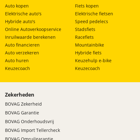
Auto kopen
Fiets kopen
Elektrische auto's
Elektrische fietsen
Hybride auto's
Speed pedelecs
Online Autoverkoopservice
Stadsfiets
Inruilwaarde berekenen
Racefiets
Auto financieren
Mountainbike
Auto verzekeren
Hybride fiets
Auto huren
Keuzehulp e-bike
Keuzecoach
Keuzecoach
Zekerheden
BOVAG Zekerheid
BOVAG Garantie
BOVAG Onderhoudsvrij
BOVAG Import Tellercheck
BOVAG Omruilgarantie