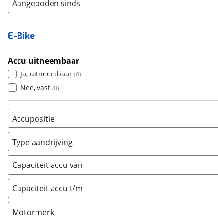
Aangeboden sinds
E-Bike
Accu uitneembaar
Ja, uitneembaar
(
0
)
Nee, vast
(
0
)
Accupositie
Bagagedrager
(
0
)
Type aandrijving
Frame
(
0
)
Achterwiel
(
0
)
Vloer
(
0
)
Capaciteit accu van
Trapas
(
0
)
Achterbank
(
0
)
Voorwiel
(
0
)
Capaciteit accu t/m
Kofferbak
(
0
)
Overig
(
0
)
Motormerk