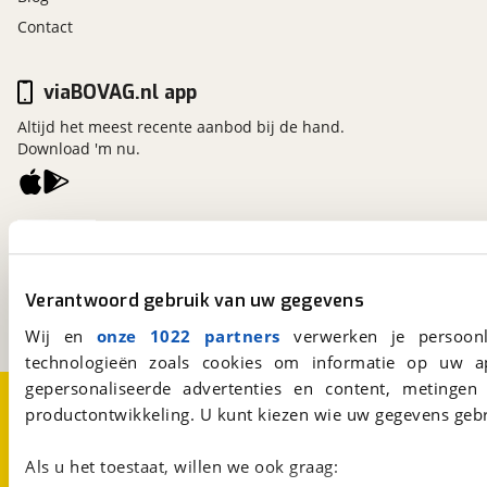
Contact
viaBOVAG.nl app
Altijd het meest recente aanbod bij de hand.
Download 'm nu.
viaBOVAG.nl
Kosterijland
15
3981 AJ
Bunnik
Verantwoord gebruik van uw gegevens
Een initiatief van
BOVAG
Wij en
onze 1022 partners
verwerken je persoonl
technologieën zoals cookies om informatie op uw a
gepersonaliseerde advertenties en content, metingen
Over viaBOVAG.nl
Disclaimer- en Privacyverklaring
productontwikkeling. U kunt kiezen wie uw gegevens gebr
Cookievoorkeuren
Vacatures
Als u het toestaat, willen we ook graag: