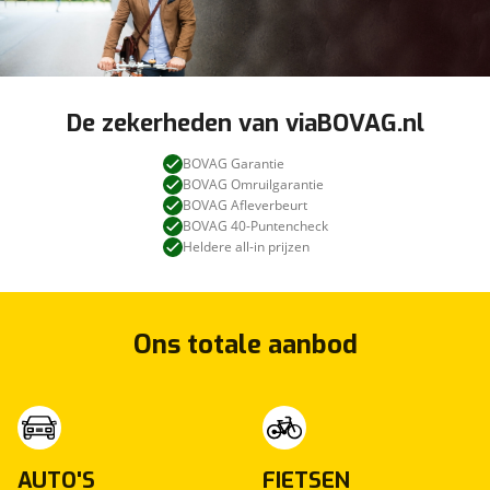
De zekerheden van viaBOVAG.nl
BOVAG Garantie
BOVAG Omruilgarantie
BOVAG Afleverbeurt
BOVAG 40-Puntencheck
Heldere all-in prijzen
Ons totale aanbod
AUTO'S
FIETSEN