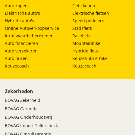
Auto kopen
Fiets kopen
Elektrische auto's
Elektrische fietsen
Hybride auto's
Speed pedelecs
Online Autoverkoopservice
Stadsfiets
Inruilwaarde berekenen
Racefiets
Auto financieren
Mountainbike
Auto verzekeren
Hybride fiets
Auto huren
Keuzehulp e-bike
Keuzecoach
Keuzecoach
Zekerheden
BOVAG Zekerheid
BOVAG Garantie
BOVAG Onderhoudsvrij
BOVAG Import Tellercheck
BOVAG Omruilgarantie