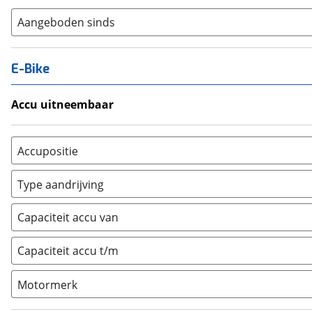
Aangeboden sinds
E-Bike
Accu uitneembaar
Ja, uitneembaar
(
0
)
Nee, vast
(
0
)
Accupositie
Bagagedrager
(
0
)
Type aandrijving
Frame
(
0
)
Achterwiel
(
0
)
Vloer
(
0
)
Capaciteit accu van
Trapas
(
0
)
Achterbank
(
0
)
Voorwiel
(
0
)
Capaciteit accu t/m
Kofferbak
(
0
)
Overig
(
0
)
Motormerk
Bosch
(
0
)