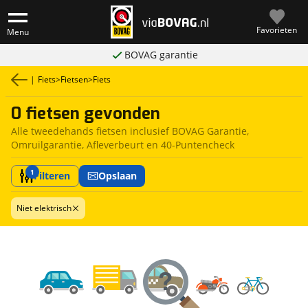
Favorieten
Menu
BOVAG garantie
|
Fiets
>
Fietsen
>
Fiets
0 fietsen gevonden
Alle tweedehands fietsen inclusief BOVAG Garantie,
Omruilgarantie, Afleverbeurt en 40-Puntencheck
1
Filteren
Opslaan
Niet elektrisch