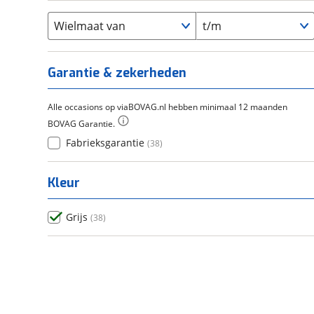
Flyer
(
0
)
Scandium
(
0
)
Overig
(
0
)
Staal
Wielmaat van
t/m
(
0
)
Tica
(
0
)
Titanium
(
0
)
Garantie & zekerheden
Alle occasions op viaBOVAG.nl hebben minimaal 12 maanden
BOVAG Garantie.
Fabrieksgarantie
(
38
)
Kleur
Grijs
(
38
)