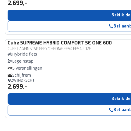
2.699,-
Bekijk de
Bel aan
Cube
SUPREME HYBRID COMFORT SE ONE 600
CUBE LAGEINSTAP GREY/CHROME EE54 EE54 2026
Hybride fiets
LageInstap
5 versnellingen
Schijfrem
ZWIJNDRECHT
2.699,-
Bekijk de
Bel aan