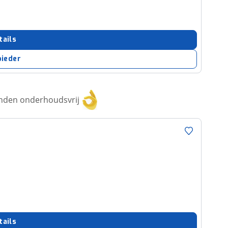
tails
bieder
anden onderhoudsvrij
tails