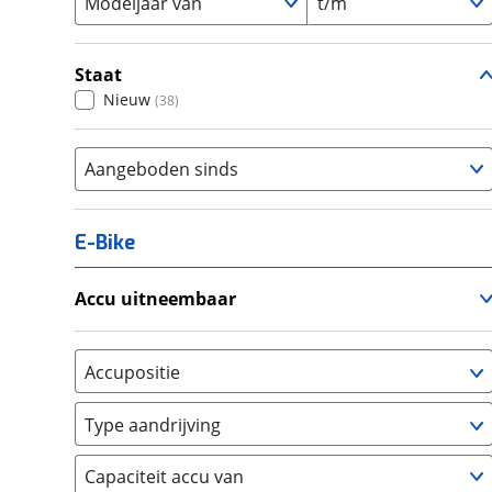
Modeljaar van
t/m
Staat
Nieuw
(
38
)
Aangeboden sinds
E-Bike
Accu uitneembaar
Ja, uitneembaar
(
0
)
Nee, vast
(
0
)
Accupositie
Bagagedrager
(
0
)
Type aandrijving
Frame
(
0
)
Achterwiel
(
0
)
Vloer
(
0
)
Capaciteit accu van
Trapas
(
38
)