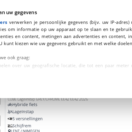
r
Kampeer
van uw gegevens
ers
verwerken je persoonlijke gegevens (bijv. uw IP-adres)
ies om informatie op uw apparaat op te slaan en te gebruik
enties en content, metingen aan advertenties en content, in
nden
U kunt kiezen wie uw gegevens gebruikt en met welke doelen
Omruilgarantie, Afleverbeurt
n we ook graag:
elen over uw geografische locatie, die tot een paar meter
entificeren door het actief te scannen op specifieke
Cube
SUPREME HYBRID COMFORT SE ONE 600
 persoonlijke gegevens worden verwerkt en stel uw voo
CUBE Lageinstap GREY/CHROME EE42 EE42 2026
unt uw toestemming op elk moment wijzigen of in
Hybride fiets
LageInstap
5 versnellingen
kbare technieken zorgen we voor een betere en meer persoon
Schijfrem
en ervoor dat de website goed werkt. Ook gebruiken we anal
LENT / NIJMEGEN