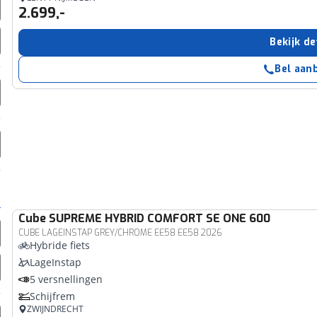
2.699,-
erbeteren. We tonen je graag relevante advertenties en geb
ag op en buiten onze website volgt – uiteraard op anoni
Bekijk de
laimer en privacyverklaring
. Als je weigert, plaatsen we a
che cookies. Je voorkeuren kun je later altijd aan
Bel aan
Cube
SUPREME HYBRID COMFORT SE ONE 600
CUBE LAGEINSTAP GREY/CHROME EE58 EE58 2026
Hybride fiets
LageInstap
5 versnellingen
Schijfrem
ZWIJNDRECHT