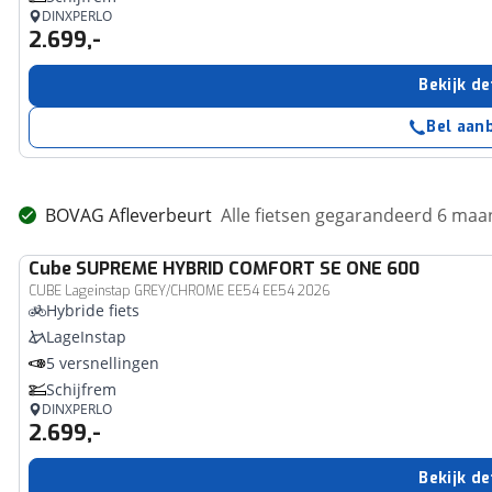
DINXPERLO
2.699,-
Bekijk de
Bel aan
BOVAG Afleverbeurt
Alle fietsen gegarandeerd 6 ma
Cube
SUPREME HYBRID COMFORT SE ONE 600
CUBE Lageinstap GREY/CHROME EE54 EE54 2026
Hybride fiets
LageInstap
5 versnellingen
Schijfrem
DINXPERLO
2.699,-
Bekijk de