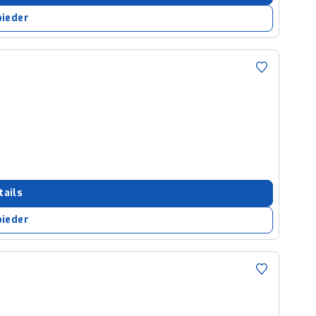
bieder
tails
bieder