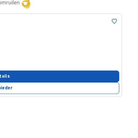
 omruilen
tails
bieder