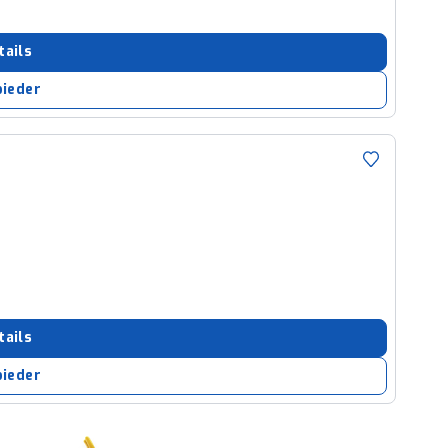
tails
bieder
tails
bieder