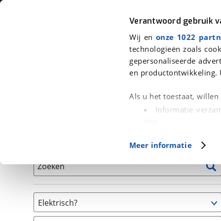
Auto
Fiets
Moto
Verantwoord gebruik 
Wij en
onze 1022 partn
<
Terug
|
Home
>
Fiets
>
Fietsen
technologieën zoals cook
gepersonaliseerde advert
We hebben 38 fietsen voor je gevo
en productontwikkeling. 
Alle tweedehands fietsen inclusief BOVAG Garantie, 
Als u het toestaat, wille
en 40-Puntencheck
Informatie verzam
zijn
Uw apparaat id
Basisgegevens
Meer informatie
(fingerprinting)
Lees meer over hoe uw
Zoeken
detailgedeelte
in. U k
Cookieverklaring.
Elektrisch?
Met cookies en vergelij
Ja, E-bike
Functionele cookies zorg
(
38
)