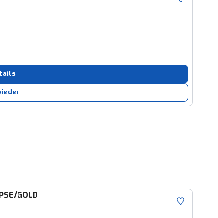
tails
bieder
IPSE/GOLD