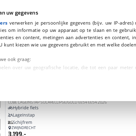
r
Kampeer
van uw gegevens
ers
verwerken je persoonlijke gegevens (bijv. uw IP-adres)
ies om informatie op uw apparaat op te slaan en te gebruik
enties en content, metingen aan advertenties en content, in
nden
U kunt kiezen wie uw gegevens gebruikt en met welke doelen
Cube
Nieuw
Omruilgarantie, Afleverbeurt
n we ook graag:
elen over uw geografische locatie, die tot een paar meter
entificeren door het actief te scannen op specifieke
Cube
SUPREME HYBRID COMFORT PRO 600 SOLARECL
 persoonlijke gegevens worden verwerkt en stel uw voo
CUBE LAGEINSTAP SOLARECLIPSE/GOLD EE54 EE54 2026
unt uw toestemming op elk moment wijzigen of in
Hybride fiets
LageInstap
Schijfrem
kbare technieken zorgen we voor een betere en meer persoon
ZWIJNDRECHT
3.199,-
en ervoor dat de website goed werkt. Ook gebruiken we anal