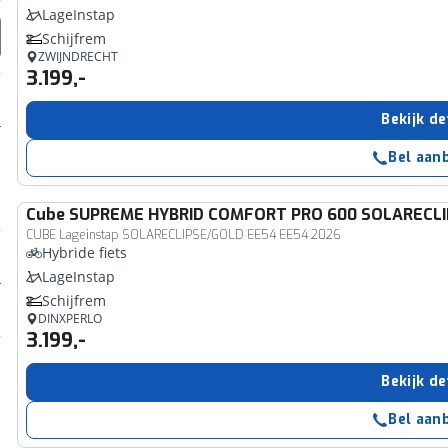
LageInstap
Schijfrem
ZWIJNDRECHT
3.199,-
Bekijk de
Bel aan
Cube
SUPREME HYBRID COMFORT PRO 600 SOLARECL
CUBE Lageinstap SOLARECLIPSE/GOLD EE54 EE54 2026
Hybride fiets
LageInstap
Schijfrem
DINXPERLO
3.199,-
Bekijk de
Bel aan