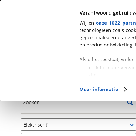
Auto
Fiets
Moto
Verantwoord gebruik 
Wij en
onze 1022 partn
<
Terug
|
Home
>
Fiets
>
Fietsen
technologieën zoals cook
gepersonaliseerde advert
We hebben 20 fietsen voor je gevo
en productontwikkeling. 
Alle tweedehands fietsen inclusief BOVAG Garantie, 
Als u het toestaat, wille
en 40-Puntencheck
Informatie verzam
zijn
Uw apparaat id
Basisgegevens
Meer informatie
(fingerprinting)
Lees meer over hoe uw
Zoeken
detailgedeelte
in. U k
Cookieverklaring.
Elektrisch?
Met cookies en vergelij
Ja, E-bike
Functionele cookies zorg
(
20
)