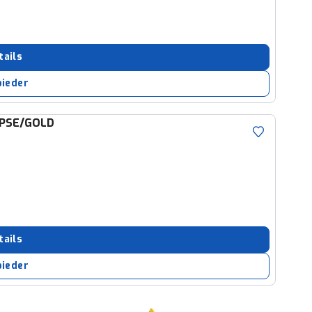
tails
bieder
IPSE/GOLD
tails
bieder