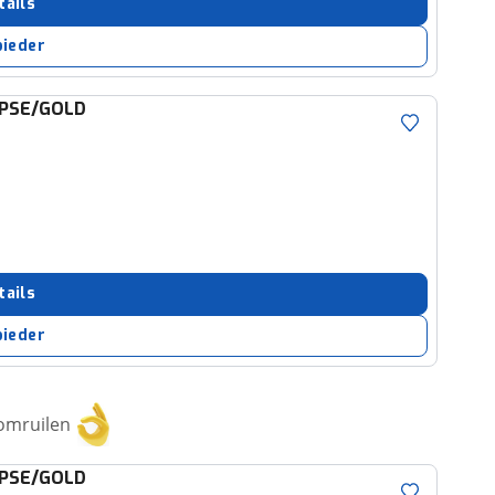
tails
bieder
IPSE/GOLD
tails
bieder
 omruilen
IPSE/GOLD