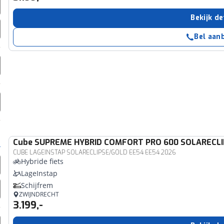
erbeteren. We tonen je graag relevante advertenties en geb
Bekijk de
ag op en buiten onze website volgt – uiteraard op anoni
laimer en privacyverklaring
. Als je weigert, plaatsen we a
Bel aan
che cookies. Je voorkeuren kun je later altijd aan
Cube
SUPREME HYBRID COMFORT PRO 600 SOLARECL
CUBE LAGEINSTAP SOLARECLIPSE/GOLD EE54 EE54 2026
Hybride fiets
LageInstap
Schijfrem
ZWIJNDRECHT
3.199,-