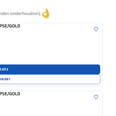
anden onderhoudsvrij
IPSE/GOLD
tails
bieder
IPSE/GOLD