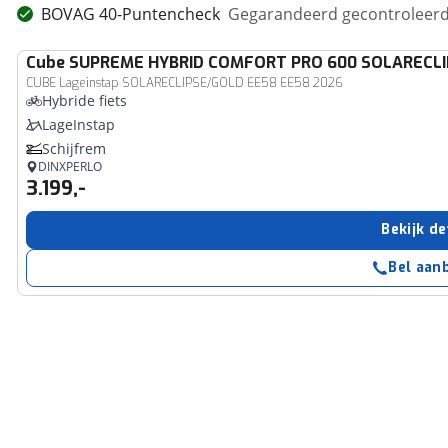
BOVAG 40-Puntencheck
Gegarandeerd gecontroleerd 
Cube
SUPREME HYBRID COMFORT PRO 600 SOLARECL
CUBE Lageinstap SOLARECLIPSE/GOLD EE58 EE58 2026
Hybride fiets
LageInstap
Schijfrem
DINXPERLO
3.199,-
Bekijk de
Bel aan