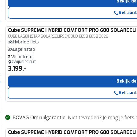
Bekijk de
Bel aan
Cube
SUPREME HYBRID COMFORT PRO 600 SOLARECL
CUBE LAGEINSTAP SOLARECLIPSE/GOLD EE58 EE58 2026
Hybride fiets
LageInstap
Schijfrem
ZWIJNDRECHT
3.199,-
Bekijk de
Bel aan
BOVAG Omruilgarantie
Niet tevreden? Je mag je fiets
Cube
SUPREME HYBRID COMFORT PRO 600 SOLARECL