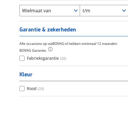
Flyer
(
0
)
Scandium
(
0
)
Overig
(
0
)
Staal
Wielmaat van
t/m
(
0
)
Tica
(
0
)
Titanium
(
0
)
Garantie & zekerheden
Alle occasions op viaBOVAG.nl hebben minimaal 12 maanden
BOVAG Garantie.
Fabrieksgarantie
(
20
)
Kleur
Rood
(
20
)