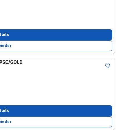
tails
bieder
IPSE/GOLD
tails
bieder