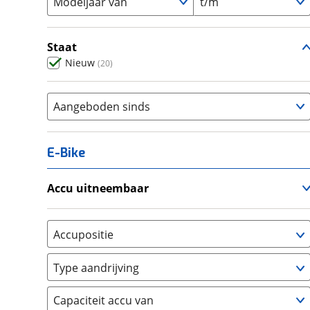
Modeljaar van
t/m
Staat
Nieuw
(
20
)
Aangeboden sinds
E-Bike
Accu uitneembaar
Ja, uitneembaar
(
0
)
Nee, vast
(
0
)
Accupositie
Bagagedrager
(
0
)
Type aandrijving
Frame
(
0
)
Achterwiel
(
0
)
Vloer
(
0
)
Capaciteit accu van
Trapas
(
0
)