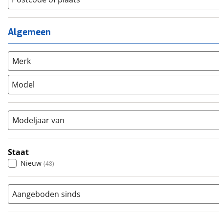
Kinderfiets
(
0
)
Meisjes
(
0
)
Ligfiets
(
0
)
Mixed
(
0
)
Mountainbike
(
0
)
Algemeen
Unisex
(
0
)
Overig
(
0
)
Racefiets
(
0
)
Merk
Stadsfiets
(
0
)
Model
Tandem
(
0
)
Vouwfiets
(
0
)
Modeljaar van
Staat
Nieuw
(
48
)
Aangeboden sinds