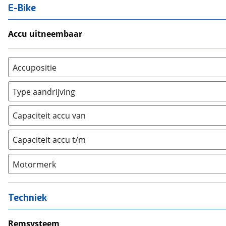
E-Bike
Accu uitneembaar
Ja, uitneembaar
(
0
)
Nee, vast
(
0
)
Accupositie
Bagagedrager
(
0
)
Type aandrijving
Frame
(
0
)
Achterwiel
(
0
)
Vloer
(
0
)
Capaciteit accu van
Trapas
(
48
)
Achterbank
(
0
)
Voorwiel
(
0
)
Capaciteit accu t/m
Kofferbak
(
0
)
Overig
(
0
)
Motormerk
Bosch
(
48
)
Yamaha
(
0
)
Techniek
Stromer
(
0
)
Giant
Remsysteem
(
0
)