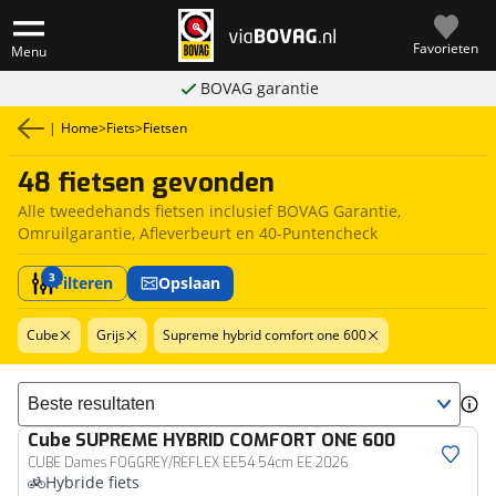
Favorieten
Menu
BOVAG garantie
|
Home
>
Fiets
>
Fietsen
48 fietsen gevonden
Alle tweedehands fietsen inclusief BOVAG Garantie,
Omruilgarantie, Afleverbeurt en 40-Puntencheck
3
Filteren
Opslaan
Cube
Grijs
Supreme hybrid comfort one 600
Sorteer resultaten
Cube
SUPREME HYBRID COMFORT ONE 600
CUBE Dames FOGGREY/REFLEX EE54 54cm EE 2026
Hybride fiets