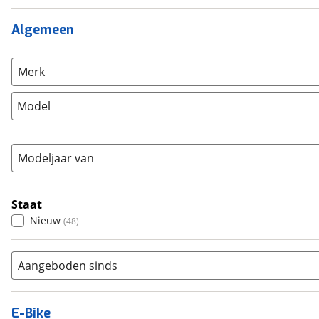
Meisjes
(
0
)
Ligfiets
(
0
)
Mixed
(
0
)
Mountainbike
(
0
)
Algemeen
Unisex
(
1
)
Overig
(
0
)
Racefiets
(
0
)
Merk
Stadsfiets
(
1
)
Model
Tandem
(
0
)
Vouwfiets
(
0
)
Modeljaar van
Staat
Nieuw
(
48
)
Aangeboden sinds
E-Bike