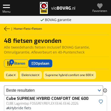
Favorieten
Menu
BOVAG garantie
|
Home
>
Fiets
>
Fietsen
48 fietsen gevonden
Alle tweedehands fietsen inclusief BOVAG Garantie,
Omruilgarantie, Afleverbeurt en 40-Puntencheck
3
Filteren
Opslaan
Cube
Elektriciteit
Supreme hybrid comfort one 600
Sorteer resultaten
Cube
SUPREME HYBRID COMFORT ONE 600
CUBE Lageinstap FOGGREY/REFLEX EE46 EE46 2026
Hybride fiets