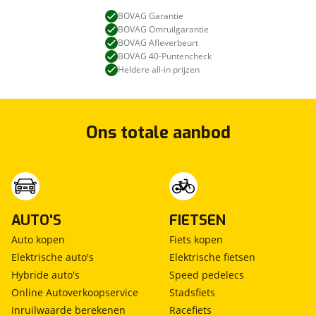
BOVAG Garantie
BOVAG Omruilgarantie
BOVAG Afleverbeurt
BOVAG 40-Puntencheck
Heldere all-in prijzen
Ons totale aanbod
AUTO'S
FIETSEN
Auto kopen
Fiets kopen
Elektrische auto's
Elektrische fietsen
Hybride auto's
Speed pedelecs
Online Autoverkoopservice
Stadsfiets
Inruilwaarde berekenen
Racefiets