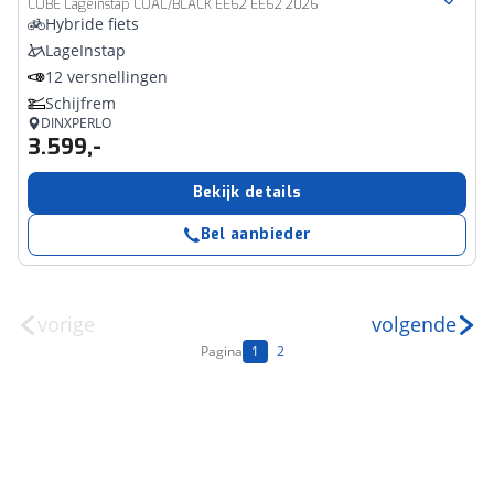
CUBE Lageinstap COAL/BLACK EE62 EE62 2026
Hybride fiets
LageInstap
12 versnellingen
Schijfrem
DINXPERLO
3.599,-
Bekijk details
Bel aanbieder
vorige
volgende
Pagina
1
2