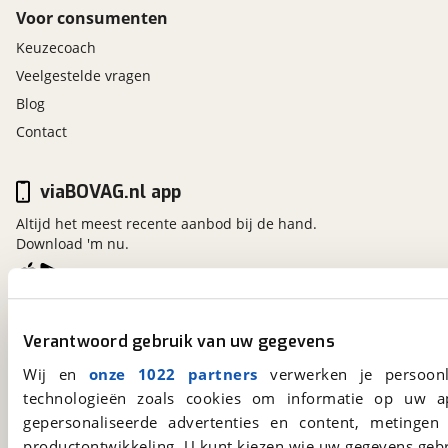
Voor consumenten
Keuzecoach
Veelgestelde vragen
Blog
Contact
viaBOVAG.nl app
Altijd het meest recente aanbod bij de hand.
Download 'm nu.
viaBOVAG.nl
Verantwoord gebruik van uw gegevens
Kosterijland
15
3981 AJ
Bunnik
Wij en
onze 1022 partners
verwerken je persoonl
Een initiatief van
technologieën zoals cookies om informatie op uw a
BOVAG
gepersonaliseerde advertenties en content, metingen
productontwikkeling. U kunt kiezen wie uw gegevens gebr