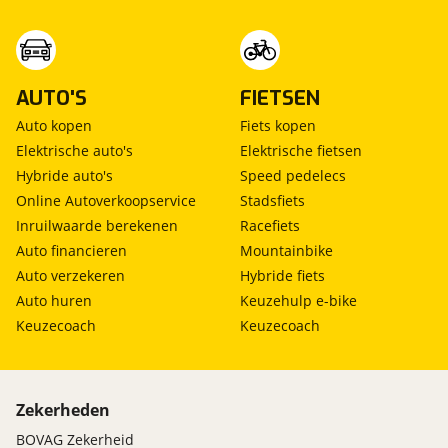
AUTO'S
FIETSEN
Auto kopen
Fiets kopen
Elektrische auto's
Elektrische fietsen
Hybride auto's
Speed pedelecs
Online Autoverkoopservice
Stadsfiets
Inruilwaarde berekenen
Racefiets
Auto financieren
Mountainbike
Auto verzekeren
Hybride fiets
Auto huren
Keuzehulp e-bike
Keuzecoach
Keuzecoach
Zekerheden
BOVAG Zekerheid