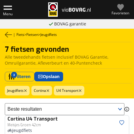
Favorieten
Menu
BOVAG garantie
|
Fiets
>
Fietsen
>
Jeugdfiets
7 fietsen gevonden
Alle tweedehands fietsen inclusief BOVAG Garantie,
Omruilgarantie, Afleverbeurt en 40-Puntencheck
3
Filteren
Opslaan
Jeugdfiets
Cortina
U4 Transport
Sorteer resultaten
Cortina
U4 Transport
Meisjes Groen 42cm
Jeugdfiets