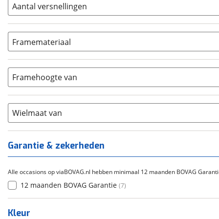
Bafang
(
0
)
Aantal versnellingen
Gazelle
(
0
)
Geen
(
0
)
Cortina
(
0
)
3-4
(
1
)
Framemateriaal
Flyer
(
0
)
5-8
(
0
)
Overig
Aluminium
(
0
)
(
1
)
9-14
(
0
)
Carbon
(
0
)
15-20
Framehoogte van
(
0
)
Chroom-molybdeen
(
0
)
21+
(
0
)
Scandium
(
0
)
Staal
Wielmaat van
(
0
)
Tica
(
0
)
Titanium
(
0
)
Garantie & zekerheden
Alle occasions op viaBOVAG.nl hebben minimaal 12 maanden BOVAG Garanti
12 maanden BOVAG Garantie
(
7
)
Kleur