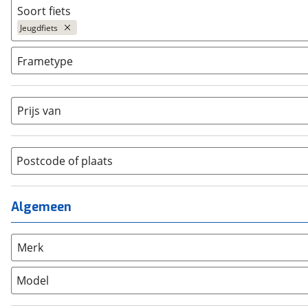
Soort fiets
Ja, E-bike
(
0
)
Jeugdfiets
Ja, High-speed
(
0
)
Bakfiets
(
0
)
Frametype
BMX / Freestyle fiets
(
0
)
Dames
(
0
)
Crosshybride
(
0
)
Dames monotube
(
0
)
Prijs van
Cruiserfiets
(
68
)
Heren
(
0
)
Hybride fiets
(
0
)
Jongens
(
4
)
Jeugdfiets
(
7
)
Lage instap
Postcode of plaats
(
0
)
Kinderfiets
(
0
)
Meisjes
(
3
)
Ligfiets
(
0
)
Mixed
(
0
)
Algemeen
Mountainbike
(
0
)
Unisex
(
0
)
Overig
(
0
)
Racefiets
(
0
)
Merk
Stadsfiets
(
266
)
Model
Tandem
(
0
)
Vouwfiets
(
0
)