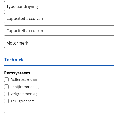
Bagagedrager
(
0
)
Type aandrijving
Frame
(
0
)
Achterwiel
(
0
)
Vloer
(
0
)
Capaciteit accu van
Trapas
(
0
)
Achterbank
(
0
)
Voorwiel
(
0
)
Capaciteit accu t/m
Kofferbak
(
0
)
Overig
(
0
)
Motormerk
Bosch
(
0
)
Yamaha
(
0
)
Techniek
Stromer
(
0
)
Giant
Remsysteem
(
0
)
Brose
Rollerbrakes
(
0
)
(
0
)
Panasonic
Schijfremmen
(
0
)
(
0
)
Shimano
Velgremmen
(
0
)
(
0
)
E-motion
Terugtraprem
(
0
)
(
0
)
ION
(
0
)