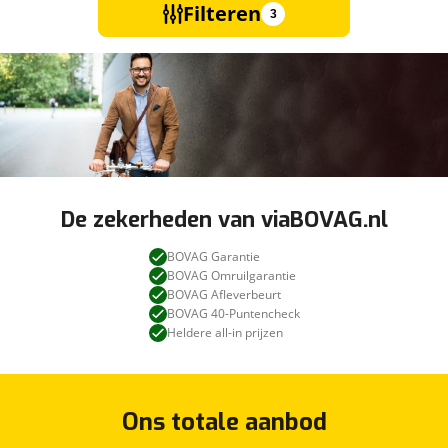
Filteren
3
De zekerheden van viaBOVAG.nl
BOVAG Garantie
BOVAG Omruilgarantie
BOVAG Afleverbeurt
BOVAG 40-Puntencheck
Heldere all-in prijzen
Ons totale aanbod