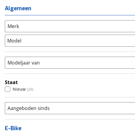
Mixed
(
0
)
Mountainbike
(
0
)
Algemeen
Unisex
(
0
)
Overig
(
0
)
Racefiets
(
0
)
Merk
Stadsfiets
(
20
)
Model
Tandem
(
0
)
Vouwfiets
(
0
)
Modeljaar van
Staat
Nieuw
(
20
)
Aangeboden sinds
E-Bike