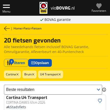
Favorieten
Menu
BOVAG garantie
|
Home
>
Fiets
>
Fietsen
20 fietsen gevonden
Alle tweedehands fietsen inclusief BOVAG Garantie,
Omruilgarantie, Afleverbeurt en 40-Puntencheck
3
Filteren
Opslaan
Cortina
Bruin
U4 Transport
Sorteer resultaten
Cortina
U4 Transport
CORTINA DAMES 61cm 2026
Stadsfiets