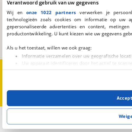
Verantwoord gebruik van uw gegevens
Wij en
onze 1022 partners
verwerken je persoonl
technologieën zoals cookies om informatie op uw a
viaBOVAG.nl
gepersonaliseerde advertenties en content, metingen
Kosterijland
15
productontwikkeling. U kunt kiezen wie uw gegevens gebr
3981 AJ
Bunnik
Een initiatief van
BOVAG
Als u het toestaat, willen we ook graag:
Informatie verzamelen over uw geografische locati
Uw apparaat identificeren door het actief te scann
Over viaBOVAG.nl
Disclaimer- en Privacyverklaring
Lees meer over hoe uw persoonlijke gegevens worden ve
Cookievoorkeuren
Vacatures
U kunt uw toestemming op elk moment wijzigen of intrekk
Met cookies en vergelijkbare technieken zorgen we voor 
Accep
cookies zorgen ervoor dat de website goed werkt. Ook g
verbeteren. We tonen je graag relevante advertenties e
buiten onze website volgt – uiteraard op anonie
3
Opslaan
Weig
privacyverklaring
. Als je weigert, plaatsen we alleen f
Cortina
Bruin
U4 Transport
kun je later altijd aanpassen via de
voorkeurenpagina
.