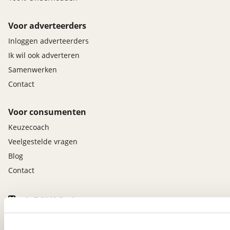
Voor adverteerders
Inloggen adverteerders
Ik wil ook adverteren
Samenwerken
Contact
Voor consumenten
Keuzecoach
Veelgestelde vragen
Blog
Contact
viaBOVAG.nl app
Altijd het meest recente aanbod bij de hand.
Download 'm nu.