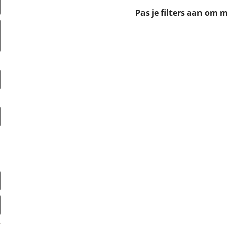
erbeteren. We tonen je graag relevante advertenties en geb
Pas je filters aan om 
ag op en buiten onze website volgt – uiteraard op anoni
laimer en privacyverklaring
. Als je weigert, plaatsen we a
che cookies. Je voorkeuren kun je later altijd aan