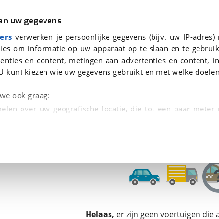
r
Kampeer
van uw gegevens
ers
verwerken je persoonlijke gegevens (bijv. uw IP-adres)
ies om informatie op uw apparaat op te slaan en te gebruik
enties en content, metingen aan advertenties en content, in
den
U kunt kiezen wie uw gegevens gebruikt en met welke doelen
Omruilgarantie, Afleverbeurt
n we ook graag:
elen over uw geografische locatie, die tot een paar meter
entificeren door het actief te scannen op specifieke
 persoonlijke gegevens worden verwerkt en stel uw voo
unt uw toestemming op elk moment wijzigen of in
kbare technieken zorgen we voor een betere en meer persoon
Helaas,
er zijn geen voertuigen die
en ervoor dat de website goed werkt. Ook gebruiken we anal