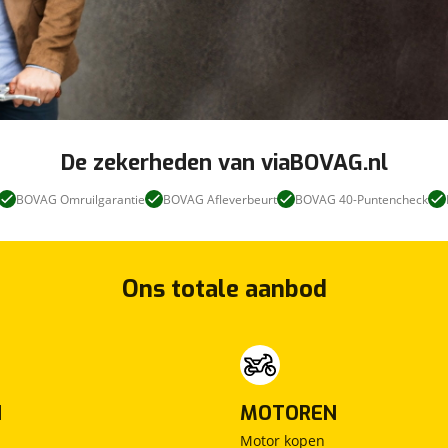
De zekerheden van viaBOVAG.nl
BOVAG Omruilgarantie
BOVAG Afleverbeurt
BOVAG 40-Puntencheck
Ons totale aanbod
N
MOTOREN
Motor kopen