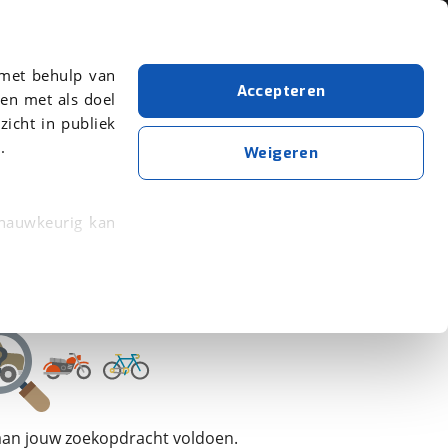
Over viaBOVAG.nl
 met behulp van
Accepteren
en met als doel
zicht in publiek
.
Corratec
Frametype: Mixed
Weigeren
Wis alle filters
Zoekopdracht opslaan
 nauwkeurig kan
 eigenschappen
rkeuren in het
trekken in de
lijke ervaring.
 aan jouw zoekopdracht voldoen.
ytische cookies