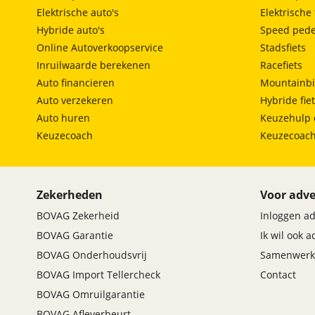
Elektrische auto's
Elektrische 
Hybride auto's
Speed pede
Online Autoverkoopservice
Stadsfiets
Inruilwaarde berekenen
Racefiets
Auto financieren
Mountainbi
Auto verzekeren
Hybride fie
Auto huren
Keuzehulp 
Keuzecoach
Keuzecoac
Zekerheden
Voor adve
BOVAG Zekerheid
Inloggen a
BOVAG Garantie
Ik wil ook 
BOVAG Onderhoudsvrij
Samenwerk
BOVAG Import Tellercheck
Contact
BOVAG Omruilgarantie
BOVAG Afleverbeurt