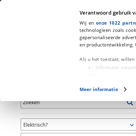
Auto
Fiets
Moto
Verantwoord gebruik 
Wij en
onze 1022 partn
<
Terug
|
Home
>
Fiets
>
Fietsen
technologieën zoals cook
gepersonaliseerde advert
We hebben 0 fietsen voor je gevon
en productontwikkeling. 
Alle tweedehands fietsen inclusief BOVAG Garantie, 
Als u het toestaat, wille
en 40-Puntencheck
Informatie verzam
zijn
Uw apparaat id
Basisgegevens
Meer informatie
(fingerprinting)
Lees meer over hoe uw
Zoeken
detailgedeelte
in. U k
Cookieverklaring.
Elektrisch?
Met cookies en vergelij
Niet elektrisch
Functionele cookies zorg
(
0
)