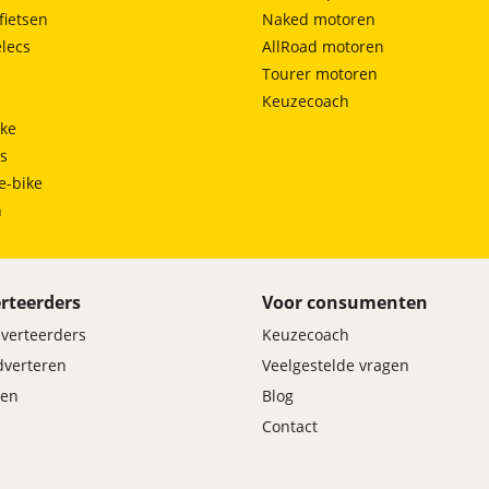
fietsen
Naked motoren
lecs
AllRoad motoren
Tourer motoren
Keuzecoach
ke
ts
e-bike
h
rteerders
Voor consumenten
dverteerders
Keuzecoach
adverteren
Veelgestelde vragen
en
Blog
Contact