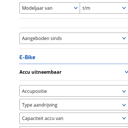
Modeljaar van
t/m
Aangeboden sinds
E-Bike
Accu uitneembaar
Ja, uitneembaar
(
0
)
Nee, vast
(
0
)
Accupositie
Bagagedrager
(
0
)
Type aandrijving
Frame
(
0
)
Achterwiel
(
0
)
Vloer
(
0
)
Capaciteit accu van
Trapas
(
0
)
Achterbank
(
0
)