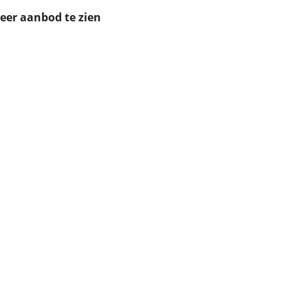
ruiken daarvoor
meer aanbod te zien
eme basis. Meer
lleen functionele
passen via de