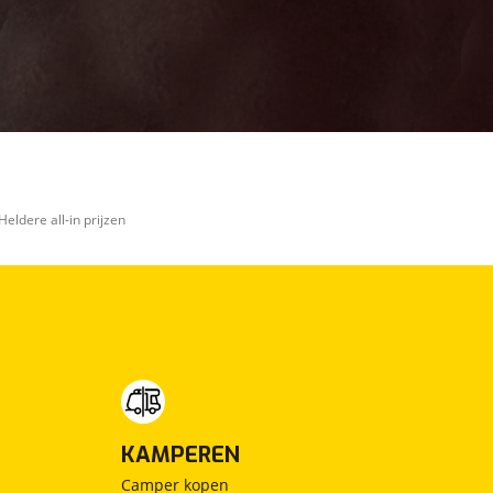
Heldere all-in prijzen
KAMPEREN
Camper kopen