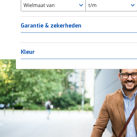
Overig
(
0
)
Staal
Wielmaat van
t/m
(
0
)
Tica
(
0
)
Titanium
(
0
)
Garantie & zekerheden
Kleur