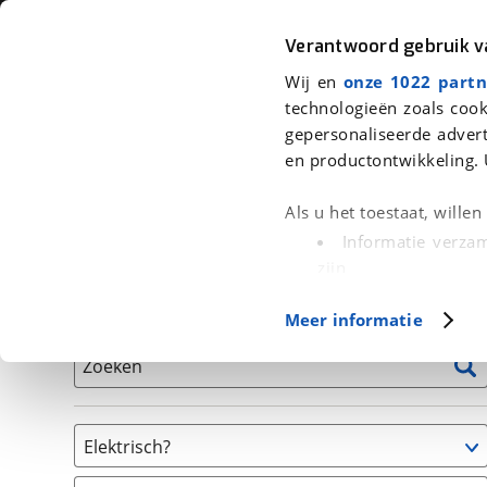
Auto
Fiets
Moto
Verantwoord gebruik 
Wij en
onze 1022 partn
<
Terug
|
Home
>
Fiets
>
Fietsen
technologieën zoals cook
gepersonaliseerde advert
We hebben 0 fietsen voor je gevon
en productontwikkeling. 
Alle tweedehands fietsen inclusief BOVAG Garantie, 
Als u het toestaat, wille
en 40-Puntencheck
Informatie verzam
zijn
Uw apparaat id
Basisgegevens
Meer informatie
(fingerprinting)
Lees meer over hoe uw
Zoeken
detailgedeelte
in. U k
Cookieverklaring.
Elektrisch?
Met cookies en vergelij
Niet elektrisch
Functionele cookies zorg
(
0
)