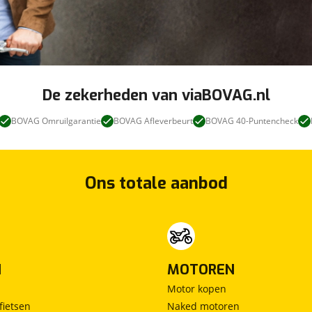
De zekerheden van viaBOVAG.nl
BOVAG Omruilgarantie
BOVAG Afleverbeurt
BOVAG 40-Puntencheck
Ons totale aanbod
N
MOTOREN
Motor kopen
fietsen
Naked motoren