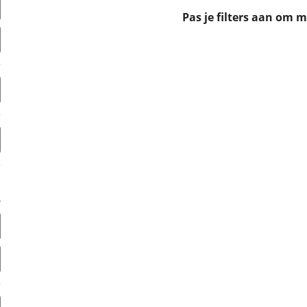
erbeteren. We tonen je graag relevante advertenties en geb
Pas je filters aan om 
ag op en buiten onze website volgt – uiteraard op anoni
laimer en privacyverklaring
. Als je weigert, plaatsen we a
che cookies. Je voorkeuren kun je later altijd aan