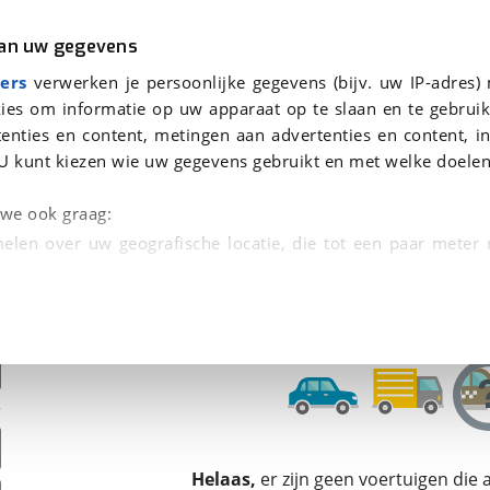
r
Kampeer
van uw gegevens
ers
verwerken je persoonlijke gegevens (bijv. uw IP-adres)
ies om informatie op uw apparaat op te slaan en te gebruik
enties en content, metingen aan advertenties en content, in
den
U kunt kiezen wie uw gegevens gebruikt en met welke doelen
Omruilgarantie, Afleverbeurt
n we ook graag:
elen over uw geografische locatie, die tot een paar meter
entificeren door het actief te scannen op specifieke
 persoonlijke gegevens worden verwerkt en stel uw voo
unt uw toestemming op elk moment wijzigen of in
kbare technieken zorgen we voor een betere en meer persoon
Helaas,
er zijn geen voertuigen die
en ervoor dat de website goed werkt. Ook gebruiken we anal