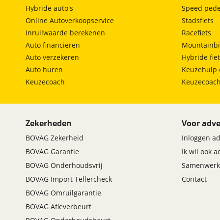
Hybride auto's
Speed pede
Online Autoverkoopservice
Stadsfiets
Inruilwaarde berekenen
Racefiets
Auto financieren
Mountainbi
Auto verzekeren
Hybride fie
Auto huren
Keuzehulp 
Keuzecoach
Keuzecoac
Zekerheden
Voor adve
BOVAG Zekerheid
Inloggen a
BOVAG Garantie
Ik wil ook 
BOVAG Onderhoudsvrij
Samenwerk
BOVAG Import Tellercheck
Contact
BOVAG Omruilgarantie
BOVAG Afleverbeurt