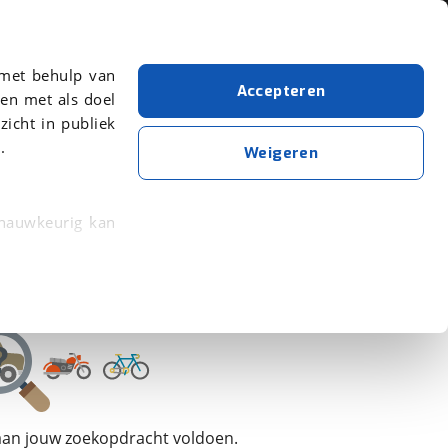
Over viaBOVAG.nl
 met behulp van
Accepteren
en met als doel
zicht in publiek
.
Corratec
Bouwjaar van 2023
Bouwjaar t/m 2023
Weigeren
Wis alle filters
Zoekopdracht opslaan
 nauwkeurig kan
 eigenschappen
rkeuren in het
trekken in de
lijke ervaring.
 aan jouw zoekopdracht voldoen.
ytische cookies