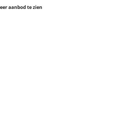
ruiken daarvoor
meer aanbod te zien
eme basis. Meer
lleen functionele
passen via de