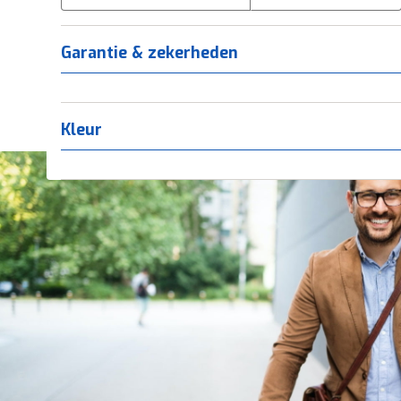
Tica
(
0
)
Titanium
(
0
)
Garantie & zekerheden
Kleur