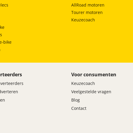
lecs
AllRoad motoren
Tourer motoren
Keuzecoach
ke
ts
e-bike
h
rteerders
Voor consumenten
dverteerders
Keuzecoach
adverteren
Veelgestelde vragen
en
Blog
Contact