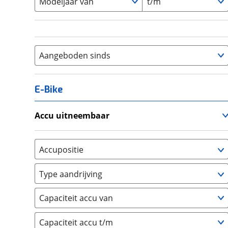
Modeljaar van
t/m
Aangeboden sinds
E-Bike
Accu uitneembaar
Ja, uitneembaar
(
0
)
Nee, vast
(
0
)
Accupositie
Bagagedrager
(
0
)
Type aandrijving
Frame
(
0
)
Achterwiel
(
0
)
Vloer
(
0
)
Capaciteit accu van
Trapas
(
0
)
Achterbank
(
0
)
Voorwiel
(
0
)
Capaciteit accu t/m
Kofferbak
(
0
)